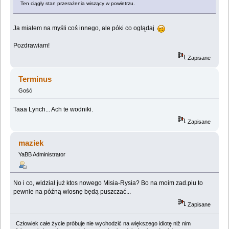
Ten ciągły stan przerażenia wiszący w powietrzu.
Ja miałem na myśli coś innego, ale póki co oglądaj
Pozdrawiam!
Zapisane
Terminus
Gość
Taaa Lynch... Ach te wodniki.
Zapisane
maziek
YaBB Administrator
No i co, widział już ktos nowego Misia-Rysia? Bo na moim zad.piu to
pewnie na późną wiosnę będą puszczać...
Zapisane
Człowiek całe życie próbuje nie wychodzić na większego idiotę niż nim