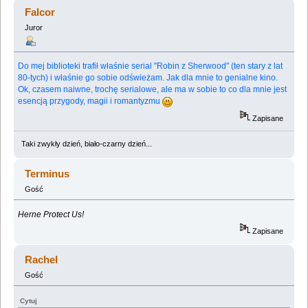
(Przeczytany 236134 razy)
Falcor
Juror
Do mej biblioteki trafił właśnie serial "Robin z Sherwood" (ten stary z lat
80-tych) i właśnie go sobie odświeżam. Jak dla mnie to genialne kino.
Ok, czasem naiwne, trochę serialowe, ale ma w sobie to co dla mnie jest
esencją przygody, magii i romantyzmu
Zapisane
Taki zwykły dzień, biało-czarny dzień...
Terminus
Gość
Herne Protect Us!
Zapisane
Rachel
Gość
Cytuj