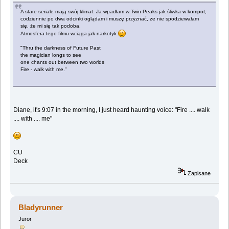
A stare seriale mają swój klimat. Ja wpadłam w Twin Peaks jak śliwka w kompot,
codziennie po dwa odcinki oglądam i muszę przyznać, że nie spodziewałam
się, że mi się tak podoba.
Atmosfera tego filmu wciąga jak narkotyk
"Thru the darkness of Future Past
the magician longs to see
one chants out between two worlds
Fire - walk with me."
Diane, it's 9:07 in the morning, I just heard haunting voice: "Fire .... walk
.... with .... me"
CU
Deck
Zapisane
Bladyrunner
Juror