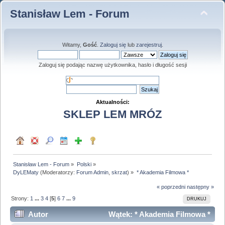
Stanisław Lem - Forum
Witamy,
Gość
.
Zaloguj się
lub
zarejestruj
.
Zaloguj się podając nazwę użytkownika, hasło i długość sesji
Aktualności:
SKLEP LEM MRÓZ
Stanisław Lem - Forum
»
Polski
»
DyLEMaty
(Moderatorzy:
Forum Admin
,
skrzat
) »
* Akademia Filmowa *
« poprzedni
następny »
Strony:
1
...
3
4
[
5
]
6
7
...
9
DRUKUJ
Autor
Wątek: * Akademia Filmowa *