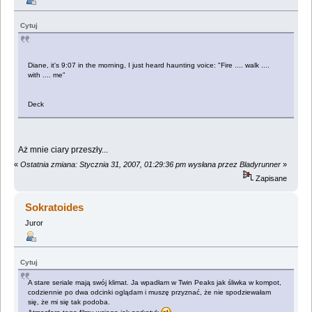
Cytuj
Diane, it's 9:07 in the morning, I just heard haunting voice: "Fire .... walk ....
with .... me"
Deck
Aż mnie ciary przeszły...
«
Ostatnia zmiana: Stycznia 31, 2007, 01:29:36 pm wysłana przez Bladyrunner
»
Zapisane
Sokratoides
Juror
Cytuj
A stare seriale mają swój klimat. Ja wpadłam w Twin Peaks jak śliwka w kompot,
codziennie po dwa odcinki oglądam i muszę przyznać, że nie spodziewałam
się, że mi się tak podoba.