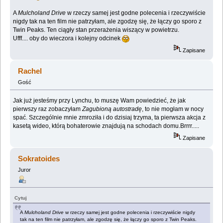
A
Mulcholand Drive
w rzeczy samej jest godne polecenia i rzeczywiście
nigdy tak na ten film nie patrzyłam, ale zgodzę się, że łączy go sporo z
Twin Peaks. Ten ciągły stan przerażenia wiszący w powietrzu.
Ufff.... oby do wieczora i kolejny odcinek
Zapisane
Rachel
Gość
Jak już jesteśmy przy Lynchu, to muszę Wam powiedzieć, że jak
pierwszy raz zobaczyłam
Zagubioną autostradę
, to nie mogłam w nocy
spać. Szczególnie mnie zmroziła i do dzisiaj trzyma, ta pierwsza akcja z
kasetą wideo, którą bohaterowie znajdują na schodach domu.Brrrr.....
Zapisane
Sokratoides
Juror
Cytuj
A
Mulcholand Drive
w rzeczy samej jest godne polecenia i rzeczywiście nigdy
tak na ten film nie patrzyłam, ale zgodzę się, że łączy go sporo z Twin Peaks.