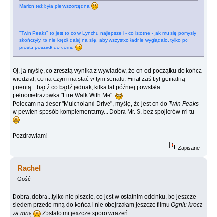
Marion też była pierwszorzędna
"Twin Peaks" to jest to co w Lynchu najlepsze i - co istotne - jak mu się pomysły
skończyły, to nie kręcił dalej na siłę, aby wszystko ładnie wyglądało, tylko po
prostu poszedł do domu
Oj, ja myślę, co zresztą wynika z wywiadów, że on od początku do końca
wiedział, co na czym ma stać w tym serialu. Finał zaś był genialną
puentą... bądź co bądź jednak, kilka lat później powstała
pełnometrażówka "Fire Walk With Me"
.
Polecam na deser "Mulcholand Drive", myślę, że jest on do
Twin Peaks
w pewien sposób komplementarny... Dobra Mr. S. bez spojlerów mi tu
Pozdrawiam!
Zapisane
Rachel
Gość
Dobra, dobra...tylko nie piszcie, co jest w ostatnim odcinku, bo jeszcze
siedem przede mną do końca i nie obejrzałam jeszcze filmu
Ogniu krocz
za mną
Zostało mi jeszcze sporo wrażeń.