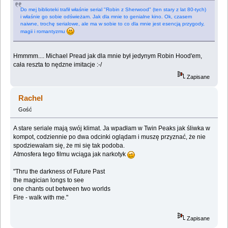
Do mej biblioteki trafił właśnie serial "Robin z Sherwood" (ten stary z lat 80-tych)
i właśnie go sobie odświeżam. Jak dla mnie to genialne kino. Ok, czasem
naiwne, trochę serialowe, ale ma w sobie to co dla mnie jest esencją przygody,
magii i romantyzmu
Hmmmm.... Michael Pread jak dla mnie był jedynym Robin Hood'em,
cała reszta to nędzne imitacje :-/
Zapisane
Rachel
Gość
A stare seriale mają swój klimat. Ja wpadłam w Twin Peaks jak śliwka w
kompot, codziennie po dwa odcinki oglądam i muszę przyznać, że nie
spodziewałam się, że mi się tak podoba.
Atmosfera tego filmu wciąga jak narkotyk
"Thru the darkness of Future Past
the magician longs to see
one chants out between two worlds
Fire - walk with me."
Zapisane