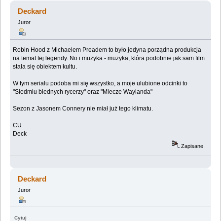
Deckard
Juror
Robin Hood z Michaelem Preadem to było jedyna porządna produkcja
na temat tej legendy. No i muzyka - muzyka, która podobnie jak sam film
stała się obiektem kultu.
W tym serialu podoba mi się wszystko, a moje ulubione odcinki to
"Siedmiu biednych rycerzy" oraz "Miecze Waylanda"
Sezon z Jasonem Connery nie miał już tego klimatu.
CU
Deck
Zapisane
Deckard
Juror
Cytuj