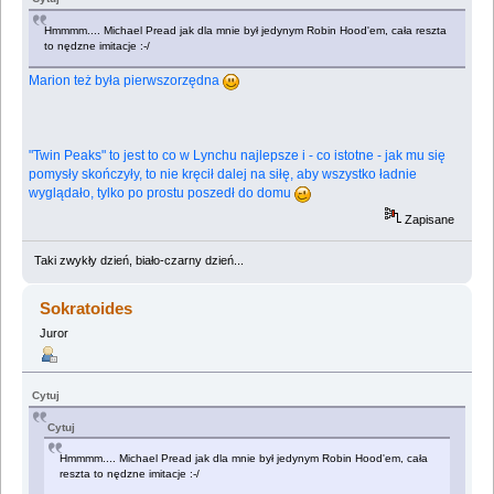
Hmmmm.... Michael Pread jak dla mnie był jedynym Robin Hood'em, cała reszta
to nędzne imitacje :-/
Marion też była pierwszorzędna
"Twin Peaks" to jest to co w Lynchu najlepsze i - co istotne - jak mu się
pomysły skończyły, to nie kręcił dalej na siłę, aby wszystko ładnie
wyglądało, tylko po prostu poszedł do domu
Zapisane
Taki zwykły dzień, biało-czarny dzień...
Sokratoides
Juror
Cytuj
Cytuj
Hmmmm.... Michael Pread jak dla mnie był jedynym Robin Hood'em, cała
reszta to nędzne imitacje :-/