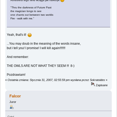
Atmosfera tego filmu wciąga jak narkotyk
"Thru the darkness of Future Past
the magician longs to see
one chants out between two worlds
Fire - walk with me."
Yeah, that's it!
...You may doub in the meaning of the words insane,
but i tell you! I promise! I will kill again!!!!!!!
And remember:
THE OWLS ARE NOT WHAT THEY SEEM !!! 8-)
Pozdrawiam!
«
Ostatnia zmiana: Stycznia 31, 2007, 02:55:59 pm wysłana przez Sokratoides
»
Zapisane
Falcor
Juror
Cytuj