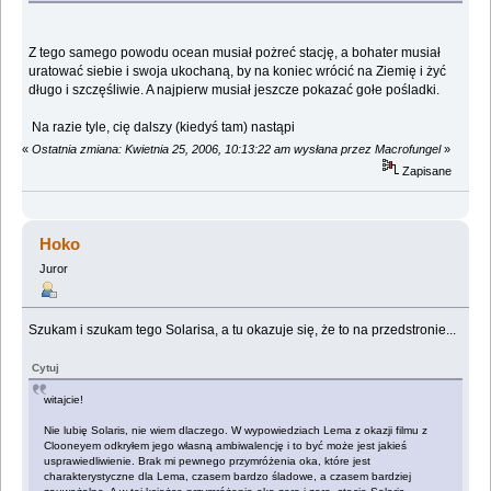
Z tego samego powodu ocean musiał pożreć stację, a bohater musiał
uratować siebie i swoja ukochaną, by na koniec wrócić na Ziemię i żyć
długo i szczęśliwie. A najpierw musiał jeszcze pokazać gołe pośladki.
Na razie tyle, cię dalszy (kiedyś tam) nastąpi
«
Ostatnia zmiana: Kwietnia 25, 2006, 10:13:22 am wysłana przez Macrofungel
»
Zapisane
Hoko
Juror
Szukam i szukam tego Solarisa, a tu okazuje się, że to na przedstronie...
Cytuj
witajcie!
Nie lubię Solaris, nie wiem dlaczego. W wypowiedziach Lema z okazji filmu z
Clooneyem odkryłem jego własną ambiwalencję i to być może jest jakieś
usprawiedliwienie. Brak mi pewnego przymróżenia oka, które jest
charakterystyczne dla Lema, czasem bardzo śladowe, a czasem bardziej