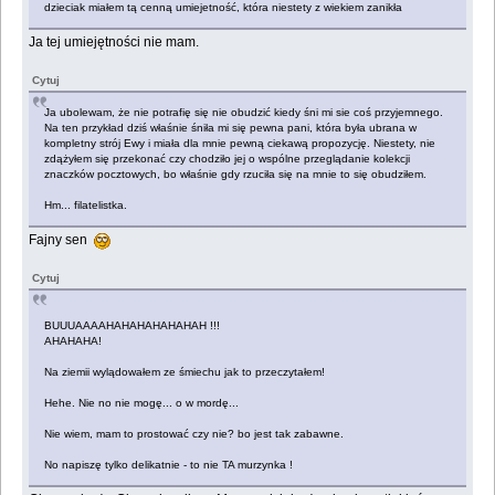
dzieciak miałem tą cenną umiejetność, która niestety z wiekiem zanikła
Ja tej umiejętności nie mam.
Cytuj
Ja ubolewam, że nie potrafię się nie obudzić kiedy śni mi sie coś przyjemnego.
Na ten przykład dziś właśnie śniła mi się pewna pani, która była ubrana w
kompletny strój Ewy i miała dla mnie pewną ciekawą propozycję. Niestety, nie
zdążyłem się przekonać czy chodziło jej o wspólne przeglądanie kolekcji
znaczków pocztowych, bo właśnie gdy rzuciła się na mnie to się obudziłem.
Hm... filatelistka.
Fajny sen
Cytuj
BUUUAAAAHAHAHAHAHAHAH !!!
AHAHAHA!
Na ziemii wylądowałem ze śmiechu jak to przeczytałem!
Hehe. Nie no nie mogę... o w mordę...
Nie wiem, mam to prostować czy nie? bo jest tak zabawne.
No napiszę tylko delikatnie - to nie TA murzynka !