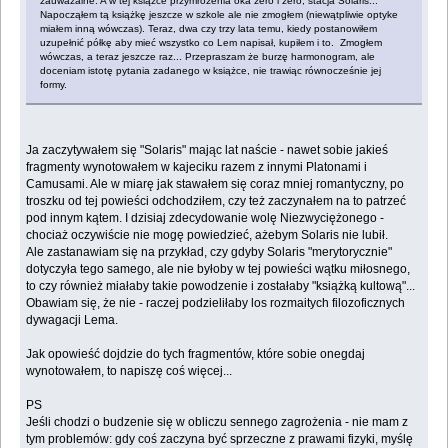
zauważalne. A w tej książce przymróżenia oka zero i zero, stacja Solaris...
Napocząłem tą książkę jeszcze w szkole ale nie zmogłem (niewątpliwie optyke
miałem inną wówczas). Teraz, dwa czy trzy lata temu, kiedy postanowiłem
uzupełnić półkę aby mieć wszystko co Lem napisał, kupiłem i to. Zmogłem
wówczas, a teraz jeszcze raz... Przepraszam że burzę harmonogram, ale
doceniam istotę pytania zadanego w książce, nie trawiąc równocześnie jej
formy.
Ja zaczytywałem się "Solaris" mając lat naście - nawet sobie jakieś
fragmenty wynotowałem w kajeciku razem z innymi Platonami i
Camusami. Ale w miarę jak stawałem się coraz mniej romantyczny, po
troszku od tej powieści odchodziłem, czy też zaczynałem na to patrzeć
pod innym kątem. I dzisiaj zdecydowanie wolę Niezwyciężonego -
chociaż oczywiście nie mogę powiedzieć, ażebym Solaris nie lubił.
Ale zastanawiam się na przykład, czy gdyby Solaris "merytorycznie"
dotyczyła tego samego, ale nie byłoby w tej powieści wątku miłosnego,
to czy również miałaby takie powodzenie i zostałaby "książką kultową"...
Obawiam się, że nie - raczej podzieliłaby los rozmaitych filozoficznych
dywagacji Lema.
Jak opowieść dojdzie do tych fragmentów, które sobie onegdaj
wynotowałem, to napiszę coś więcej...
PS
Jeśli chodzi o budzenie się w obliczu sennego zagrożenia - nie mam z
tym problemów: gdy coś zaczyna być sprzeczne z prawami fizyki, myślę