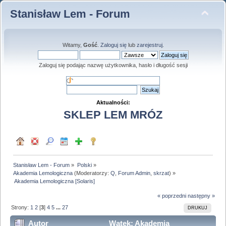
Stanisław Lem - Forum
Witamy,
Gość
.
Zaloguj się
lub
zarejestruj
.
Zaloguj się podając nazwę użytkownika, hasło i długość sesji
Aktualności:
SKLEP LEM MRÓZ
Stanisław Lem - Forum
»
Polski
»
Akademia Lemologiczna
(Moderatorzy:
Q
,
Forum Admin
,
skrzat
) »
 Akademia Lemologiczna [Solaris]
« poprzedni
następny »
Strony:
1
2
[
3
]
4
5
...
27
DRUKUJ
Autor
Wątek: Akademia