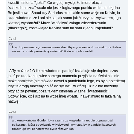
kwestii istnienia "gości". Co więcej, myślę, że interpretacja
"schizofreniczna" wcale nie jest z logicznego punktu widzenia błędna.
Bo jeśli nawet Snaut czy Sartorius mieli takie same wizje co Kelvin, to
skąd wiadomo, że i oni nie są, tak samo jak Murzynka, wytworem jego
własnej wyobraźni? Może "właściwa" załoga zdezerterowała
(dlaczego?), zostawiając Kelvina sam na sam z jego urojeniami?
Cytuj
Idąc tropem naszego rozumowania doszlibyśmy w końcu do wniosku, że Kelvin
nie może z całą pewnością stwierdzić iż się w ogóle urodził
A Ty możesz? O ile mi wiadomo, pamięć kształtuje się dopiero czas
jakiś po urodzeniu, więc samego momentu przyjścia na świat nikt nie
może pamiętać (nie mówiąc nawet o pamiętaniu tego, co było przedtem).
Idąc tą drogą możemy dojść do sytuacji, w której już nic nie możemy
przyjąć za pewnik, poza faktem istnienia własnej świadomości.
Oczywiście, ktoś już na to wcześniej wpadł, i nawet miało to taka fajną
nazwę...
Cytuj
a u Amerykańców Gordon była czarna ze względu na regułę poprawności
politycznej, która obowiązuje w Holywood i wymaga by w bardziej kasowych
filmach główni bohaterowie byli z różnych ras.