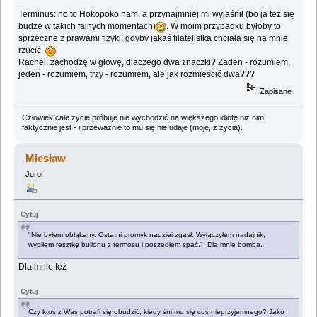
Terminus: no to Hokopoko nam, a przynajmniej mi wyjaśnił (bo ja też się
budze w takich fajnych momentach)
. W moim przypadku byłoby to
sprzeczne z prawami fizyki, gdyby jakaś filatelistka chciała się na mnie
rzucić
Rachel: zachodzę w głowę, dlaczego dwa znaczki? Zaden - rozumiem,
jeden - rozumiem, trzy - rozumiem, ale jak rozmieścić dwa???
Zapisane
Człowiek całe życie próbuje nie wychodzić na większego idiotę niż nim
faktycznie jest - i przeważnie to mu się nie udaje (moje, z życia).
Miesław
Juror
Cytuj
"Nie byłem obłąkany. Ostatni promyk nadziei zgasł. Wyłączyłem nadajnik,
wypiłem resztkę bulionu z termosu i poszedłem spać." Dla mnie bomba.
Dla mnie też
Cytuj
Czy ktoś z Was potrafi się obudzić, kiedy śni mu się coś nieprzyjemnego? Jako