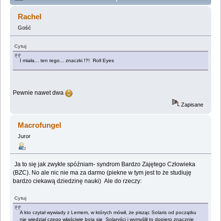
Lemologiczna [Solaris] (Przeczytany 757125 razy)
Rachel
Gość
Cytuj
I miała... ten tego... znaczki !?! Roll Eyes
Pewnie nawet dwa
Zapisane
Macrofungel
Juror
Ja to się jak zwykle spóźniam- syndrom Bardzo Zajętego Człowieka
(BZC). No ale nic nie ma za darmo (piekne w tym jest to że studiuję
bardzo ciekawą dziedzinę nauki) Ale do rzeczy:
Cytuj
A kto czytał wywiady z Lemem, w których mówił, że pisząc Solaris od początku
nie wiedział czego właściwie boją się Solaryści i wymyślił to dopiero znacznie