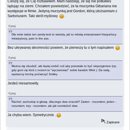
Cieszę się, że Cię rozbawiłem. Mam nadzieję, że się nie potłukłeś
lądując na ziemi. Chciałem powiedzieć, że ta murzynka Gibariana nie
występuje w filmie. Jedyną murzynką jest Gordon, którą utożsamiam z
Sartoriusem. Taki skrót myślowy
.
Cytuj
Dla mnie także ten sanity-test to swoisty, jak to mówią emerytowani hiszpańscy
inkwizytorzy, pain in the ass.
Bez ukrywanej skromności powiem, że pierwszy tu o tym napisałem
Cytuj
Można się obudzić, ale lepiej zrobić coś aby przestało to być nieprzyjemne (np.
gdy goni cię ktoś z nożem to "wyczarować" sobie karabin Wink ). Da radę,
wystarczy trochę poćwiczyć Smiley
Jesteś niesamowity.
Cytuj
Rachel: zachodzę w głowę, dlaczego dwa znaczki? Zaden - rozumiem, jeden -
rozumiem, trzy - rozumiem, ale jak rozmieścić dwa
Ja chyba wiem. Symetrycznie .
Zapisane