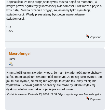
Napisaliście, że idąc drogą solipsyzmu można dojść do momentu, w
którym pewni będziemy tylko własnej świadomości. Otóż można pójść o
krok dalej. Można przecież przyjąć, że jesteśmy tylko symulacją
świadomości. Wtedy przestajemy być pewni nawet własnej
świadomości.
CU
Deck
Zapisane
Macrofungel
Juror
Hmm... jeśli jestem świadomy tego, że mam świadomość, no to chyba w
końcu mam jakąś tam świadomość, no chyba że mi się tylko wydaje, ale
jak mi się wydaje, że mi się nie wydaje, to chyba tak jakby mi się nie
wydawało... Znowu gadam od rzeczy. Ale może by tak na użytek tej
dyskusji zdefiniować takie pojecie jak świadomość.
«
Ostatnia zmiana: Kwietnia 25, 2006, 12:34:36 pm wysłana przez Macrofungel
»
Zapisane