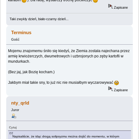
Zapisane
Taki zwykły dzień, biało-czarny dzień...
Terminus
Gość
Mojemu znajomemu śniło się kiedyś, że Ziemia została najechana przez
armię krwiożerczych, dwumetrowych i uzbrojonych po zęby kartofli w
mundurkach.
(Bez jaj, jak Bozię kocham.)
Jakbym miał takie sny, to już nic nie musiałbym wyczarowywać
Zapisane
nty_qrld
Juror
Cytuj
Napisaliście, że idąc drogą solipsyzmu można dojść do momentu, w którym