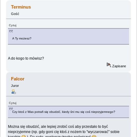
Terminus
Gość
Cytuj
A Ty możesz?
A do kogo to mówisz?
Zapisane
Falcor
Juror
Cytuj
Czy ktoś z Was potrafi się obudzić, kiedy śni mu się coś nieprzyjemnego?
Można się obudzić, ale lepiej zrobić coś aby przestało to być
nieprzyjemne (np. gdy goni cię ktoś z nożem to "wyczarować" sobie
karabin
). Da radę, wystarczy trochę poćwiczyć