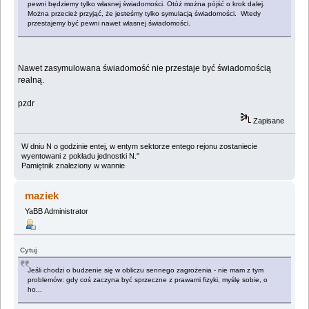
pewni będziemy tylko własnej świadomości. Otóż można pójść o krok dalej.
Można przecież przyjąć, że jesteśmy tylko symulacją świadomości. Wtedy
przestajemy być pewni nawet własnej świadomości.
Nawet zasymulowana świadomość nie przestaje być świadomością
realną.
pzdr
Zapisane
W dniu N o godzinie entej, w entym sektorze entego rejonu zostaniecie
wyentowani z pokładu jednostki N."
Pamiętnik znaleziony w wannie
maziek
YaBB Administrator
Cytuj
Jeśli chodzi o budzenie się w obliczu sennego zagrożenia - nie mam z tym
problemów: gdy coś zaczyna być sprzeczne z prawami fizyki, myślę sobie, o
ho...