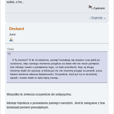
sobie, o ho...
Zapisane
– Dygresje →
Deckard
Juror
Cytuj
A Ty możesz? O ile mi wiadomo, pamięć kształtuje się dopiero czas jakiś po
urodzeniu, więc samego momentu przyjścia na świat nikt nie może pamiętać
(nie mówiąc nawet o pamiętaniu tego, co było przedtem). Idąc tą drogą
możemy dojść do sytuacji, w której już nic nie możemy przyjąć za pewnik, poza
faktem istnienia własnej świadomości. Oczywiście, ktoś już na to wcześniej
wpadł, i nawet miało to taka fajną nazwę...
Wszystko to zmierza oczywiście do solipsyzmu.
Istnieje hipoteza o posiadaniu pamięci narodzin. Jest to związane z tzw.
doświadczeniem prenatalnym.