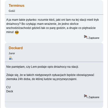
Terminus
Gość
A ja mam takie pytanko: rozumie ktoś, jaki oni tam na tej stacji mieli tryb
dnia/nocy? Bo czytając mam wrażenie, że jedno słońce
wschodzi/zachodzi gdzieś tak co parę godzin, a drugie co piętnaście
minut
Zapisane
Deckard
Juror
Nie pamiętam, czy Lem podaje opis dnia/nocy na stacji.
Zdaje się, że w takich nietypowych sytuacjach będzie obowiązywać
ziemska 24h doba, do której ludzie są przyzwyczajeni.
CU
Deck
Zapisane