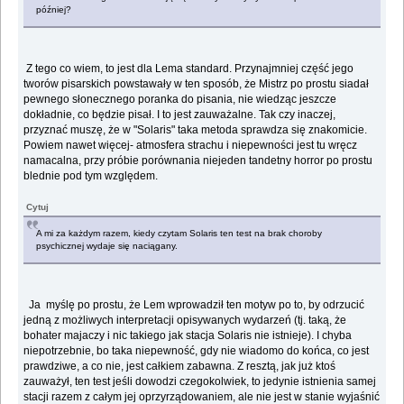
później?
Z tego co wiem, to jest dla Lema standard. Przynajmniej część jego
tworów pisarskich powstawały w ten sposób, że Mistrz po prostu siadał
pewnego słonecznego poranka do pisania, nie wiedząc jeszcze
dokładnie, co będzie pisał. I to jest zauważalne. Tak czy inaczej,
przyznać muszę, że w "Solaris" taka metoda sprawdza się znakomicie.
Powiem nawet więcej- atmosfera strachu i niepewności jest tu wręcz
namacalna, przy próbie porównania niejeden tandetny horror po prostu
blednie pod tym względem.
Cytuj
A mi za każdym razem, kiedy czytam Solaris ten test na brak choroby
psychicznej wydaje się naciągany.
Ja myślę po prostu, że Lem wprowadził ten motyw po to, by odrzucić
jedną z możliwych interpretacji opisywanych wydarzeń (tj. taką, że
bohater majaczy i nic takiego jak stacja Solaris nie istnieje). I chyba
niepotrzebnie, bo taka niepewność, gdy nie wiadomo do końca, co jest
prawdziwe, a co nie, jest całkiem zabawna. Z resztą, jak już ktoś
zauważył, ten test jeśli dowodzi czegokolwiek, to jedynie istnienia samej
stacji razem z całym jej oprzyrządowaniem, ale nie jest w stanie wyjaśnić