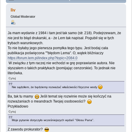
Lemologiczna [Głos Pana] (Przeczytany 615750 razy)
liv
Global Moderator
Ja mam wydanie z 1984 i tam jest tak samo (str. 218). Podejrzewam, że
nie jest to błąd drukarski, a - że Lem tak napisał. Pogubił się w tych
trybach warunkowych.
To nie byłaby jego pierwsza pomyłka tego typu. Jest bodaj cała
publikacja poświęcona ""błędom Lema". O, wątek bliźniaczy
https://forum.lem.pl/index.php?topic=2084.0
W związku z tym raczej nie wchodzi w grę poprawianie autora. Nie
słyszałem o takich praktykach (pomijając cenzorskie). To jednak nie
literówka.
Cytuj
Nie sądziłem, że będziemy rozważać właściwości fizyczne wody
Ba, tak tu mamy
Jeśli temat się rozwinie może się kończyć na
rozważaniach o meandrach Twojej osobowości?
Przykładowo
Cytuj
Moje pytanie dotyczyło wcześniejszych wydań "Głosu Pana".
Z zawodu prokurator?