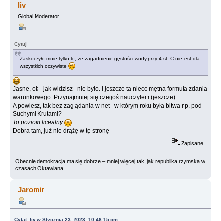
liv
Global Moderator
Cytuj
Zaskoczyło mnie tylko to, że zagadnienie gęstości wody przy 4 st. C nie jest dla
wszystkich oczywiste
Jasne, ok - jak widzisz - nie było. I jeszcze ta nieco mętna formuła zdania
warunkowego. Przynajmniej się czegoś nauczyłem (jeszcze)
A powiesz, tak bez zaglądania w net - w którym roku była bitwa np. pod
Suchymi Krutami?
To poziom licealny
Dobra tam, już nie drążę w tę stronę.
Zapisane
Obecnie demokracja ma się dobrze – mniej więcej tak, jak republika rzymska w
czasach Oktawiana
Jaromir
Cytat: liv w Stycznia 23, 2023, 10:46:15 pm