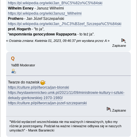
https://pl.wikipedia.org/wiki/Jan_B%C5%82o%C5%84ski
Wilhelm Eeney
- Janusz Wilhelmi
https://pl.wikipedia.org/wiki/Janusz_Wilhelmi
Prothero
- Jan Józef Szczepański
https://pl.wikipedia.org/wiki/Jan_J%C3%B3zef_Szczepa%C5%84ski
prof. Hogarth
- "to ja",
"
wspomnienia genocydowe Rappaporta
- to też ja".
«
Ostatnia zmiana: Kwietnia 01, 2023, 09:46:37 pm wysłana przez A
»
Zapisane
Q
YaBB Moderator
Twarze do nazwisk
:
https://culture.pl/pl/tworca/jan-blonski
https://wystawiennictwo.umk.pl/2021/11/09/ministrowie-kultury-i-sztuki-
dekady-gierkowskiej-1970-1980/
https://culture.pl/pl/tworca/jan-jozef-szczepanski
Zapisane
"Wśród wydarzeń wszechświata nie ma ważnych i nieważnych, tylko my
różnie je postrzegamy. Podział na ważne i nieważne odbywa się w naszych
umysłach" - Marek Baraniecki