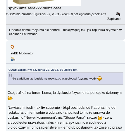
Byłyby dwie serie??? Niezła cena.
«
Ostatnia zmiana: Stycznia 23, 2023, 08:48:28 pm wysłana przez liv
»
Zapisane
Obecnie demokracja ma się dobrze – mniej więcej tak, jak republika rzymska w
czasach Oktawiana
Q
YaBB Moderator
Cytat: Jaromir w Stycznia 22, 2023, 03:25:59 pm
Nie sadzilem, ze bedziemy rozwazac wlasciwosci fizyczne wody
Cóż, trafiłeś na forum Lema, tu dyskusje fizyczne na porządku dziennym
.
Nawiasem: jeśli - jak
liv
sugeruje - błąd pochodzi od Patrona, nie od
redaktora, umiem sobie wyobrazić - choć jest to może sprawa do
dyskusji o "Nowej kosmogonii", niż "Głosie Pana", raczej
- że w
arcyodległej przyszłości jakiś - nie mający już nic wspólnego z
biologicznym homosapienstwem - lemolub postanowi tak zmienić prawa