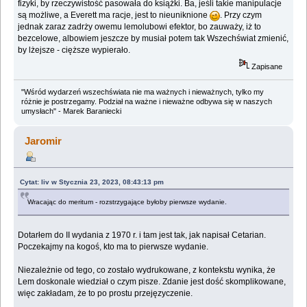
fizyki, by rzeczywistość pasowała do książki. Ba, jeśli takie manipulacje
są możliwe, a Everett ma racje, jest to nieuniknione
. Przy czym
jednak zaraz zadrży owemu lemolubowi efektor, bo zauważy, iż to
bezcelowe, albowiem jeszcze by musiał potem tak Wszechświat zmienić,
by lżejsze - cięższe wypierało.
Zapisane
"Wśród wydarzeń wszechświata nie ma ważnych i nieważnych, tylko my
różnie je postrzegamy. Podział na ważne i nieważne odbywa się w naszych
umysłach" - Marek Baraniecki
Jaromir
Cytat: liv w Stycznia 23, 2023, 08:43:13 pm
Wracając do meritum - rozstrzygające byłoby pierwsze wydanie.
Dotarłem do II wydania z 1970 r. i tam jest tak, jak napisał Cetarian.
Poczekajmy na kogoś, kto ma to pierwsze wydanie.
Niezależnie od tego, co zostało wydrukowane, z kontekstu wynika, że
Lem doskonale wiedział o czym pisze. Zdanie jest dość skomplikowane,
więc zakładam, że to po prostu przejęzyczenie.