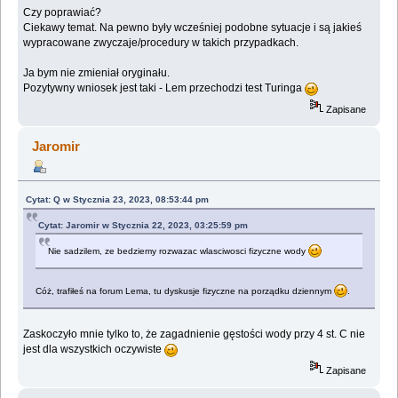
Czy poprawiać?
Ciekawy temat. Na pewno były wcześniej podobne sytuacje i są jakieś
wypracowane zwyczaje/procedury w takich przypadkach.
Ja bym nie zmieniał oryginału.
Pozytywny wniosek jest taki - Lem przechodzi test Turinga
Zapisane
Jaromir
Cytat: Q w Stycznia 23, 2023, 08:53:44 pm
Cytat: Jaromir w Stycznia 22, 2023, 03:25:59 pm
Nie sadzilem, ze bedziemy rozwazac wlasciwosci fizyczne wody
Cóż, trafiłeś na forum Lema, tu dyskusje fizyczne na porządku dziennym
.
Zaskoczyło mnie tylko to, że zagadnienie gęstości wody przy 4 st. C nie
jest dla wszystkich oczywiste
Zapisane