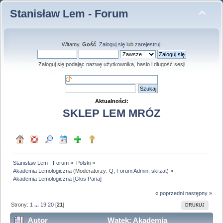
Stanisław Lem - Forum
Witamy,
Gość
.
Zaloguj się
lub
zarejestruj
.
Zaloguj się podając nazwę użytkownika, hasło i długość sesji
Aktualności:
SKLEP LEM MRÓZ
Stanisław Lem - Forum
»
Polski
»
Akademia Lemologiczna
(Moderatorzy:
Q
,
Forum Admin
,
skrzat
) »
Akademia Lemologiczna [Głos Pana]  
« poprzedni
następny »
Strony:
1
...
19
20
[
21
]
DRUKUJ
Autor
Wątek: Akademia