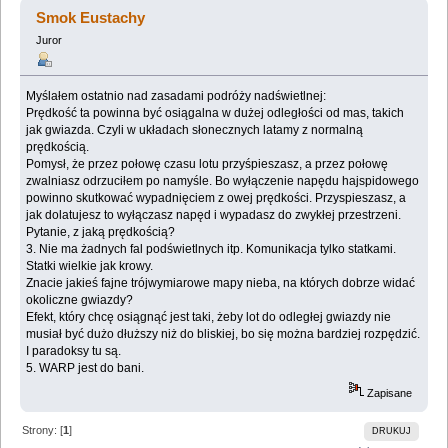
(Przeczytany 12792 razy)
Smok Eustachy
Juror
Myślałem ostatnio nad zasadami podróży nadświetlnej:
Prędkość ta powinna być osiągalna w dużej odległości od mas, takich
jak gwiazda. Czyli w układach słonecznych latamy z normalną
prędkością.
Pomysł, że przez połowę czasu lotu przyśpieszasz, a przez połowę
zwalniasz odrzuciłem po namyśle. Bo wyłączenie napędu hajspidowego
powinno skutkować wypadnięciem z owej prędkości. Przyspieszasz, a
jak dolatujesz to wyłączasz napęd i wypadasz do zwykłej przestrzeni.
Pytanie, z jaką prędkością?
3. Nie ma żadnych fal podświetlnych itp. Komunikacja tylko statkami.
Statki wielkie jak krowy.
Znacie jakieś fajne trójwymiarowe mapy nieba, na których dobrze widać
okoliczne gwiazdy?
Efekt, który chcę osiągnąć jest taki, żeby lot do odległej gwiazdy nie
musiał być dużo dłuższy niż do bliskiej, bo się można bardziej rozpędzić.
I paradoksy tu są.
5. WARP jest do bani.
Zapisane
Strony: [
1
]
DRUKUJ