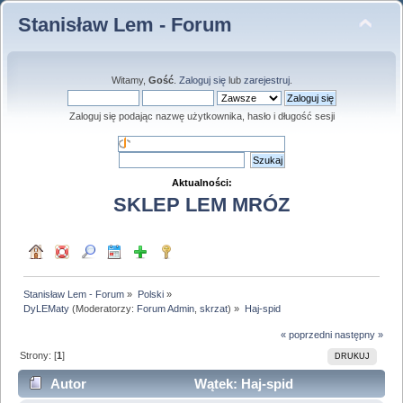
Stanisław Lem - Forum
Witamy,
Gość
.
Zaloguj się
lub
zarejestruj
.
Zaloguj się podając nazwę użytkownika, hasło i długość sesji
Aktualności:
SKLEP LEM MRÓZ
Stanisław Lem - Forum
»
Polski
»
DyLEMaty
(Moderatorzy:
Forum Admin
,
skrzat
) »
Haj-spid
« poprzedni
następny »
Strony: [
1
]
DRUKUJ
Autor
Wątek: Haj-spid