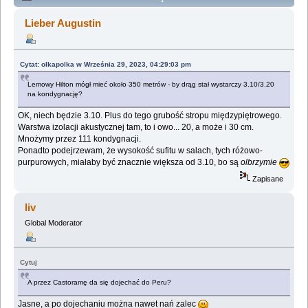
Lemologiczna [Kongres futurologiczny] (Przeczytany
Lieber Augustin
155948 razy)
Cytat: olkapolka w Września 29, 2023, 04:29:03 pm
Lemowy Hilton mógł mieć około 350 metrów - by drąg stał wystarczy 3.10/3.20
na kondygnację?
OK, niech będzie 3.10. Plus do tego grubość stropu międzypiętrowego.
Warstwa izolacji akustycznej tam, to i owo... 20, a może i 30 cm.
Mnożymy przez 111 kondygnacji.
Ponadto podejrzewam, że wysokość sufitu w salach, tych różowo-
purpurowych, miałaby być znacznie większa od 3.10, bo są
olbrzymie
Zapisane
liv
Global Moderator
Cytuj
A przez Castoramę da się dojechać do Peru?
Jasne, a po dojechaniu można nawet nań zalec