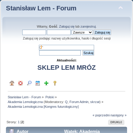
Stanisław Lem - Forum
Witamy,
Gość
.
Zaloguj się
lub
zarejestruj
.
Zaloguj się podając nazwę użytkownika, hasło i długość sesji
Aktualności:
SKLEP LEM MRÓZ
Stanisław Lem - Forum
»
Polski
»
Akademia Lemologiczna
(Moderatorzy:
Q
,
Forum Admin
,
skrzat
) »
Akademia Lemologiczna [Kongres futurologiczny]
« poprzedni
następny »
Strony:
1
[
2
]
DRUKUJ
Autor
Wątek: Akademia