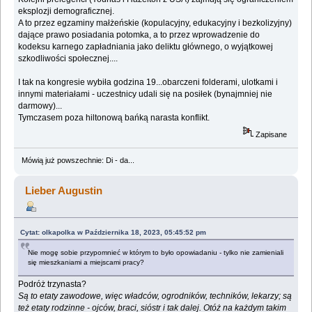
eksplozji demograficznej.
A to przez egzaminy małżeńskie (kopulacyjny, edukacyjny i bezkolizyjny)
dające prawo posiadania potomka, a to przez wprowadzenie do
kodeksu karnego zapładniania jako deliktu głównego, o wyjątkowej
szkodliwości społecznej....
I tak na kongresie wybiła godzina 19...obarczeni folderami, ulotkami i
innymi materiałami - uczestnicy udali się na posiłek (bynajmniej nie
darmowy)...
Tymczasem poza hiltonową bańką narasta konflikt.
Zapisane
Mówią już powszechnie: Di - da...
Lieber Augustin
Cytat: olkapolka w Października 18, 2023, 05:45:52 pm
Nie mogę sobie przypomnieć w którym to było opowiadaniu - tylko nie zamieniali
się mieszkaniami a miejscami pracy?
Podróż trzynasta?
Są to etaty zawodowe, więc władców, ogrodników, techników, lekarzy; są
też etaty rodzinne - ojców, braci, sióstr i tak dalej. Otóż na każdym takim