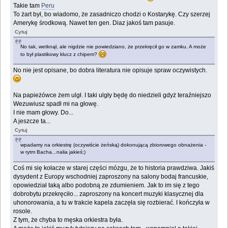
Takie tam
Peru
To żart był, bo wiadomo, że zasadniczo chodzi o Kostarykę. Czy szerzej
Amerykę środkową. Nawet ten gen. Diaz jakoś tam pasuje.
Cytuj
No tak, wetknął, ale nigdzie nie powiedziano, że przekręcił go w zamku. A może
to był plastikowy klucz z chipem?
No nie jest opisane, bo dobra literatura nie opisuje spraw oczywistych.
Na papieżówce żem ulgł. I taki ulgły będę do niedzieli gdyż teraźniejszo
Wezuwiusz spadł mi na głowę.
I nie mam głowy. Do...
A jeszcze ta...
Cytuj
wpadamy na orkiestrę (oczywiście żeńską) dokonującą zbiorowego obnażenia -
w rytm Bacha...nalia jakieś;)
Coś mi się kołacze w starej części mózgu, że to historia prawdziwa. Jakiś
dysydent z Europy wschodniej zaproszony na salony bodaj francuskie,
opowiedział taką albo podobną ze zdumieniem. Jak to im się z tego
dobrobytu przekręciło... zaproszony na koncert muzyki klasycznej dla
uhonorowania, a tu w trakcie kapela zaczęła się rozbierać. I kończyła w
rosole.
Z tym, że chyba to męska orkiestra była.