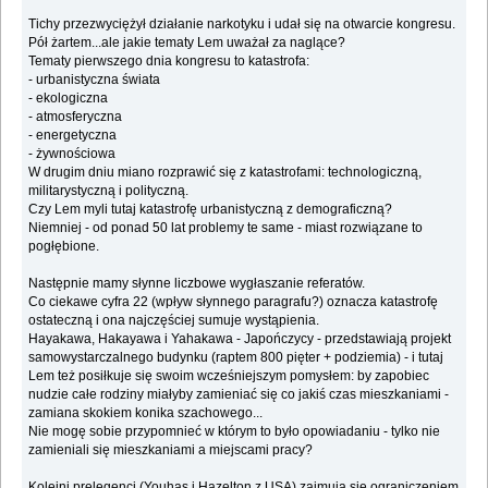
Tichy przezwyciężył działanie narkotyku i udał się na otwarcie kongresu.
Pół żartem...ale jakie tematy Lem uważał za naglące?
Tematy pierwszego dnia kongresu to katastrofa:
- urbanistyczna świata
- ekologiczna
- atmosferyczna
- energetyczna
- żywnościowa
W drugim dniu miano rozprawić się z katastrofami: technologiczną,
militarystyczną i polityczną.
Czy Lem myli tutaj katastrofę urbanistyczną z demograficzną?
Niemniej - od ponad 50 lat problemy te same - miast rozwiązane to
pogłębione.
Następnie mamy słynne liczbowe wygłaszanie referatów.
Co ciekawe cyfra 22 (wpływ słynnego paragrafu?) oznacza katastrofę
ostateczną i ona najczęściej sumuje wystąpienia.
Hayakawa, Hakayawa i Yahakawa - Japończycy - przedstawiają projekt
samowystarczalnego budynku (raptem 800 pięter + podziemia) - i tutaj
Lem też posiłkuje się swoim wcześniejszym pomysłem: by zapobiec
nudzie całe rodziny miałyby zamieniać się co jakiś czas mieszkaniami -
zamiana skokiem konika szachowego...
Nie mogę sobie przypomnieć w którym to było opowiadaniu - tylko nie
zamieniali się mieszkaniami a miejscami pracy?
Kolejni prelegenci (Youhas i Hazelton z USA) zajmują się ograniczeniem