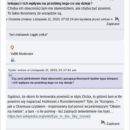
telepaci i ich wpływu na przebieg tego co się dzieje
?
Chyba ich obecności tam nie stwierdziłem, ale chyba być powinni.
To takie fenomeny że wszędzie są.
«
Ostatnia zmiana: Listopada 11, 2023, 07:02:14 am wysłana przez xetras
»
Zapisane
"ten mahawek ciągle znika"
Q
YaBB Moderator
Cytat: xetras w Listopada 11, 2023, 01:17:41 am
Czy jest jakikolwiek ślad obecności parapsychicznych bytów typu telepaci
i ich wpływu na przebieg tego co się dzieje
?
Sądzisz, że skoro to lemowska powieść w stylu Dicka, to gdzieś tam w tle
powinni się naparzać Hollisowi z Runciterowymi? Tyle, że "Kongres..." -
jak u Oramusa czytałem - inspirowany był ponoć wcześniejszym "Okiem
na niebie", a tam - o ile pomnę - też żadnych
teleelemele
nie było...
https://en.wikipedia.org/wiki/Eye_in_the_Sky_(novel)
Zapisane