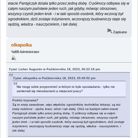
etacie Pantyjczyk działa tylko przez jedną dobę. O północy odbywa się w
całym naszym państwie jeden ruch, jak gdyby, mówiąc obrazowo,
wszyscy czynili jeden krok - i w taki sposób osobnik, który wczoraj był
ogrodnikiem, dziś zostaje inżynierem, wczorajszy budowniczy staje się
sędzią, władca - nauczycielem, i tak dalej.
Zapisane
olkapolka
YaBB Administrator
Cytat: Lieber Augustin w Października 18, 2023, 06:22:18 pm
Cytat: olkapolka w Października 18, 2023, 05:45:52 pm
Nie mogę sobie przypomnieć w którym to było opowiadaniu - tylko nie
zamieniali się mieszkaniami a miejscami pracy?
Podróż trzynasta?
Są to etaty zawodowe, więc władców, ogrodników, techników, lekarzy; są też
etaty rodzinne - ojców, braci, sióstr i tak dalej. Otóż na każdym takim etacie
Pantyjczyk działa tylko przez jedną dobę. O północy odbywa się w całym
naszym państwie jeden ruch, jak gdyby, mówiąc obrazowo, wszyscy czynili
jeden krok - i w taki sposób osobnik, który wczoraj był ogrodnikiem, dziś zostaje
inżynierem, wczorajszy budowniczy staje się sędzią, władca - nauczycielem, i
tak dalej.