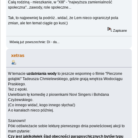
Całą rodziną - mieszkanie, w "XIII" - "najwyższa zamienialność
społeczna"...zawody, role społeczne...
Tak, to najpewniej ta podróż...widać, że Lem nieco ograniczył pola
zmian, ale ten temat ciągle go kusi;)
Zapisane
Mówią już powszechnie: Di - da...
xetras
W temacie
uzdatniania wody
to jeszcze wspomnę o filmie "Pieczone
gołąbki" Tadeusza Chmielewskiego, gdzie grają wnętrza Wodociągu
Praskiego.
Też z epoki.
Uwielbiam tę komedię z piosenkami Novi Singers i Bohdana
Czyżewskiego.
(Co innego widać, kogo innego słychać)
A o kanałach nieco później.
Szanowni!
Póki odświeżacie sobie lekturę pierwszego dnia powieściowej akcji to
mam pytanie:
Czy jest jakikolwiek ślad obecności parapsychicznych bytów typu