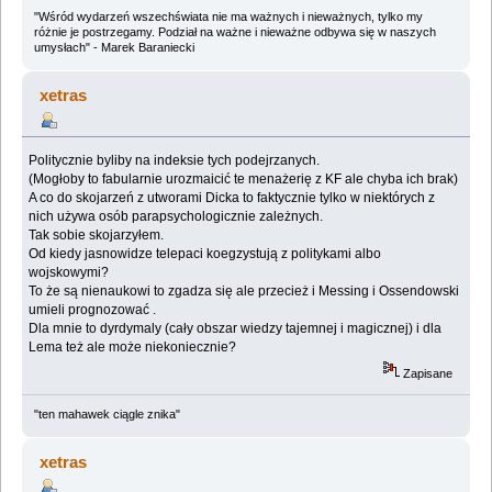
"Wśród wydarzeń wszechświata nie ma ważnych i nieważnych, tylko my
różnie je postrzegamy. Podział na ważne i nieważne odbywa się w naszych
umysłach" - Marek Baraniecki
xetras
Politycznie byliby na indeksie tych podejrzanych.
(Mogłoby to fabularnie urozmaicić te menażerię z KF ale chyba ich brak)
A co do skojarzeń z utworami Dicka to faktycznie tylko w niektórych z
nich używa osób parapsychologicznie zależnych.
Tak sobie skojarzyłem.
Od kiedy jasnowidze telepaci koegzystują z politykami albo
wojskowymi?
To że są nienaukowi to zgadza się ale przecież i Messing i Ossendowski
umieli prognozować .
Dla mnie to dyrdymaly (cały obszar wiedzy tajemnej i magicznej) i dla
Lema też ale może niekoniecznie?
Zapisane
"ten mahawek ciągle znika"
xetras