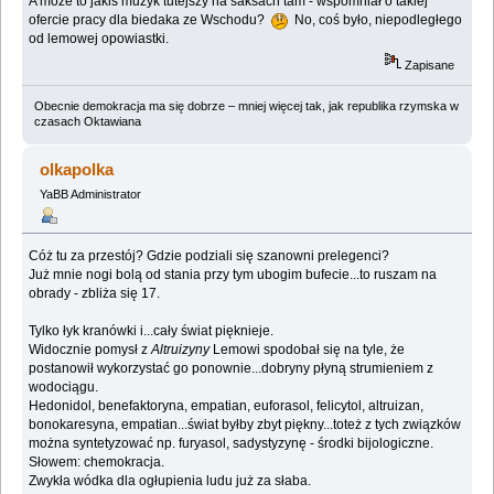
A może to jakiś muzyk tutejszy na saksach tam - wspomniał o takiej
ofercie pracy dla biedaka ze Wschodu?
No, coś było, niepodległego
od lemowej opowiastki.
Zapisane
Obecnie demokracja ma się dobrze – mniej więcej tak, jak republika rzymska w
czasach Oktawiana
olkapolka
YaBB Administrator
Cóż tu za przestój? Gdzie podziali się szanowni prelegenci?
Już mnie nogi bolą od stania przy tym ubogim bufecie...to ruszam na
obrady - zbliża się 17.
Tylko łyk kranówki i...cały świat pięknieje.
Widocznie pomysł z
Altruizyny
Lemowi spodobał się na tyle, że
postanowił wykorzystać go ponownie...dobryny płyną strumieniem z
wodociągu.
Hedonidol, benefaktoryna, empatian, euforasol, felicytol, altruizan,
bonokaresyna, empatian...świat byłby zbyt piękny...toteż z tych związków
można syntetyzować np. furyasol, sadystyzynę - środki bijologiczne.
Słowem: chemokracja.
Zwykła wódka dla ogłupienia ludu już za słaba.