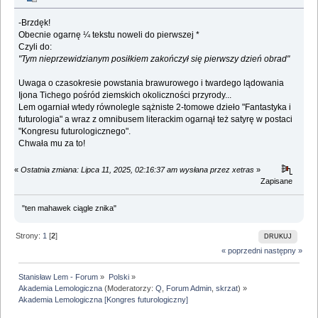
-Brzdęk!
Obecnie ogarnę ¼ tekstu noweli do pierwszej *
Czyli do:
"Tym nieprzewidzianym posiłkiem zakończył się pierwszy dzień obrad"
Uwaga o czasokresie powstania brawurowego i twardego lądowania
Ijona Tichego pośród ziemskich okoliczności przyrody...
Lem ogarniał wtedy równolegle sążniste 2-tomowe dzieło "Fantastyka i
futurologia" a wraz z omnibusem literackim ogarnął też satyrę w postaci
"Kongresu futurologicznego".
Chwała mu za to!
«
Ostatnia zmiana: Lipca 11, 2025, 02:16:37 am wysłana przez xetras
»
Zapisane
"ten mahawek ciągle znika"
Strony:
1
[
2
]
DRUKUJ
« poprzedni
następny »
Stanisław Lem - Forum
»
Polski
»
Akademia Lemologiczna
(Moderatorzy:
Q
,
Forum Admin
,
skrzat
) »
Akademia Lemologiczna [Kongres futurologiczny]