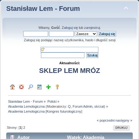
Stanisław Lem - Forum
Witamy,
Gość
.
Zaloguj się
lub
zarejestruj
.
Zaloguj się podając nazwę użytkownika, hasło i długość sesji
Aktualności:
SKLEP LEM MRÓZ
Stanisław Lem - Forum
»
Polski
»
Akademia Lemologiczna
(Moderatorzy:
Q
,
Forum Admin
,
skrzat
) »
Akademia Lemologiczna [Kongres futurologiczny]
« poprzedni
następny »
Strony: [
1
]
2
DRUKUJ
Autor
Wątek: Akademia