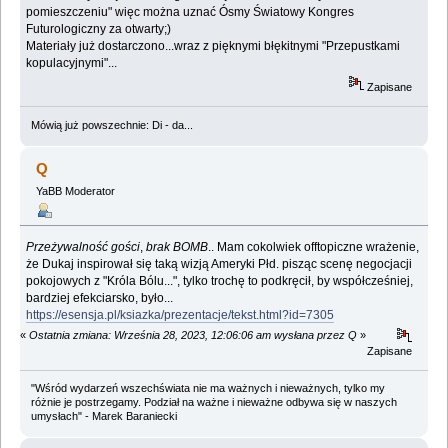
pomieszczeniu" więc można uznać Ósmy Światowy Kongres
Futurologiczny za otwarty;)
Materiały już dostarczono...wraz z pięknymi błękitnymi "Przepustkami
kopulacyjnymi"...
Zapisane
Mówią już powszechnie: Di - da...
Q
YaBB Moderator
Przeżywalność gości
,
brak BOMB
.. Mam cokolwiek offtopiczne wrażenie,
że Dukaj inspirował się taką wizją Ameryki Płd. pisząc scenę negocjacji
pokojowych z "Króla Bólu...", tylko trochę to podkręcił, by współcześniej,
bardziej efekciarsko, było...
https://esensja.pl/ksiazka/prezentacje/tekst.html?id=7305
«
Ostatnia zmiana: Września 28, 2023, 12:06:06 am wysłana przez Q
»
Zapisane
"Wśród wydarzeń wszechświata nie ma ważnych i nieważnych, tylko my
różnie je postrzegamy. Podział na ważne i nieważne odbywa się w naszych
umysłach" - Marek Baraniecki