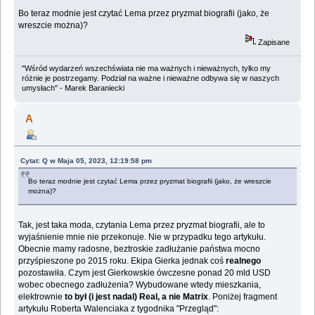
Bo teraz modnie jest czytać Lema przez pryzmat biografii (jako, że
wreszcie można)?
Zapisane
"Wśród wydarzeń wszechświata nie ma ważnych i nieważnych, tylko my
różnie je postrzegamy. Podział na ważne i nieważne odbywa się w naszych
umysłach" - Marek Baraniecki
A
Cytat: Q w Maja 05, 2023, 12:19:58 pm
Bo teraz modnie jest czytać Lema przez pryzmat biografii (jako, że wreszcie
można)?
Tak, jest taka moda, czytania Lema przez pryzmat biografii, ale to
wyjaśnienie mnie nie przekonuje. Nie w przypadku tego artykułu.
Obecnie mamy radosne, beztroskie zadłużanie państwa mocno
przyśpieszone po 2015 roku. Ekipa Gierka jednak coś
realnego
pozostawiła. Czym jest Gierkowskie ówczesne ponad 20 mld USD
wobec obecnego zadłużenia? Wybudowane wtedy mieszkania,
elektrownie
to był (i jest nadal) Real, a nie Matrix
. Poniżej fragment
artykułu Roberta Walenciaka z tygodnika "Przegląd":