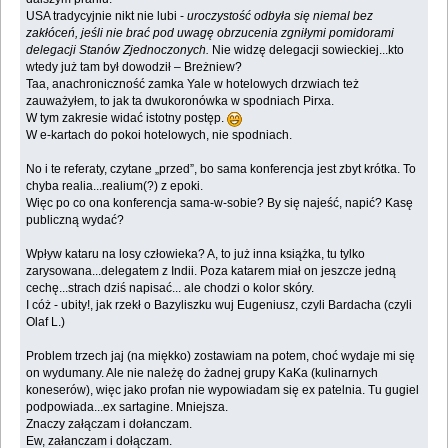
USA tradycyjnie nikt nie lubi -
uroczystość odbyła się niemal bez
zakłóceń, jeśli nie brać pod uwagę obrzucenia zgniłymi pomidorami
delegacji Stanów Zjednoczonych.
Nie widzę delegacji sowieckiej...kto
wtedy już tam był dowodził – Breżniew?
Taa, anachroniczność zamka Yale w hotelowych drzwiach też
zauważyłem, to jak ta dwukoronówka w spodniach Pirxa.
W tym zakresie widać istotny postęp.
W e-kartach do pokoi hotelowych, nie spodniach.
No i te referaty, czytane „przed”, bo sama konferencja jest zbyt krótka. To
chyba realia...realium(?) z epoki.
Więc po co ona konferencja sama-w-sobie? By się najeść, napić? Kasę
publiczną wydać?
Wpływ kataru na losy człowieka? A, to już inna książka, tu tylko
zarysowana...delegatem z Indii. Poza katarem miał on jeszcze jedną
cechę...strach dziś napisać... ale chodzi o kolor skóry.
I cóż - ubity!, jak rzekł o Bazyliszku wuj Eugeniusz, czyli Bardacha (czyli
Olaf L.)
Problem trzech jaj (na miękko) zostawiam na potem, choć wydaje mi się
on wydumany. Ale nie należę do żadnej grupy KaKa (kulinarnych
koneserów), więc jako profan nie wypowiadam się ex patelnia. Tu gugiel
podpowiada...ex sartagine. Mniejsza.
Znaczy załączam i dołanczam.
Ew, załanczam i dołączam.