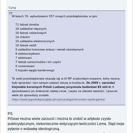
Cytuj
W latach 70. wybudowano 557 nowych przedsiębiorstw, w tym:
71 fabryk domów
18 zakładów mięsnych,
16 fabryk odzieżowych
14 chłodni
10 zakładów elektronicznych
10 fabryk mebli
9 zakładów hutnictwa żelaza i metali nieżelaznych
9 elektrociepłowni
7 elektrowni
7 fabryk samochodów i ich części
5 cementowni
5 kopalni węgla kamiennego
Te setki przedsiębiorstw okazały się w III RP znakomitym towarem, który można
było sprzedać i tym samym załatać dziurę w budżecie.
Do 2009 r. sprzedaż
klejnotów koronnych Polski Ludowej przyniosła budżetowi 83 mld zł.
A
sprzedawano po śmiesznie niskiej cenie, często za ułamek wartości. I jeszcze
wiele do sprzedaży zostało.
https://www.tygodnikprzeglad.pl/czym-polegal-fenomen-epoki-gierka/
PS.
PiSowi można wiele zarzucić i można to zrobić w artykule czysto
publicystycznym, niekoniecznie dotyczącym twórczości Lema. Stąd moje
pytanie o wstawkę ideologiczną.