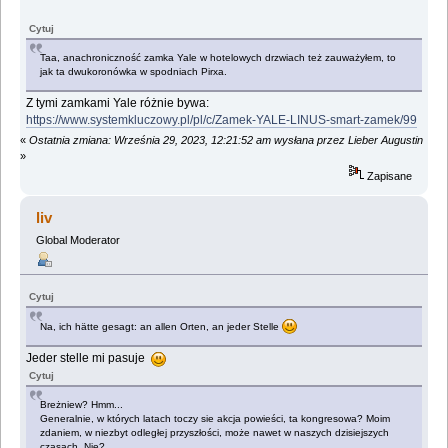
Cytuj
Taa, anachroniczność zamka Yale w hotelowych drzwiach też zauważyłem, to
jak ta dwukoronówka w spodniach Pirxa.
Z tymi zamkami Yale różnie bywa:
https://www.systemkluczowy.pl/pl/c/Zamek-YALE-LINUS-smart-zamek/99
«
Ostatnia zmiana: Września 29, 2023, 12:21:52 am wysłana przez Lieber Augustin
»
Zapisane
liv
Global Moderator
Cytuj
Na, ich hätte gesagt: an allen Orten, an jeder Stelle
Jeder stelle mi pasuje
Cytuj
Breżniew? Hmm...
Generalnie, w których latach toczy sie akcja powieści, ta kongresowa? Moim
zdaniem, w niezbyt odległej przyszłości, może nawet w naszych dzisiejszych
czasach. Nie?