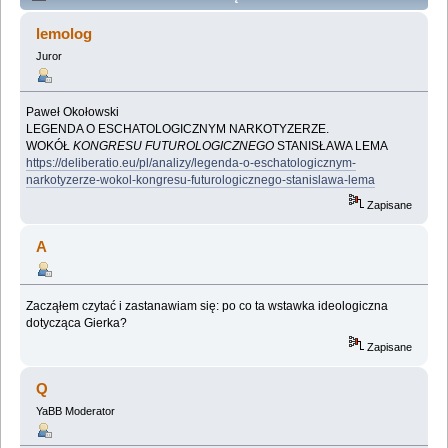
Lemologiczna [Kongres futurologiczny] (Przeczytany
lemolog
155935 razy)
Juror
Paweł Okołowski
LEGENDA O ESCHATOLOGICZNYM NARKOTYZERZE.
WOKÓŁ
KONGRESU FUTUROLOGICZNEGO
STANISŁAWA LEMA
https://deliberatio.eu/pl/analizy/legenda-o-eschatologicznym-
narkotyzerze-wokol-kongresu-futurologicznego-stanislawa-lema
Zapisane
A
Zacząłem czytać i zastanawiam się: po co ta wstawka ideologiczna
dotycząca Gierka?
Zapisane
Q
YaBB Moderator