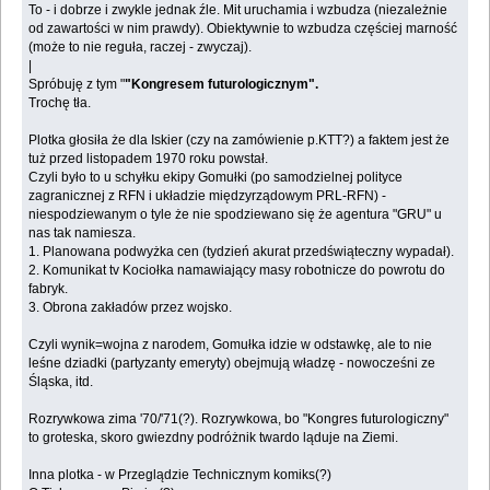
To - i dobrze i zwykle jednak źle. Mit uruchamia i wzbudza (niezależnie
od zawartości w nim prawdy). Obiektywnie to wzbudza częściej marność
(może to nie reguła, raczej - zwyczaj).
|
Spróbuję z tym "
"Kongresem futurologicznym".
Trochę tła.
Plotka głosiła że dla Iskier (czy na zamówienie p.KTT?) a faktem jest że
tuż przed listopadem 1970 roku powstał.
Czyli było to u schyłku ekipy Gomułki (po samodzielnej polityce
zagranicznej z RFN i układzie międzyrządowym PRL-RFN) -
niespodziewanym o tyle że nie spodziewano się że agentura "GRU" u
nas tak namiesza.
1. Planowana podwyżka cen (tydzień akurat przedświąteczny wypadał).
2. Komunikat tv Kociołka namawiający masy robotnicze do powrotu do
fabryk.
3. Obrona zakładów przez wojsko.
Czyli wynik=wojna z narodem, Gomułka idzie w odstawkę, ale to nie
leśne dziadki (partyzanty emeryty) obejmują władzę - nowocześni ze
Śląska, itd.
Rozrywkowa zima '70/'71(?). Rozrywkowa, bo "Kongres futurologiczny"
to groteska, skoro gwiezdny podróżnik twardo ląduje na Ziemi.
Inna plotka - w Przeglądzie Technicznym komiks(?)