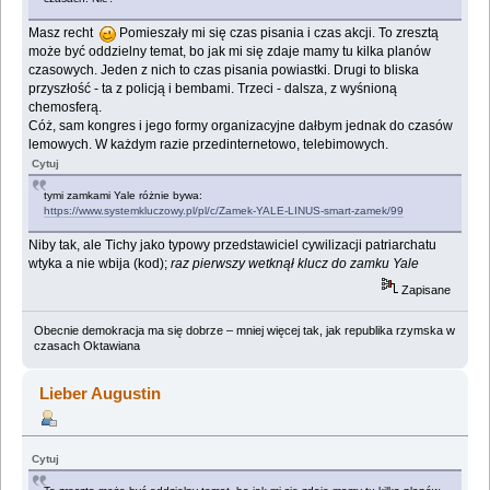
Masz recht
Pomieszały mi się czas pisania i czas akcji. To zresztą
może być oddzielny temat, bo jak mi się zdaje mamy tu kilka planów
czasowych. Jeden z nich to czas pisania powiastki. Drugi to bliska
przyszłość - ta z policją i bembami. Trzeci - dalsza, z wyśnioną
chemosferą.
Cóż, sam kongres i jego formy organizacyjne dałbym jednak do czasów
lemowych. W każdym razie przedinternetowo, telebimowych.
Cytuj
tymi zamkami Yale różnie bywa:
https://www.systemkluczowy.pl/pl/c/Zamek-YALE-LINUS-smart-zamek/99
Niby tak, ale Tichy jako typowy przedstawiciel cywilizacji patriarchatu
wtyka a nie wbija (kod);
raz pierwszy wetknął klucz do zamku Yale
Zapisane
Obecnie demokracja ma się dobrze – mniej więcej tak, jak republika rzymska w
czasach Oktawiana
Lieber Augustin
Cytuj