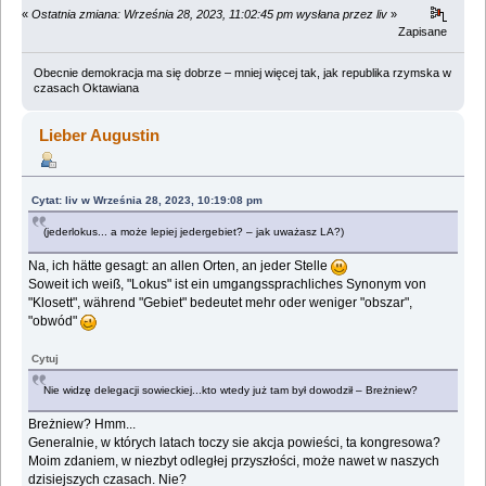
«
Ostatnia zmiana: Września 28, 2023, 11:02:45 pm wysłana przez liv
»
Zapisane
Obecnie demokracja ma się dobrze – mniej więcej tak, jak republika rzymska w
czasach Oktawiana
Lieber Augustin
Cytat: liv w Września 28, 2023, 10:19:08 pm
(jederlokus... a może lepiej jedergebiet? – jak uważasz LA?)
Na, ich hätte gesagt: an allen Orten, an jeder Stelle
Soweit ich weiß, "Lokus" ist ein umgangssprachliches Synonym von
"Klosett", während "Gebiet" bedeutet mehr oder weniger "obszar",
"obwód"
Cytuj
Nie widzę delegacji sowieckiej...kto wtedy już tam był dowodził – Breżniew?
Breżniew? Hmm...
Generalnie, w których latach toczy sie akcja powieści, ta kongresowa?
Moim zdaniem, w niezbyt odległej przyszłości, może nawet w naszych
dzisiejszych czasach. Nie?