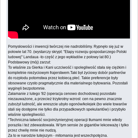
Pomysłowości i inwencji twórczej nie nadrobiliśmy. Rypnęło się już w
połowie lat 70. (wystarczy skrypt: "Etapy rozwoju gospodarczego Polski
ludowej" Landaua -to część z jego wykładów z połowy lat 80.)
Podstawowy (mój) zarzut:
To właśnie za Gierka i Kani uczciwość i spolegliwość stała się ciężkim i
kompletnie nieżyciowym frajerstwem.Taki był życiowy dobór partnerów
do rozpłodu potomstwa przez kobiecą płeć. Takie preferencje były
stosowane czysto pragmatycznie dla materialnego bytowania. Pozostali
wyginęli bezpotomnie.
Załamanie z lutego '82 (operacja cenowo dochodowa) pozostało
niezauważone, a przecież trzykrotny wzrost cen na pewno znacznie
zubożył ludność, ale wreszcie ubyło ogonów/kolejek (bo wiele towarów
stali się dostępne nie tylko dla przypadkowych spekulantów) i przybyło
właśnie spolegliwości.
*Techniczna łatwość socjoinżynieryjnej operacji tłumami mnie wtedy
poraziła i też zdewastowała. W tym sensie że gigantów lekceważę i tylko
przez chwilę mnie nie nudzą.
Za to w narodzie tutejszym - mitomania jest wszechpotężna.