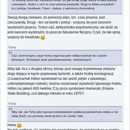
To zresztą może być oddzielny temat, bo jak mi się zdaje mamy tu kilka planów
czasowych. Jeden z nich to czas pisania powiastki. Drugi to bliska przyszłość -
ta z policją i bembami. Trzeci - dalsza, z wyśnioną chemosferą.
Swoją drogą ciekawe, że pierwszy plan, tzn. czas pisania, jest
rzeczywisty. Drugi - ten od bemb i policji - urojony, bo jest owocem
wyobraźni pisarza. Trzeci zaś, defryzońsko-psychemiczny, nie dość że
jest owocem wyobraźni, to jeszcze fabularnie fikcyjny. Czyli, że tak ujmę,
urojony do kwadratu
Cytuj
Cóż, sam kongres i jego formy organizacyjne dałbym jednak do czasów
lemowych. W każdym razie przedinternetowo, telebimowych.
Niby tak. Acz z drugiej strony, biorąc pod uwagę
trzymetrowy żelazny
drąg stojący w kącie jaspisowej łazienki
, a także liczbę kondygnacji
(
Costaricański Hilton wystrzelał na sto sześć pięter z płaskiego,
czteropiętrowego cokołu
), można oszacować wysokość typowego hotelu
Hilton na jakieś 400 metrów. Czy poza symbolem Hameryki, Empire
State Building, coś takiego istniało w roku 1970?
Cytuj
Niby tak, ale Tichy jako typowy przedstawiciel cywilizacji patriarchatu wtyka a nie
wbija (kod); raz pierwszy wetknął klucz do zamku Yale
Hehe