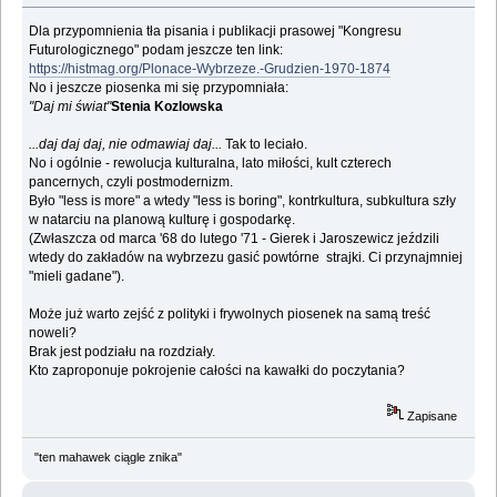
Dla przypomnienia tła pisania i publikacji prasowej "Kongresu
Futurologicznego" podam jeszcze ten link:
https://histmag.org/Plonace-Wybrzeze.-Grudzien-1970-1874
No i jeszcze piosenka mi się przypomniała:
"Daj mi świat"
Stenia Kozlowska
...daj daj daj, nie odmawiaj daj...
Tak to leciało.
No i ogólnie - rewolucja kulturalna, lato miłości, kult czterech
pancernych, czyli postmodernizm.
Było "less is more" a wtedy "less is boring", kontrkultura, subkultura szły
w natarciu na planową kulturę i gospodarkę.
(Zwłaszcza od marca '68 do lutego '71 - Gierek i Jaroszewicz jeździli
wtedy do zakładów na wybrzezu gasić powtórne strajki. Ci przynajmniej
"mieli gadane").
Może już warto zejść z polityki i frywolnych piosenek na samą treść
noweli?
Brak jest podziału na rozdziały.
Kto zaproponuje pokrojenie całości na kawałki do poczytania?
Zapisane
"ten mahawek ciągle znika"