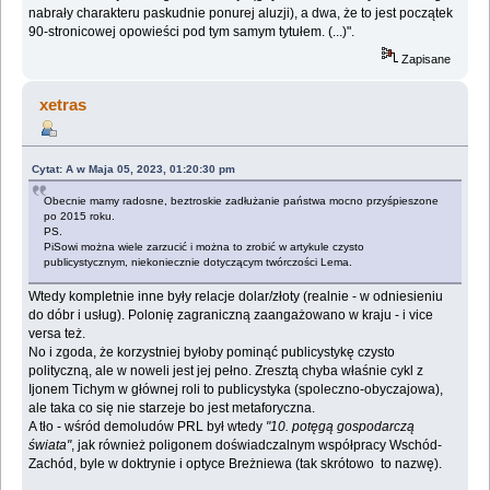
nabrały charakteru paskudnie ponurej aluzji), a dwa, że to jest początek
90-stronicowej opowieści pod tym samym tytułem. (...)".
Zapisane
xetras
Cytat: A w Maja 05, 2023, 01:20:30 pm
Obecnie mamy radosne, beztroskie zadłużanie państwa mocno przyśpieszone
po 2015 roku.
PS.
PiSowi można wiele zarzucić i można to zrobić w artykule czysto
publicystycznym, niekoniecznie dotyczącym twórczości Lema.
Wtedy kompletnie inne były relacje dolar/złoty (realnie - w odniesieniu
do dóbr i usług). Polonię zagraniczną zaangażowano w kraju - i vice
versa też.
No i zgoda, że korzystniej byłoby pominąć publicystykę czysto
polityczną, ale w noweli jest jej pełno. Zresztą chyba właśnie cykl z
Ijonem Tichym w głównej roli to publicystyka (spoleczno-obyczajowa),
ale taka co się nie starzeje bo jest metaforyczna.
A tło - wśród demoludów PRL był wtedy
"10. potęgą gospodarczą
świata"
, jak również poligonem doświadczalnym współpracy Wschód-
Zachód, byle w doktrynie i optyce Breżniewa (tak skrótowo to nazwę).