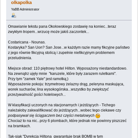
olkapolka
YaBB Administrator
Omawianie tekstu pana Okołowskiego zostawię na koniec...teraz
zwykłym tropem...wrzucę może jakiś zaczontek...
Costaricana - Nounas.
Kostaryka? San Uon? San Jose...w każdym razie mamy fikcyjne państwo
z jego równie fikcyjną stolicą i zupełnie niefikcyjnym problemem
przeludnienia.
Miejsce obrad: 110 piętrowy hotel Hilton. Wyposażony niestandardowo.
Na zewnątrz ujęły mnie "karuzele, które były zarazem ruletkami".
Przy tym "zamek Yale" jest ramotką;)
Wyposażenie pokoju: trzymetrowy żelazny drąg, peleryna maskująca,
worek sucharów, lina wysokogórska...wszystko by
zwiększyć
przeżywalność gości hotelowych
...
W klasyfikacji uczonych na stacjonarnych i jeżdżących - Tichego
należałoby zakwalifikować do jeżdżących...wobec tego ciekawe czy
podpasywał się ściągaczem bez części metalowych
Chociaż to na nic...przy 6 plombach, które jednak nie powinny piszczeć
na bramkach.
Tak-siak "Dyrekcja Hiltona gwarantuje brak BOMB w tym