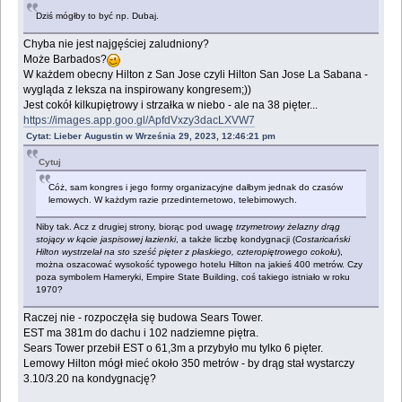
Dziś mógłby to być np. Dubaj.
Chyba nie jest najgęściej zaludniony?
Może Barbados?
W każdem obecny Hilton z San Jose czyli Hilton San Jose La Sabana -
wygląda z leksza na inspirowany kongresem;))
Jest cokół kilkupiętrowy i strzałka w niebo - ale na 38 pięter...
https://images.app.goo.gl/ApfdVxzy3dacLXVW7
Cytat: Lieber Augustin w Września 29, 2023, 12:46:21 pm
Cytuj
Cóż, sam kongres i jego formy organizacyjne dałbym jednak do czasów
lemowych. W każdym razie przedinternetowo, telebimowych.
Niby tak. Acz z drugiej strony, biorąc pod uwagę
trzymetrowy żelazny drąg
stojący w kącie jaspisowej łazienki
, a także liczbę kondygnacji (
Costaricański
Hilton wystrzelał na sto sześć pięter z płaskiego, czteropiętrowego cokołu
),
można oszacować wysokość typowego hotelu Hilton na jakieś 400 metrów. Czy
poza symbolem Hameryki, Empire State Building, coś takiego istniało w roku
1970?
Raczej nie - rozpoczęła się budowa Sears Tower.
EST ma 381m do dachu i 102 nadziemne piętra.
Sears Tower przebił EST o 61,3m a przybyło mu tylko 6 pięter.
Lemowy Hilton mógł mieć około 350 metrów - by drąg stał wystarczy
3.10/3.20 na kondygnację?