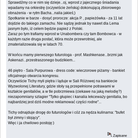
Sprawdźmy co w nim się dzieje...oj, wprost z jajecznego śniadania
wpadamy na orkiestrę (oczywiście żeńską) dokonującą zbiorowego
obnażenia - w rytm Bacha...nalia jakieś;)
Spotkanie w barze - dosyć prorocze: akcja P. , papieżówka - za 11 lat
dojdzie do takiego zamachu. Nie sądzę jednak by nawet dla Lema
jasnym było, iż celem będzie papież z Polski.
Zaraz po tym trafiamy wprost w Unabombera czy tam Bombowca - w
każdym razie druga postać, która może przewrotniej, ale
zmaterializowała się w latach 70.
W końcu mamy pierwszego futurologa - prof. Mashkenase...brzmi jak
Askenazi...przestraszonego budzikiem...
46 piętro - Sala Purpurowa - dress code: wieczorowe piżamy - bankiet
oficjalnego otwarcia kongresu.
Oczywiście Tichy myli piętra i ląduje w Sali Różowej na bankiecie
Wyzwolonej Literatury, gdzie stoły są przepełnione potrawami w
kształcie genitaliów, a w tle pobrzmiewa (ciekawe na jaką melodię?)
niezapomniany szlagier "Tylko głupiec i kanalia lekceważy genitalia, bo
najbardziej jest dziś modne reklamować części rodne"...
Tichy odnajduje drogę do futurologów i cóż za nędza kulinarna: "bufet
był zimny i stojący".
Więc i ja chwilowo postoję:)
Zapisane