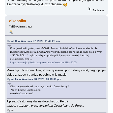
No tak, wetknął, ale nigdzie nie powiedziano, że przekręcił go w zamku.
A może to był plastikowy klucz z chipem?
Zapisane
olkapolka
YaBB Administrator
Cytat: Q w Września 27, 2023, 11:43:28 pm
Przeżywalność gości
,
brak BOMB
.. Mam cokolwiek offtopiczne wrażenie, że
Dukaj inspirował się taką wizją Ameryki Płd. pisząc scenę negocjacji pokojowych
z "Króla Bólu...", tylko trochę to podkręcił, by współcześniej, bardziej
efekciarsko, było...
https://esensja.pl/ksiazka/prezentacje/tekst.html?id=7305
Może być...te stronnictwa, stowarzyszenia, podzielony świat, negocjacje i
obłęd zjazdowy bardzo podobne w klimacie.
Cytat: liv w Września 28, 2023, 10:19:08 pm
Olka zarysowała już romantyczne tło. Costarikany?
Niech będzie Costarikana.
A może Castorama?
A przez Castoramę da się dojechać do Peru?
...szedł tranzytem przez terytorium Costaricany do Peru...
Cytuj