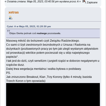
«
Ostatnia zmiana: Maja 05, 2023, 03:40:56 pm wysłana przez A
»
Zapisane
xetras
Cytat: A w Maja 05, 2023, 01:20:30 pm
Ekipa Gierka jednak coś
realnego
pozostawiła.
Masową miłość do bolszewii czyli Związku Radzieckiego.
Co sami ci lżyli zwolnionych bezrobotnych z Ursusa i Radomia na
dożynkach (pozbawionych pracy po tym jak ulegli wysłanym aktywistom
od prowokacji) wkrótce potem pocieszali się u stóp największego
papieża*.
I tak jest do dziś, czyli serwilizm i jurgielt rządzi w doborze negatywnym u
rządców dusz.
Dalej trwa wegetacja mentalna i walka bytowa o podstawy.
PS.
Jak zniszczono Breakout, Klan ,Trzy Korony (tylko 4 minuty, basista
Trzech Koron o tym opowiada)