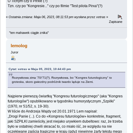
O Tichym czy o Pirxie (?)
Tzn. czy po "Kongresie..." czy po filmie "Test pilota Pirxa"(?)
«
Ostatnia zmiana: Maja 06, 2023, 08:11:53 pm wysłana przez xetras
»
Zapisane
"ten mahawek ciągle znika"
lemolog
Juror
Cytat: xetras w Maja 05, 2023, 10:44:43 pm
Rozrywkowa zima '70/'71(?). Rozrywkowa, bo "Kongres futurologiczny" to
groteska, skoro gwiezdny podróżnik twardo ląduje na Ziemi.
Najpierw pierwszą ćwiartką "Kongresu futurologicznego" (aka "Kongres
futurologów") opublikowano w tygodniku humorystycznym „Szpilki”
(1970, nr 51/52, s. 19-30).
W liście do Andrzeja Wajdy od 20.01.1971 Lem napisał:
„Drogi Panie (...). Co do «Kongresu futurologów» konkretnie, fragment,
jaki SZPILKI zamieściły, jest niejako urywkiem dubeltowo: raz, że trzeba
było w ostatniej chwili skracać to, co miało iść, ze względu na nie
oczekiwane zajścia tragiczne w kraju (gdyż niewinne żarty tekstu mego