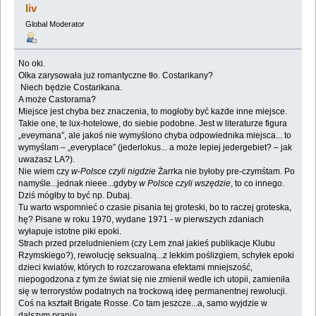
liv
Global Moderator
No oki.
Olka zarysowała już romantyczne tło. Costarikany?
Niech będzie Costarikana.
A może Castorama?
Miejsce jest chyba bez znaczenia, to mogłoby być każde inne miejsce.
Takie one, te lux-hotelowe, do siebie podobne. Jest w literaturze figura
„eveymana”, ale jakoś nie wymyślono chyba odpowiednika miejsca... to
wymyślam – „everyplace” (jederlokus... a może lepiej jedergebiet? – jak
uważasz LA?).
Nie wiem czy
w-Polsce czyli nigdzie
Żarrka nie byłoby pre-czymśtam. Po
namyśle...jednak nieee...gdyby
w Polsce czyli wszędzie
, to co innego.
Dziś mógłby to być np. Dubaj.
Tu warto wspomnieć o czasie pisania tej groteski, bo to raczej groteska,
hę? Pisane w roku 1970, wydane 1971 - w pierwszych zdaniach
wyłapuje istotne piki epoki.
Strach przed przeludnieniem (czy Lem znał jakieś publikacje Klubu
Rzymskiego?), rewolucję seksualną...z lekkim poślizgiem, schyłek epoki
dzieci kwiatów, których to rozczarowana efektami mniejszość,
niepogodzona z tym że świat się nie zmienił wedle ich utopii, zamieniła
się w terrorystów podatnych na trockową ideę permanentnej rewolucji.
Coś na kształt Brigate Rosse. Co tam jeszcze...a, samo wyjdzie w
dalszym praniu.