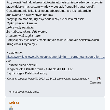
Przy okazji (jednak, wbrew tytułowi)) futurystycznie pojadę- Lem sprytnie
przewidział u nas system władzy w postaci: "republiki bananowej".
Costaricana nie tylko jest mocno absurdalna, ale jak najbardziej
adekwatna do ówczesnych realiów.
Zacytuję najmodniejszy psychodeliczny hicior lata miłości:
"Tylko głupiec i kanalia
Lekceważy genitalia
Bo najbardziej jest dziś modne
Reklamować części rodne"
Pomyślę czy było wtedy wiele innych równie udanych seksistowskich
szlagierów. Chyba były.
Np.autentyk:
https://www.tekstowo.pl/piosenka,jane_birkin___serge_gainsbourg,je_t_aim
Ah!
I jeszcze nieco później:
Tango zalotne Przeleć mnie - Alibabki dla PLL Lot
Daj mi nogę - Daleko od szosy.
«
Ostatnia zmiana: Maja 07, 2023, 11:14:18 am wysłana przez xetras
»
Zapisane
"ten mahawek ciągle znika"
xetras