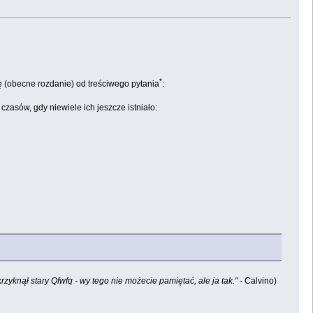
*
ię (obecne rozdanie) od treściwego pytania
:
 czasów, gdy niewiele ich jeszcze istniało:
zyknął stary Qfwfq - wy tego nie możecie pamiętać, ale ja tak."
- Calvino)