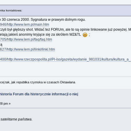
ynka kontaktowa:
tało 30 czerwca 2000. Sygnatura w prawym dolnym rogu.
946/http://www.lem.pl/main.htm
 czyli był głębszy shot. Widać też FORUm, ale to są opinie linkowane już powyżej.
elają jakieś anonimy kryjące się za skrótem WZ&TL
;
05/http://www.lem.pl/faq/faq.htm
ją
7/http://www.lem.pl/linki/linki.htm
00/http://www.rzeczpospolita.pl/Pl-iso/gazeta/wydanie_981031/kultura/kultura_a_
cej tak, jak republika rzymska w czasach Oktawiana
istoria Forum dla histerycznie informacji o niej
28 pm »
 satelitarne państwa.