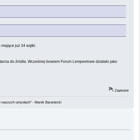
 mające już 34 wątki:
tarcia do źródła. Wcześniej bowiem Forum Lempeelowe działało jako
Zapisane
w naszych umysłach" - Marek Baraniecki