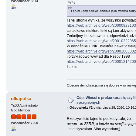
Wiadomości: 6614
Cytuj
Forum Lempeelowe działało jako swoista skrz
I z tej stronki wynika, że wszystko pows
https://web.archive.org/web/20000829103
co ciekawe niektóre linki są tam aktywne,
Zerknijmy, bo zabawne a odpowiedzi udzi
https://web.archive.org/web/200102220657
W odnośniku LINKI, niektóre nawet działa
https://web.archive.org/web/2000100300262
i przykładowo wywiad dla Rzepy 1998
https://web.archive.org/web/200012142004
I tak to...
Obecnie demokracja ma się dobrze – mniej wię
Odp: Wieści o prekursorach, czyli h
olkapolka
spragnionych
YaBB Administrator
«
Odpowiedź #2 dnia:
Lipca 28, 2020, 10:16:
God Member
Rzeczywiście fajne te podkopy...ale, że:
Wiadomości: 7250
ocean - to ZSRR, a ludzie na stacji to jego
...nie słyszałam. Albo wyparłam;)