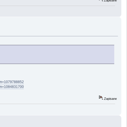
Zapisane
;num=1079788852
;num=1084831700
Zapisane