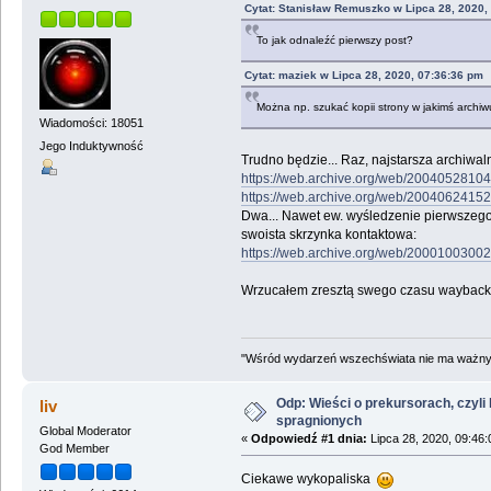
Cytat: Stanisław Remuszko w Lipca 28, 2020,
To jak odnaleźć pierwszy post?
Cytat: maziek w Lipca 28, 2020, 07:36:36 pm
Można np. szukać kopii strony w jakimś archi
Wiadomości: 18051
Jego Induktywność
Trudno będzie... Raz, najstarsza archiwa
https://web.archive.org/web/200405281046
https://web.archive.org/web/200406241523
Dwa... Nawet ew. wyśledzenie pierwszego
swoista skrzynka kontaktowa:
https://web.archive.org/web/20001003002
Wrzucałem zresztą swego czasu waybackow
"Wśród wydarzeń wszechświata nie ma ważnych
Odp: Wieści o prekursorach, czyli h
liv
spragnionych
Global Moderator
«
Odpowiedź #1 dnia:
Lipca 28, 2020, 09:46:
God Member
Ciekawe wykopaliska