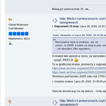
Mówią już powszechnie: Di - da...
Odp: Wieści o prekursorach, czyli h
liv
spragnionych
Global Moderator
«
Odpowiedź #3 dnia:
Lipca 28, 2020, 10:33:
God Member
Cytat: olkapolka w Lipca 28, 2020, 10:16:28 
Wiadomości: 6614
Rzeczywiście fajne te podkopy...ale, że:
ocean - to ZSRR, a ludzie na stacji to jego sat
...nie słyszałam. Albo wyparłam;)
A miałaś taki epizod w życiu, że słyszałaś g
- przyj! PRZYJ!!
Tu w graficznej krasie, pionierzy z sygnat
https://web.archive.org/web/20051026000
https://web.archive.org/web/20051026000
Terminus pod koniec 2005 roku ma 1700 
«
Ostatnia zmiana: Lipca 28, 2020, 10:39:04 pm
Obecnie demokracja ma się dobrze – mniej wię
Odp: Wieści o prekursorach, czyli h
Q
spragnionych