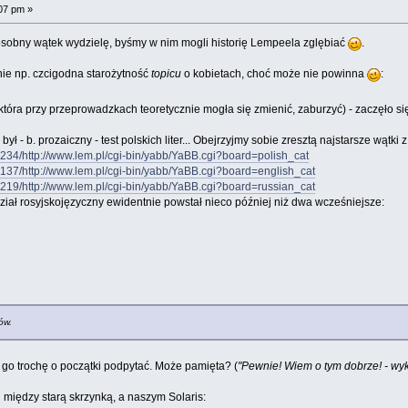
07 pm »
 osobny wątek wydzielę, byśmy w nim mogli historię Lempeela zglębiać
.
nie np. czcigodna starożytność
topicu
o kobietach, choć może nie powinna
:
(która przy przeprowadzkach teoretycznie mogła się zmienić, zaburzyć) - zaczęło s
 - b. prozaiczny - test polskich liter... Obejrzyjmy sobie zresztą najstarsze wątki z
234/http://www.lem.pl/cgi-bin/yabb/YaBB.cgi?board=polish_cat
137/http://www.lem.pl/cgi-bin/yabb/YaBB.cgi?board=english_cat
219/http://www.lem.pl/cgi-bin/yabb/YaBB.cgi?board=russian_cat
ział rosyjskojęzyczny ewidentnie powstał nieco później niż dwa wcześniejsze:
ów.
go trochę o początki podpytać. Może pamięta? (
"Pewnie! Wiem o tym dobrze! - wykr
i między starą skrzynką, a naszym Solaris: