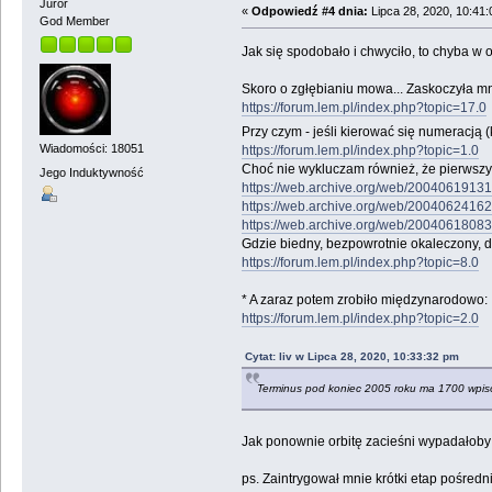
Juror
«
Odpowiedź #4 dnia:
Lipca 28, 2020, 10:41:
God Member
Jak się spodobało i chwyciło, to chyba w
Skoro o zgłębianiu mowa... Zaskoczyła m
https://forum.lem.pl/index.php?topic=17.0
Przy czym - jeśli kierować się numeracją 
Wiadomości: 18051
https://forum.lem.pl/index.php?topic=1.0
Choć nie wykluczam również, że pierwszy był
Jego Induktywność
https://web.archive.org/web/20040619131
https://web.archive.org/web/20040624162
https://web.archive.org/web/20040618083
Gdzie biedny, bezpowrotnie okaleczony, d
https://forum.lem.pl/index.php?topic=8.0
* A zaraz potem zrobiło międzynarodowo:
https://forum.lem.pl/index.php?topic=2.0
Cytat: liv w Lipca 28, 2020, 10:33:32 pm
Terminus pod koniec 2005 roku ma 1700 wpis
Jak ponownie orbitę zacieśni wypadałoby 
ps. Zaintrygował mnie krótki etap pośredn