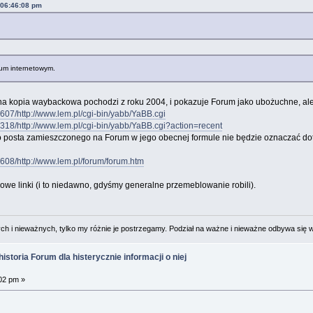
 06:46:08 pm
wum internetowym.
lna kopia waybackowa pochodzi z roku 2004, i pokazuje Forum jako ubożuchne, ale
07/http://www.lem.pl/cgi-bin/yabb/YaBB.cgi
18/http://www.lem.pl/cgi-bin/yabb/YaBB.cgi?action=recent
 posta zamieszczonego na Forum w jego obecnej formule nie będzie oznaczać do
608/http://www.lem.pl/forum/forum.htm
e linki (i to niedawno, gdyśmy generalne przemeblowanie robili).
 i nieważnych, tylko my różnie je postrzegamy. Podział na ważne i nieważne odbywa się 
istoria Forum dla histerycznie informacji o niej
02 pm »