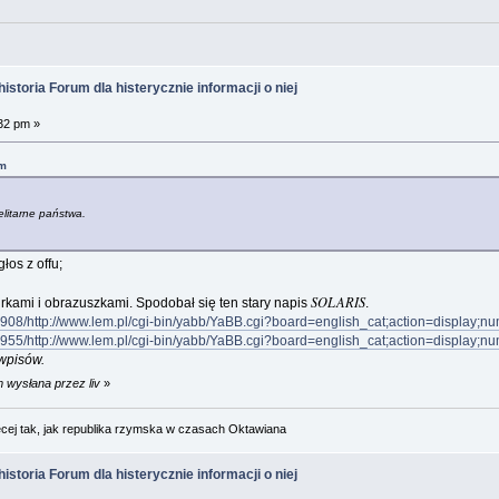
istoria Forum dla histerycznie informacji o niej
32 pm »
pm
elitarne państwa.
łos z offu;
SOLARIS
urkami i obrazuszkami. Spodobał się ten stary napis
.
908/http://www.lem.pl/cgi-bin/yabb/YaBB.cgi?board=english_cat;action=display
955/http://www.lem.pl/cgi-bin/yabb/YaBB.cgi?board=english_cat;action=display
wpisów.
 wysłana przez liv
»
cej tak, jak republika rzymska w czasach Oktawiana
istoria Forum dla histerycznie informacji o niej