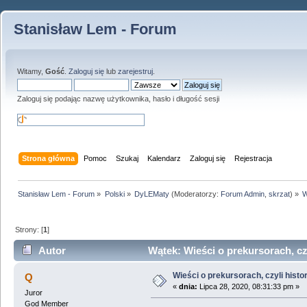
Stanisław Lem - Forum
Witamy,
Gość
.
Zaloguj się
lub
zarejestruj
.
Zaloguj się podając nazwę użytkownika, hasło i długość sesji
Strona główna
Pomoc
Szukaj
Kalendarz
Zaloguj się
Rejestracja
Stanisław Lem - Forum
»
Polski
»
DyLEMaty
(Moderatorzy:
Forum Admin
,
skrzat
) »
W
Strony: [
1
]
Autor
Wątek: Wieści o prekursorach, czy
Wieści o prekursorach, czyli histo
Q
«
dnia:
Lipca 28, 2020, 08:31:33 pm »
Juror
God Member