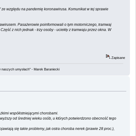
" ze względu na pandemię koronawirusa. Komunikat w tej sprawie
nawirusem. Pasażerowie poinformowali o tym motorniczego, tramwaj
ęść z nich jednak - trzy osoby - uciekły z tramwaju przez okna. W
Zapisane
w naszych umysłach" - Marek Baraniecki
iężkimi współistniejącymi chorobami.
 wyższy od średniej wieku osób, u których potwierdzono obecność tego
iają się takie problemy, jak ostra choroba nerek (prawie 28 proc.),