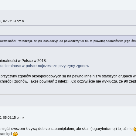
, 02:27:13 pm »
iertelności", w rodzaju, że jak ktoś dożyje do powiedzmy 90-tki, to prawdopodobieństwo jego śm
mieralności w Polsce w 2018:
1,umieralnosc-w-polsce-najczestsze-przyczyny-zgonow
 - przyczyny zgonów okołoporodowych są na pewno inne niż w starszych grupach 
 chorób i zgonów. Także powikłań z infekcji. Co oczywiście nie wyklucza, że 90 z
, 05:08:15 pm »
mięć i owszem krzywą dobrze zapamiętałem, ale skali (logarytmicznej) to już nie
 pamięci
.