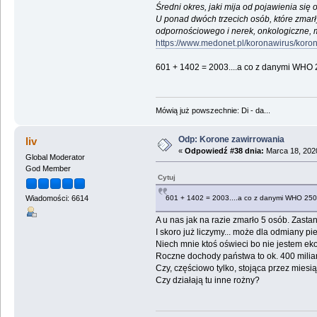
Średni okres, jaki mija od pojawienia się 
U ponad dwóch trzecich osób, które zmarł
odpornościowego i nerek, onkologiczne, m
https://www.medonet.pl/koronawirus/koron
601 + 1402 = 2003....a co z danymi WHO
Mówią już powszechnie: Di - da...
Odp: Korone zawirrowania
liv
«
Odpowiedź #38 dnia:
Marca 18, 2020
Global Moderator
God Member
Cytuj
601 + 1402 = 2003....a co z danymi WHO 250
Wiadomości: 6614
A u nas jak na razie zmarło 5 osób. Zastan
I skoro już liczymy... może dla odmiany pi
Niech mnie ktoś oświeci bo nie jestem eko
Roczne dochody państwa to ok. 400 miliar
Czy, częściowo tylko, stojąca przez miesią
Czy działają tu inne rożny?