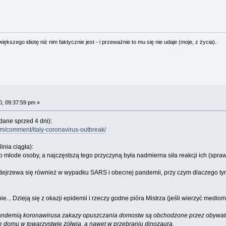
ększego idiotę niż nim faktycznie jest - i przeważnie to mu się nie udaje (moje, z życia).
, 09:37:59 pm »
ane sprzed 4 dni):
m/comment/italy-coronavirus-outbreak/
inia ciągła):
młode osoby, a najczęstszą tego przyczyną była nadmierna siła reakcji ich (spra
dejrzewa się również w wypadku SARS i obecnej pandemii, przy czym dlaczego ty
.. Dzieją się z okazji epidemii i rzeczy godne pióra Mistrza (jeśli wierzyć mediom)
ndemią koronawirusa zakazy opuszczania domostw są obchodzone przez obywateli
e domu w towarzystwie żółwia, a nawet w przebraniu dinozaura.