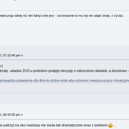
ększego idiotę niż nim faktycznie jest - i przeważnie to mu się nie udaje (moje, z życia).
, 07:15:46 pm »
;)
 strzały...władze ZUS-u podobno podjęły decyzję o odroczeniu składek, a docelowo
-wprowadza-ulatwienia-dla-firm-to-dobry-krok-aby-ochronic-miejsca-pracy-i-funkcj
, 08:43:05 pm »
 nie patrzy) na oko nadzieja nie siada tak dramatycznie wraz z wiekiem
...