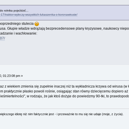
do rolnika pojeździć...
17/traktor-wyleczy-wszystkich-lukaszenka-o-koronawirusie/
 poprzedniego stulecia
usa. Głupie władze wdrążają bezprecedensowe plany kryzysowe, naukowcy niepotr
adzanie i wachłowanie:
07/
, 01:23:08 pm »
z wiekiem zmienia się zupełnie inaczej niż ta wykładnicza krzywa od wirusa (w k
m praktycznie płasko powoli rośnie, osiągając stan równy dziecięcemu dopiero aż k
nieśmiertelności", w rodzaju, że jak ktoś dożyje do powiedzmy 90-tki, to prawdopo
ększego idiotę niż nim faktycznie jest - i przeważnie to mu się nie udaje (moje, z życia).