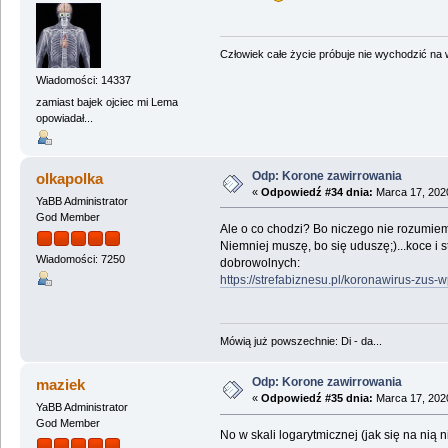
Człowiek całe życie próbuje nie wychodzić na wi
Wiadomości: 14337
zamiast bajek ojciec mi Lema
opowiadał...
Odp: Korone zawirrowania
olkapolka
«
Odpowiedź #34 dnia:
Marca 17, 2020
YaBB Administrator
God Member
Ale o co chodzi? Bo niczego nie rozumiem
Niemniej muszę, bo się uduszę;)...koce i
Wiadomości: 7250
dobrowolnych:
https://strefabiznesu.pl/koronawirus-zus
Mówią już powszechnie: Di - da...
Odp: Korone zawirrowania
maziek
«
Odpowiedź #35 dnia:
Marca 17, 2020
YaBB Administrator
God Member
No w skali logarytmicznej (jak się na nią