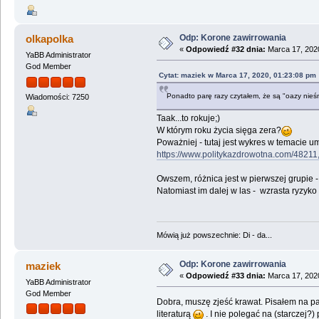
Odp: Korone zawirrowania
olkapolka
«
Odpowiedź #32 dnia:
Marca 17, 2020
YaBB Administrator
God Member
Cytat: maziek w Marca 17, 2020, 01:23:08 pm
Ponadto parę razy czytałem, że są "oazy nieśm
Wiadomości: 7250
Taak...to rokuje;)
W którym roku życia sięga zera?
Poważniej - tutaj jest wykres w temacie u
https://www.politykazdrowotna.com/4821
Owszem, różnica jest w pierwszej grupie
Natomiast im dalej w las - wzrasta ryzyko
Mówią już powszechnie: Di - da...
Odp: Korone zawirrowania
maziek
«
Odpowiedź #33 dnia:
Marca 17, 2020
YaBB Administrator
God Member
Dobra, muszę zjeść krawat. Pisałem na pa
literaturą
. I nie polegać na (starczej?)