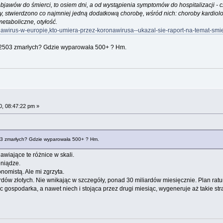
objawów do śmierci, to osiem dni, a od wystąpienia symptomów do hospitalizacji - cz
y, stwierdzono co najmniej jedną dodatkową chorobę, wśród nich: choroby kardio
etaboliczne, otyłość.
awirus-w-europie,kto-umiera-przez-koronawirusa--ukazal-sie-raport-na-temat-smi
 2503 zmarłych? Gdzie wyparowała 500+ ? Hm.
, 08:47:22 pm »
3 zmarłych? Gdzie wyparowała 500+ ? Hm.
awiające te różnice w skali.
eniądze.
nomistą. Ale mi zgrzyta.
dów złotych. Nie wnikając w szczegóły, ponad 30 miliardów miesięcznie. Plan ratu
c gospodarka, a nawet niech i stojąca przez drugi miesiąc, wygeneruje aż takie str