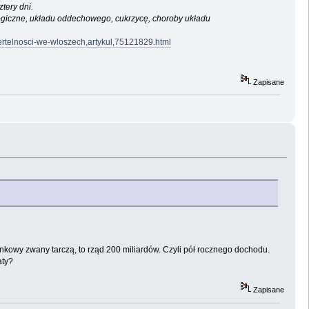
tery dni.
logiczne, układu oddechowego, cukrzycę, choroby układu
ertelnosci-we-wloszech,artykul,75121829.html
Zapisane
nkowy zwany tarczą, to rząd 200 miliardów. Czyli pół rocznego dochodu.
aty?
Zapisane