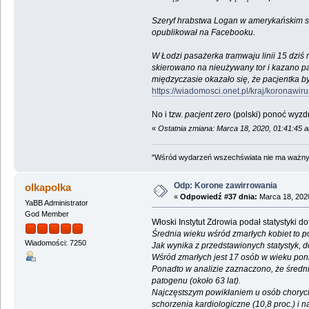
Szeryf hrabstwa Logan w amerykańskim st
opublikował na Facebooku.
W Łodzi pasażerka tramwaju linii 15 dzi
skierowano na nieużywany tor i kazano pa
międzyczasie okazało się, że pacjentka b
https://wiadomosci.onet.pl/kraj/koronawi
No i tzw.
pacjent zero
(polski) ponoć wyzd
«
Ostatnia zmiana: Marca 18, 2020, 01:41:45 
"Wśród wydarzeń wszechświata nie ma ważnych
Odp: Korone zawirrowania
olkapolka
«
Odpowiedź #37 dnia:
Marca 18, 2020
YaBB Administrator
God Member
Włoski Instytut Zdrowia podał statystyki d
Średnia wieku wśród zmarłych kobiet to po
Wiadomości: 7250
Jak wynika z przedstawionych statystyk, 
Wśród zmarłych jest 17 osób w wieku poniże
Ponadto w analizie zaznaczono, że średni
patogenu (około 63 lat).
Najczęstszym powikłaniem u osób chorych 
schorzenia kardiologiczne (10,8 proc.) i n