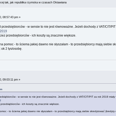
cej tak, jak republika rzymska w czasach Oktawiana
, 08:57:43 pm »
 przedsiębiorców - w sensie to nie jest równoważne. Jeżeli dochody z VAT/CIT/PIT
-2019
zez przedsiębiorców - ich koszty są znacznie większe.
a pomoc - to ściema jakiej dawno nie słyszałam - to przedsiębiorcy mają siebie skr
 ok 2 tys/osobę.
, 09:03:11 pm »
pm
edsiębiorców - w sensie to nie jest równoważne. Jeżeli dochody z VAT/CIT/PIT za rok 2019 miały
9
przedsiębiorców - ich koszty są znacznie większe.
moc - to ściema jakiej dawno nie słyszałam - to przedsiębiorcy mają siebie skredytować (kredyty 