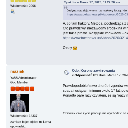
Cytat: liv w Marca 17, 2020, 11:22:26 am
Wiadomości: 2906
Jedyna nadzieja w tym , że traktory leczą. Idę 
https://www.polsatnews.pl/wiadomosc/2020-03-
A, co tam traktory. Metoda, pochodząca z
Oto prawdziwy, niezawodny środek na wir
jest takie proste. Rosyjskie
know-how
– ok
https://www.facenews.ua/video/2020/3214
O rety
Odp: Korone zawirrowania
maziek
«
Odpowiedź #31 dnia:
Marca 17, 2020
YaBB Administrator
God Member
Prawdopodobieństwo chorób i zgonów wraz 
spada i osiąga minimum około 17 lat, pote
Ponadto parę razy czytałem, że są "oazy 
Człowiek całe życie próbuje nie wychodzić na wi
Wiadomości: 14337
zamiast bajek ojciec mi Lema
opowiadał...