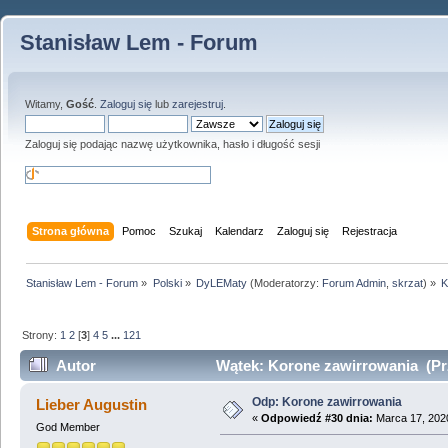
Stanisław Lem - Forum
Witamy,
Gość
.
Zaloguj się
lub
zarejestruj
.
Zaloguj się podając nazwę użytkownika, hasło i długość sesji
Strona główna
Pomoc
Szukaj
Kalendarz
Zaloguj się
Rejestracja
Stanisław Lem - Forum
»
Polski
»
DyLEMaty
(Moderatorzy:
Forum Admin
,
skrzat
) »
K
Strony:
1
2
[
3
]
4
5
...
121
Autor
Wątek: Korone zawirrowania (Pr
Odp: Korone zawirrowania
Lieber Augustin
«
Odpowiedź #30 dnia:
Marca 17, 2020
God Member