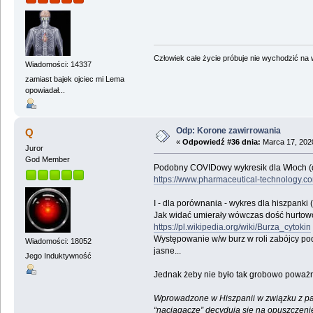
Człowiek całe życie próbuje nie wychodzić na wi
Wiadomości: 14337
zamiast bajek ojciec mi Lema
opowiadał...
Odp: Korone zawirrowania
Q
«
Odpowiedź #36 dnia:
Marca 17, 2020
Juror
God Member
Podobny COVIDowy wykresik dla Włoch (d
https://www.pharmaceutical-technology.co
I - dla porównania - wykres dla hiszpanki (l
Jak widać umierały wówczas dość hurtowo 
https://pl.wikipedia.org/wiki/Burza_cytokin
Występowanie w/w burz w roli zabójcy po
Wiadomości: 18052
jasne...
Jego Induktywność
Jednak żeby nie było tak grobowo poważnie.
Wprowadzone w Hiszpanii w związku z pa
“naciągacze” decydują się na opuszczeni