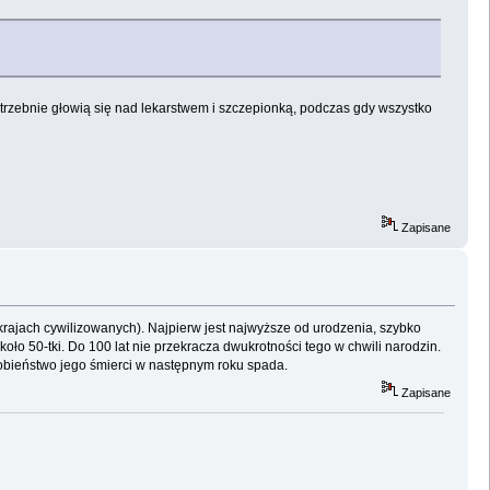
zebnie głowią się nad lekarstwem i szczepionką, podczas gdy wszystko
Zapisane
rajach cywilizowanych). Najpierw jest najwyższe od urodzenia, szybko
oło 50-tki. Do 100 lat nie przekracza dwukrotności tego w chwili narodzin.
dobieństwo jego śmierci w następnym roku spada.
Zapisane