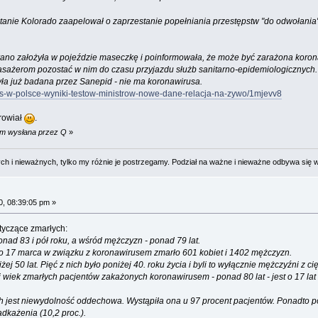
anie Kolorado zaapelował o zaprzestanie popełniania przestępstw "do odwołania
ś rano założyła w pojeździe maseczkę i poinformowała, że może być zarażona koro
sażerom pozostać w nim do czasu przyjazdu służb sanitarno-epidemiologicznych. Cz
yła już badana przez Sanepid - nie ma koronawirusa.
rus-w-polsce-wyniki-testow-ministrow-nowe-dane-relacja-na-zywo/1mjevv8
rowiał
.
am wysłana przez Q
»
 i nieważnych, tylko my różnie je postrzegamy. Podział na ważne i nieważne odbywa się 
, 08:39:05 pm »
otyczące zmarłych:
nad 83 i pół roku, a wśród mężczyzn - ponad 79 lat.
do 17 marca w związku z koronawirusem zmarło 601 kobiet i 1402 mężczyzn.
j 50 lat. Pięć z nich było poniżej 40. roku życia i byli to wyłącznie mężczyźni z c
 wiek zmarłych pacjentów zakażonych koronawirusem - ponad 80 lat - jest o 17 lat
jest niewydolność oddechowa. Wystąpiła ona u 97 procent pacjentów. Ponadto pojaw
adkażenia (10,2 proc.).