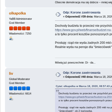
Obecnie demokracja ma się dobrze – mniej wię
Odp: Korone zawirrowania
olkapolka
«
Odpowiedź #39 dnia:
Marca 18, 2020
YaBB Administrator
God Member
Dochody budżetu to przecież nie przychód
https://www.gov.pl/web/finanse/budzet-na
Wiadomości: 7250
a to tylko procent kosztów ponoszonych pr
Prostuję: rząd nie wyda żadnych 200 mld n
Realnie wyda na pensje dla "śmieciówek":
Mówią już powszechnie: Di - da...
Odp: Korone zawirrowania
liv
«
Odpowiedź #40 dnia:
Marca 18, 2020
Global Moderator
God Member
Cytat: olkapolka w Marca 18, 2020, 08:57:43 
Dochody budżetu to przecież nie przychód prz
Wiadomości: 6614
https://www.gov.pl/web/finanse/budzet-na-201
a to tylko procent kosztów ponoszonych przez 
Prostuję: rząd nie wyda żadnych 200 mld na po
"śmieciówek": ok 2 tys/osobę.