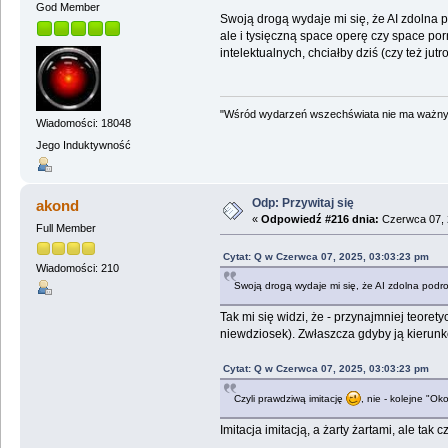
God Member
Swoją drogą wydaje mi się, że AI zdolna p
ale i tysięczną space operę czy space por
intelektualnych, chciałby dziś (czy też jutr
"Wśród wydarzeń wszechświata nie ma ważnych
Wiadomości: 18048
Jego Induktywność
Odp: Przywitaj się
akond
«
Odpowiedź #216 dnia:
Czerwca 07, 
Full Member
Cytat: Q w Czerwca 07, 2025, 03:03:23 pm
Wiadomości: 210
Swoją drogą wydaje mi się, że AI zdolna podro
Tak mi się widzi, że - przynajmniej teore
niewdziosek). Zwłaszcza gdyby ją kierun
Cytat: Q w Czerwca 07, 2025, 03:03:23 pm
Czyli prawdziwą imitację
, nie - kolejne "Ok
Imitacja imitacją, a żarty żartami, ale ta