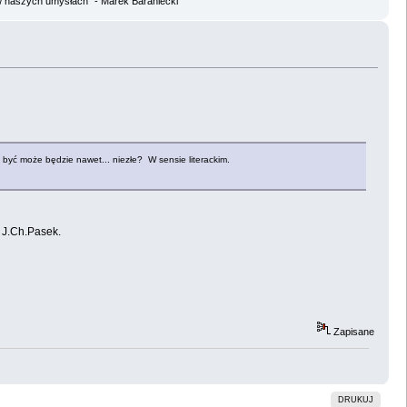
w naszych umysłach" - Marek Baraniecki
 być może będzie nawet... niezłe? W sensie literackim.
 J.Ch.Pasek.
Zapisane
DRUKUJ