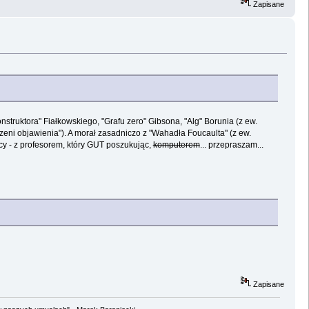
Zapisane
onstruktora" Fiałkowskiego, "Grafu zero" Gibsona, "Alg" Borunia (z ew.
trzeni objawienia"). A morał zasadniczo z "Wahadła Foucaulta" (z ew.
ący - z profesorem, który GUT poszukując,
komputerem
... przepraszam...
Zapisane