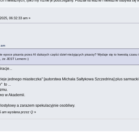
 i nieważnych, tylko my różnie je postrzegamy. Podział na ważne i nieważne odbywa się 
2025, 06:32:33 am »
8 am
 epoce pisania przez AI dalszych części dzieł nieżyjących pisarzy? Wydaje się to kwestią czasu i
ą, że JEST Lemem:-)
acje...
zieje jednego miasteczka" [autorstwa Michała Sałtykowa Szczedrina] plus sarmacki
 to ...
izmu.
owo w Akademii.
elostylowy a zarazem spekulacyjnie osobliwy.
25 am wysłana przez Q
»