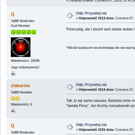
«
Ostatnia zmiana: Czerwca 07, 2025, 01:43:
Odp: Przywitaj się
Q
«
Odpowiedź #213 dnia:
Czerwca 07, 
YaBB Moderator
God Member
Przeczytaj, ale i doceń sam siebie wobec
"Wśród wydarzeń wszechświata nie ma ważnych
Wiadomości: 18048
Jego Induktywność
Odp: Przywitaj się
zlakarma
«
Odpowiedź #214 dnia:
Czerwca 07, 
YaBB Newbies
Tak, to się samo nasuwa. Bardziej mnie c
Wiadomości: 6
"świata Pirxa" , ten trochę conradowski sz
Odp: Przywitaj się
Q
«
Odpowiedź #215 dnia:
Czerwca 07, 
YaBB Moderator