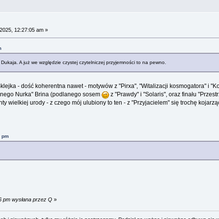
2025, 12:27:05 am »
m
 Dukaja. A już we względzie czystej czytelniczej przyjemności to na pewno.
Sklejka - dość koherentna nawet - motywów z "Pirxa", "Witalizacji kosmogatora" i "K
cznego Nurka" Brina (podlanego sosem
z "Prawdy" i "Solaris", oraz finału "Przes
y wielkiej urody - z czego mój ulubiony to ten - z "Przyjacielem" się trochę kojarz
0 pm
46 pm wysłana przez Q
»