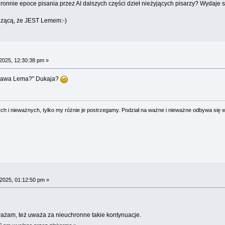
onnie epoce pisania przez AI dalszych części dzieł nieżyjących pisarzy? Wydaje s
rdzącą, że JEST Lemem:-)
025, 12:30:38 pm »
isława Lema?" Dukaja?
 i nieważnych, tylko my różnie je postrzegamy. Podział na ważne i nieważne odbywa się 
2025, 01:12:50 pm »
ważam, też uważa za nieuchronne takie kontynuacje.