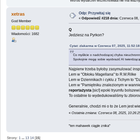
"Wśród wydarzeń wszechświata nie ma ważnych
Odp: Przywitaj się
xetras
«
Odpowiedź #218 dnia:
Czerwca 08, 
God Member
Q
Wiadomości: 1682
Jedziesz na Pyrkon?
Cytat: zlakarma w Czerwca 07, 2025, 11:52:1
Co myślicie o nadchodzącej chyba nieuchronnie
Spokojnie mogę sobie wyobrazić AI twierdząc
Najpierw trzeba byłoby zasymulować inspir
Lem w "Obłoku Magellana" to R.M.Rilke
Lem w Dziennikach i cyklu z Tichym to "D
Lem w "Pamiętniku znalezionym w wannie"
reportażysta
[sic!] epoki tryumfu bolszew
To ostatnie to wydedukowaliśmy tu zbior
Generalnie, chodzi mi o to że Lem jest wi
«
Ostatnia zmiana: Czerwca 08, 2025, 10:26:
"ten mahawek ciągle znika"
Strony:
1
...
13
14
[
15
]