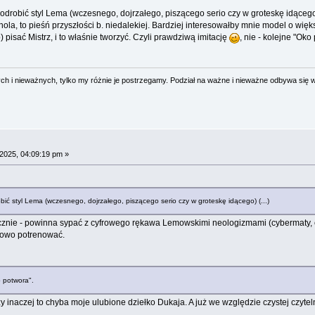
odrobić styl Lema (wczesnego, dojrzałego, piszącego serio czy w groteskę idącego)
nola, to pieśń przyszłości b. niedalekiej. Bardziej interesowałby mnie model o więk
o) pisać Mistrz, i to właśnie tworzyć. Czyli prawdziwą imitację
, nie - kolejne "Oko
 i nieważnych, tylko my różnie je postrzegamy. Podział na ważne i nieważne odbywa się 
2025, 04:09:19 pm »
bić styl Lema (wczesnego, dojrzałego, piszącego serio czy w groteskę idącego) (...)
tycznie - powinna sypać z cyfrowego rękawa Lemowskimi neologizmami (cybermaty, e
kowo potrenować.
o potwora".
k czy inaczej to chyba moje ulubione dziełko Dukaja. A już we względzie czystej czyt