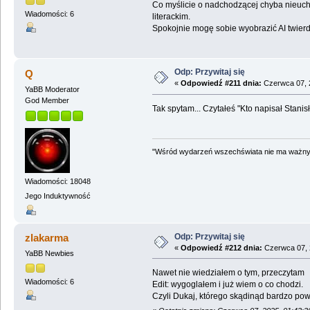
Co myślicie o nadchodzącej chyba nieuchr
Wiadomości: 6
literackim.
Spokojnie mogę sobie wyobrazić AI twie
Odp: Przywitaj się
Q
«
Odpowiedź #211 dnia:
Czerwca 07, 2
YaBB Moderator
God Member
Tak spytam... Czytałeś "Kto napisał Stan
"Wśród wydarzeń wszechświata nie ma ważnych
Wiadomości: 18048
Jego Induktywność
Odp: Przywitaj się
zlakarma
«
Odpowiedź #212 dnia:
Czerwca 07, 
YaBB Newbies
Nawet nie wiedziałem o tym, przeczytam
Wiadomości: 6
Edit: wygoglałem i już wiem o co chodzi.
Czyli Dukaj, którego skądinąd bardzo po