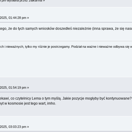
36 pm wysłana przez zlakarma
»
2025, 01:44:28 pm »
 tego, że do tych samych wniosków doszedłeś niezależnie (inna sprawa, że się na
 i nieważnych, tylko my różnie je postrzegamy. Podział na ważne i nieważne odbywa się 
2025, 01:54:19 pm »
iekawi, co czytelnicy Lema o tym myślą. Jakie pozycje mogłyby być kontynuowane?
nyt w kosmosie jest tego wart, imho.
2025, 03:03:23 pm »