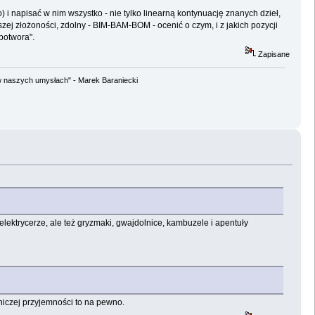
 i napisać w nim wszystko - nie tylko linearną kontynuację znanych dzieł,
szej złożoności, zdolny - BIM-BAM-BOM - ocenić o czym, i z jakich pozycji
 potwora".
Zapisane
w naszych umysłach" - Marek Baraniecki
lektrycerze, ale też gryzmaki, gwajdolnice, kambuzele i apentuły
elniczej przyjemności to na pewno.