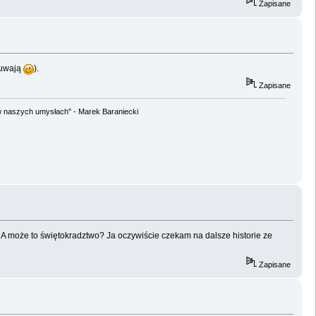
Zapisane
suwają
).
Zapisane
w naszych umysłach" - Marek Baraniecki
 A może to świętokradztwo? Ja oczywiście czekam na dalsze historie ze
Zapisane