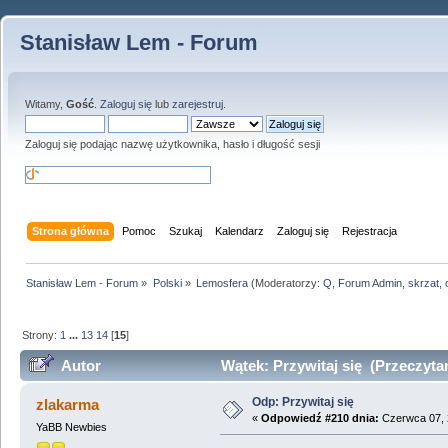
Stanisław Lem - Forum
Witamy,
Gość
.
Zaloguj się
lub
zarejestruj
.
Zaloguj się podając nazwę użytkownika, hasło i długość sesji
Strona główna
Pomoc
Szukaj
Kalendarz
Zaloguj się
Rejestracja
Stanisław Lem - Forum
»
Polski
»
Lemosfera
(Moderatorzy:
Q
,
Forum Admin
,
skrzat
,
Strony:
1
...
13
14
[
15
]
Autor
Wątek: Przywitaj się (Przeczyta
Odp: Przywitaj się
zlakarma
«
Odpowiedź #210 dnia:
Czerwca 07, 
YaBB Newbies