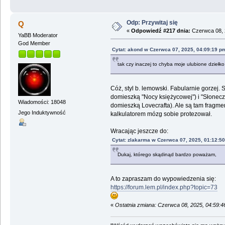
Odp: Przywitaj się
Q
«
Odpowiedź #217 dnia:
Czerwca 08, 
YaBB Moderator
God Member
Cytat: akond w Czerwca 07, 2025, 04:09:19 p
tak czy inaczej to chyba moje ulubione dziełko
Cóż, styl b. lemowski. Fabularnie gorzej. 
domieszką "Nocy księżycowej") i "Słone
Wiadomości: 18048
domieszką Lovecrafta). Ale są tam fragment
Jego Induktywność
kalkulatorem mózg sobie protezował.
Wracając jeszcze do:
Cytat: zlakarma w Czerwca 07, 2025, 01:12:5
Dukaj, którego skądinąd bardzo poważam,
A to zapraszam do wypowiedzenia się:
https://forum.lem.pl/index.php?topic=73
«
Ostatnia zmiana: Czerwca 08, 2025, 04:59: