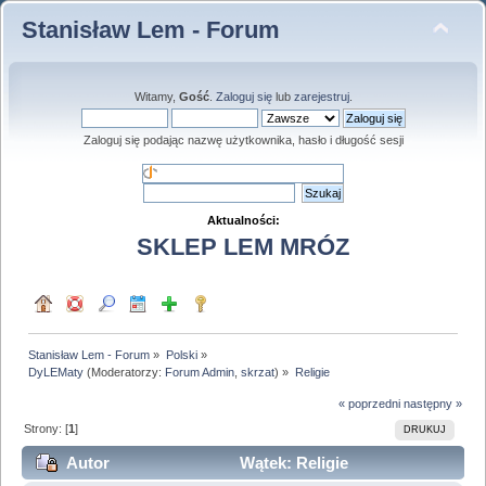
Stanisław Lem - Forum
Witamy,
Gość
.
Zaloguj się
lub
zarejestruj
.
Zaloguj się podając nazwę użytkownika, hasło i długość sesji
Aktualności:
SKLEP LEM MRÓZ
Stanisław Lem - Forum
»
Polski
»
DyLEMaty
(Moderatorzy:
Forum Admin
,
skrzat
) »
Religie
« poprzedni
następny »
Strony: [
1
]
DRUKUJ
Autor
Wątek: Religie