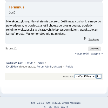
Terminus
Gość
Nie skończyło się. Nawet się nie zaczęło. Jeśli masz coś konkretnego do
powiedzenia, to powiedz, a jeśli chcesz po prostu poznac poglądy
religijne większości z tu piszących, to jak wspomniałem, wątek ,,ateizm
Lema''. proste. Malkontenctwo nie na miejscu.
Zapisane
Strony: [
1
]
DRUKUJ
« poprzedni
następny »
Stanisław Lem - Forum
»
Polski
»
DyLEMaty
(Moderatorzy:
Forum Admin
,
skrzat
) »
Religie
Skocz do:
SMF 2.0.18
|
SMF © 2015
,
Simple Machines
XHTML
RSS
WAP2