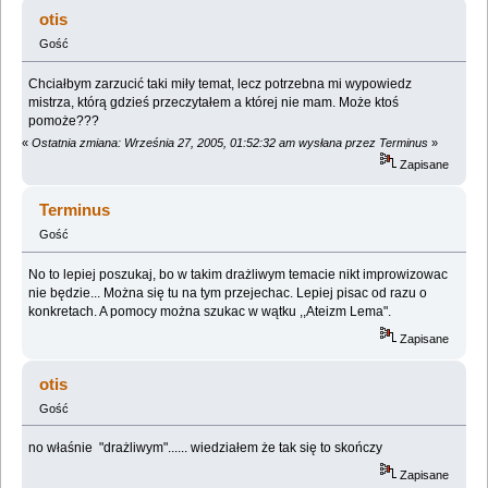
(Przeczytany 19254 razy)
otis
Gość
Chciałbym zarzucić taki miły temat, lecz potrzebna mi wypowiedz
mistrza, którą gdzieś przeczytałem a której nie mam. Może ktoś
pomoże???
«
Ostatnia zmiana: Września 27, 2005, 01:52:32 am wysłana przez Terminus
»
Zapisane
Terminus
Gość
No to lepiej poszukaj, bo w takim drażliwym temacie nikt improwizowac
nie będzie... Można się tu na tym przejechac. Lepiej pisac od razu o
konkretach. A pomocy można szukac w wątku ,,Ateizm Lema".
Zapisane
otis
Gość
no właśnie "drażliwym"...... wiedziałem że tak się to skończy
Zapisane