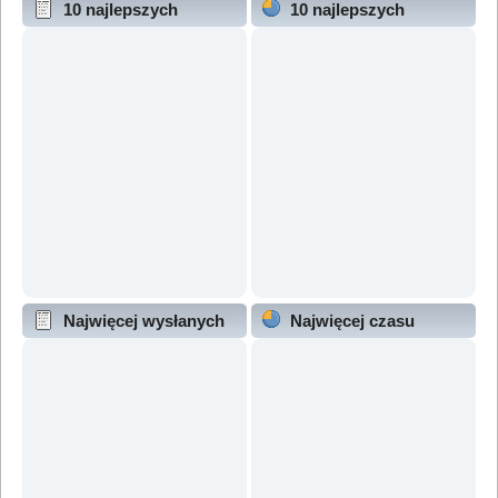
10 najlepszych
10 najlepszych
wątków (wg odpowiedzi)
wątków (wg wyświetleń)
Najwięcej wysłanych
Najwięcej czasu
wątków
online