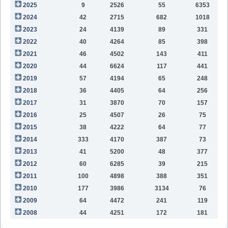
2025
9
2526
55
6353
8
2024
42
2715
682
1018
4
2023
24
4139
89
331
1
2022
40
4264
85
398
1
2021
46
4502
143
411
9
2020
44
6624
117
441
9
2019
57
4194
65
248
6
2018
36
4405
64
256
2
2017
31
3870
70
157
2016
25
4507
26
75
2015
38
4222
64
77
2014
333
4170
387
73
2013
41
5200
48
377
2012
60
6285
39
215
2011
100
4898
388
351
2010
177
3986
3134
76
2009
64
4472
241
119
2008
44
4251
172
181