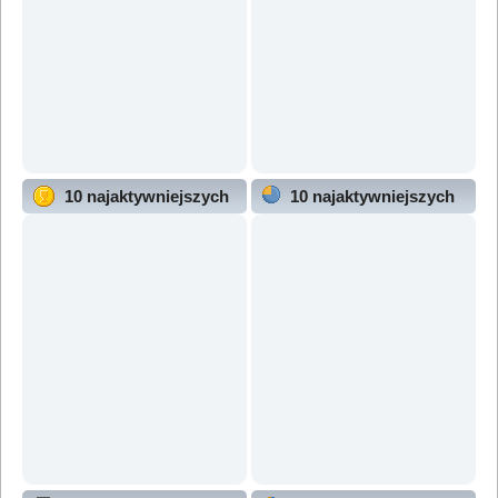
10 najaktywniejszych
10 najaktywniejszych
użytkowników
działów