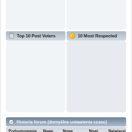
Top 10 Post Voters
10 Most Respected
Historia forum (domyślne ustawienia czasu)
Podsumowanie
Nowe
Nowe
Nowi
Najwięcej