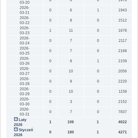
03-20
2026-
0
6
1
1943
03-21
2026-
0
8
0
1512
03-22
2026-
1
11
0
1678
03-23
2026-
0
7
0
2117
03-24
2026-
0
7
0
2168
03-25
2026-
0
8
1
2159
03-26
2026-
0
10
0
2056
03-27
2026-
0
9
0
2220
03-28
2026-
0
10
0
1158
03-29
2026-
0
3
0
2152
03-30
2026-
0
7
0
7837
03-31
Luty
1
106
1
4022
7
2026
Styczeń
0
180
1
4271
9
2026