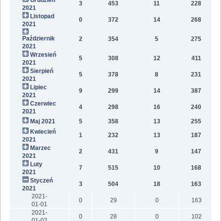
3
453
11
228
2021
Listopad
0
372
14
268
2021
Październik
2
354
5
275
2021
Wrzesień
5
308
12
411
2021
Sierpień
5
378
8
231
2021
Lipiec
9
299
14
387
2021
Czerwiec
4
298
16
240
2021
Maj 2021
5
358
13
255
1
Kwiecień
1
232
13
187
2021
Marzec
2
431
9
147
2021
Luty
7
515
10
168
2021
Styczeń
3
504
18
163
2021
2021-
0
29
0
163
01-01
2021-
0
28
0
102
01-02