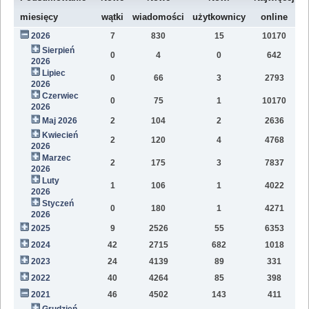
W
miesięcy
wątki
wiadomości
użytkownicy
online
2026
7
830
15
10170
7
Sierpień
0
4
0
642
1
2026
Lipiec
0
66
3
2793
1
2026
Czerwiec
0
75
1
10170
1
2026
Maj 2026
2
104
2
2636
1
Kwiecień
2
120
4
4768
1
2026
Marzec
2
175
3
7837
1
2026
Luty
1
106
1
4022
7
2026
Styczeń
0
180
1
4271
9
2026
2025
9
2526
55
6353
8
2024
42
2715
682
1018
4
2023
24
4139
89
331
1
2022
40
4264
85
398
1
2021
46
4502
143
411
9
Grudzień