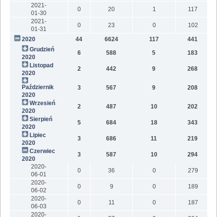
2021-
0
20
1
117
01-30
2021-
0
23
0
102
01-31
2020
44
6624
117
441
9
Grudzień
6
588
5
183
2020
Listopad
2
442
9
268
2020
Październik
3
567
9
208
1
2020
Wrzesień
2
487
10
202
2020
Sierpień
5
684
18
343
2020
Lipiec
3
686
11
219
2020
Czerwiec
3
587
10
294
2020
2020-
0
36
0
279
06-01
2020-
0
9
0
189
06-02
2020-
0
11
0
187
06-03
2020-