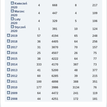
Kwiecień
4
668
8
217
2020
Marzec
4
447
4
109
2020
Luty
4
329
5
106
2020
Styczeń
1
391
10
124
2020
2019
57
4194
65
248
6
2018
36
4405
64
256
2
2017
31
3870
70
157
2016
25
4507
26
75
2015
38
4222
64
77
2014
333
4170
387
73
2013
41
5200
48
377
2012
60
6285
39
215
2011
100
4898
388
351
2010
177
3986
3134
76
2009
64
4472
241
119
2008
44
4251
172
181