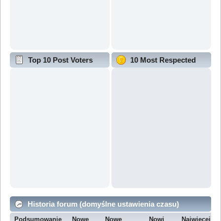
Top 10 Post Voters
10 Most Respected
Historia forum (domyślne ustawienia czasu)
Podsumowanie
Nowe
Nowe
Nowi
Najwięcej