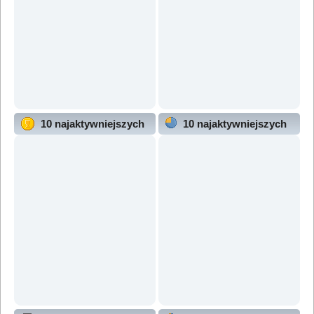
10 najaktywniejszych
10 najaktywniejszych
użytkowników
działów