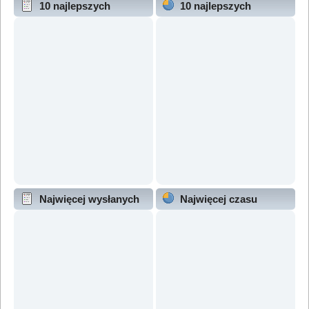
10 najlepszych
10 najlepszych
wątków (wg odpowiedzi)
wątków (wg wyświetleń)
Najwięcej wysłanych
Najwięcej czasu
wątków
online