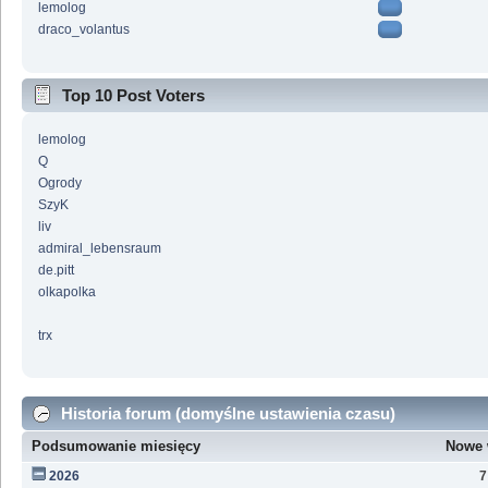
lemolog
draco_volantus
Top 10 Post Voters
lemolog
Q
Ogrody
SzyK
liv
admiral_lebensraum
de.pitt
olkapolka
trx
Historia forum (domyślne ustawienia czasu)
Podsumowanie miesięcy
Nowe 
2026
7