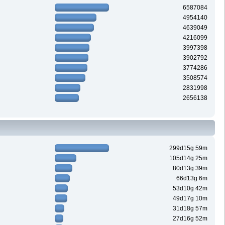
6587084
4954140
4639049
4216099
3997398
3902792
3774286
3508574
2831998
2656138
299d15g 59m
105d14g 25m
80d13g 39m
66d13g 6m
53d10g 42m
49d17g 10m
31d18g 57m
27d16g 52m