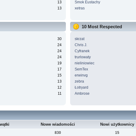
13
Smok Eustachy
13
xetras
10 Most Respected
30
skrzat
24
Chris J.
24
Cyfranek
24
trurlowaty
19
nieliniowiec
17
SemTex
15
erwinvg
13
zebra
12
Łotryard
11
Ambrose
wątki
Nowe wiadomości
Nowi użytkownicy
830
15