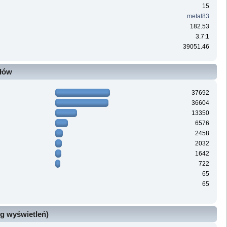
15
metal83
182.53
3.7:1
39051.46
ałów
37692
36604
13350
6576
2458
2032
1642
722
65
65
g wyświetleń)