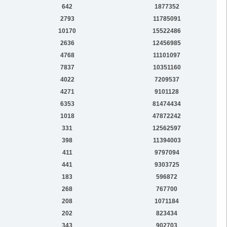
642
1877352
2793
11785091
10170
15522486
2636
12456985
4768
11101097
7837
10351160
4022
7209537
4271
9101128
6353
81474434
1018
47872242
331
12562597
398
11394003
411
9797094
441
9303725
183
596872
268
767700
208
1071184
202
823434
343
902703