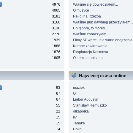
4976
Właśnie się dowiedziałem...
4065
O muzyce
3181
Religijna Rzeźba
3160
Właśnie (lub dawniej) przeczytałem...
3130
Co tępora, to mores...!
2770
Właśnie zobaczyłem...
1939
Filmy SF warte i nie warte obejrzenia
1888
Korone zawirrowania
1876
Eksploracja Kosmosu
1805
O Lemie napisano
Najwięcej czasu online
93
maziek
67
Q
67
Lieber Augustin
55
Stanisław Remuszko
22
olkapolka
15
liv
15
Tanaka
14
Hoko