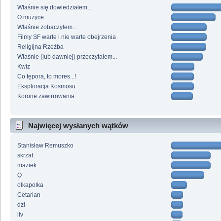
Właśnie się dowiedziałem...
O muzyce
Właśnie zobaczyłem...
Filmy SF warte i nie warte obejrzenia
Religijna Rzeźba
Właśnie (lub dawniej) przeczytałem...
Kwiz
Co tępora, to mores...!
Eksploracja Kosmosu
Korone zawirrowania
Najwięcej wysłanych wątków
Stanisław Remuszko
skrzat
maziek
Q
olkapolka
Cetarian
dzi
liv