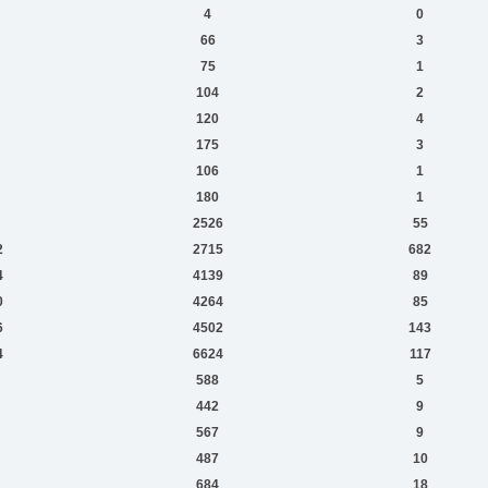
4
0
66
3
75
1
104
2
120
4
175
3
106
1
180
1
2526
55
2
2715
682
4
4139
89
0
4264
85
6
4502
143
4
6624
117
588
5
442
9
567
9
487
10
684
18