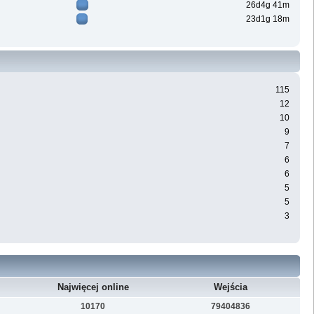
26d4g 41m
23d1g 18m
115
12
10
9
7
6
6
5
5
3
Najwięcej online
Wejścia
10170
79404836