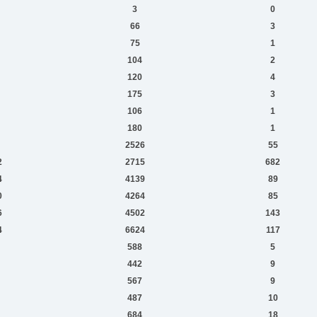
3
0
66
3
75
1
104
2
120
4
175
3
106
1
180
1
2526
55
2
2715
682
4
4139
89
0
4264
85
6
4502
143
4
6624
117
588
5
442
9
567
9
487
10
684
18