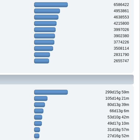
6586422
4953861
4638553
4215800
3997026
3902380
3774226
3508114
2831790
2655747
299d15g 59m
105d14g 21m
80d13g 39m
66d13g 6m
53d10g 42m
49d17g 10m
31d18g 57m
27d16g 52m