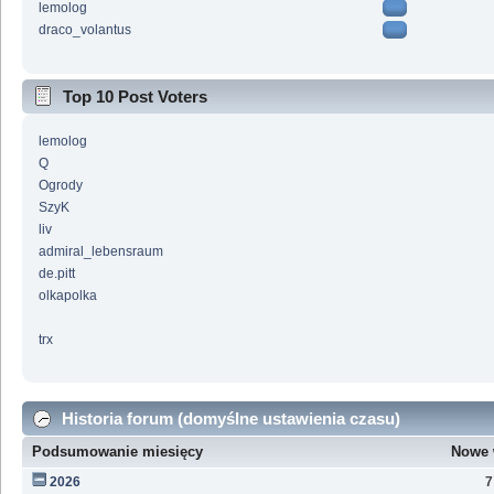
lemolog
draco_volantus
Top 10 Post Voters
lemolog
Q
Ogrody
SzyK
liv
admiral_lebensraum
de.pitt
olkapolka
trx
Historia forum (domyślne ustawienia czasu)
Podsumowanie miesięcy
Nowe 
2026
7