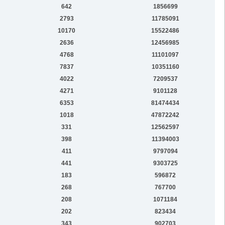
642
1856699
2793
11785091
10170
15522486
2636
12456985
4768
11101097
7837
10351160
4022
7209537
4271
9101128
6353
81474434
1018
47872242
331
12562597
398
11394003
411
9797094
441
9303725
183
596872
268
767700
208
1071184
202
823434
343
902703