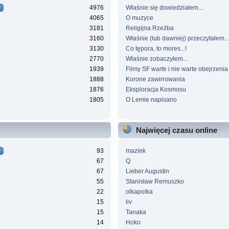
4976
Właśnie się dowiedziałem...
4065
O muzyce
3181
Religijna Rzeźba
3160
Właśnie (lub dawniej) przeczytałem...
3130
Co tępora, to mores...!
2770
Właśnie zobaczyłem...
1939
Filmy SF warte i nie warte obejrzenia
1888
Korone zawirrowania
1876
Eksploracja Kosmosu
1805
O Lemie napisano
Najwięcej czasu online
93
maziek
67
Q
67
Lieber Augustin
55
Stanisław Remuszko
22
olkapolka
15
liv
15
Tanaka
14
Hoko