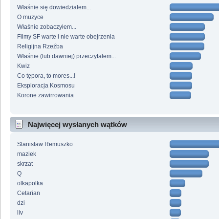
Właśnie się dowiedziałem...
O muzyce
Właśnie zobaczyłem...
Filmy SF warte i nie warte obejrzenia
Religijna Rzeźba
Właśnie (lub dawniej) przeczytałem...
Kwiz
Co tępora, to mores...!
Eksploracja Kosmosu
Korone zawirrowania
Najwięcej wysłanych wątków
Stanisław Remuszko
maziek
skrzat
Q
olkapolka
Cetarian
dzi
liv