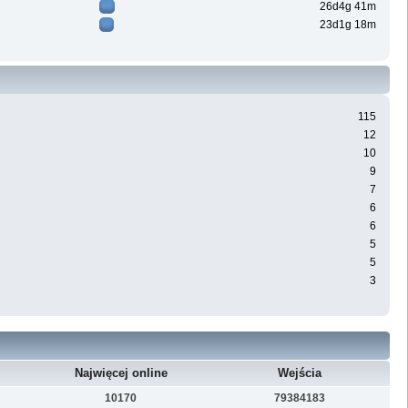
26d4g 41m
23d1g 18m
115
12
10
9
7
6
6
5
5
3
Najwięcej online
Wejścia
10170
79384183