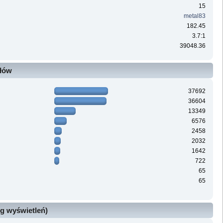
15
metal83
182.45
3.7:1
39048.36
ałów
37692
36604
13349
6576
2458
2032
1642
722
65
65
g wyświetleń)