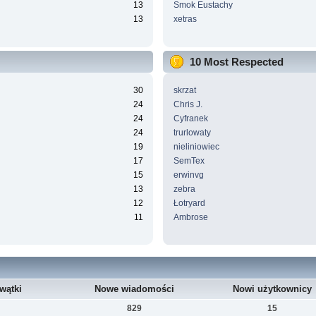
13
Smok Eustachy
13
xetras
10 Most Respected
30
skrzat
24
Chris J.
24
Cyfranek
24
trurlowaty
19
nieliniowiec
17
SemTex
15
erwinvg
13
zebra
12
Łotryard
11
Ambrose
wątki
Nowe wiadomości
Nowi użytkownicy
829
15