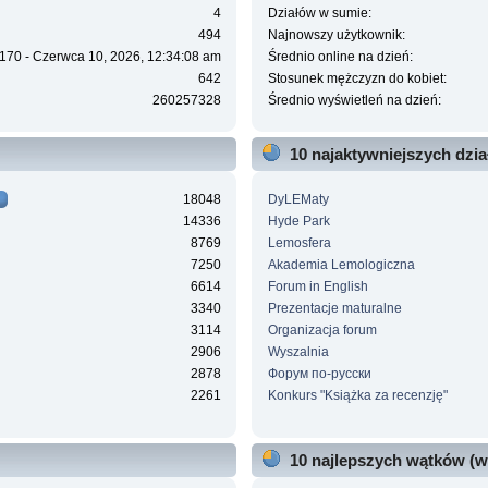
4
Działów w sumie:
494
Najnowszy użytkownik:
170 - Czerwca 10, 2026, 12:34:08 am
Średnio online na dzień:
642
Stosunek mężczyzn do kobiet:
260257328
Średnio wyświetleń na dzień:
10 najaktywniejszych dzi
18048
DyLEMaty
14336
Hyde Park
8769
Lemosfera
7250
Akademia Lemologiczna
6614
Forum in English
3340
Prezentacje maturalne
3114
Organizacja forum
2906
Wyszalnia
2878
Форум по-русски
2261
Konkurs "Książka za recenzję"
10 najlepszych wątków (w