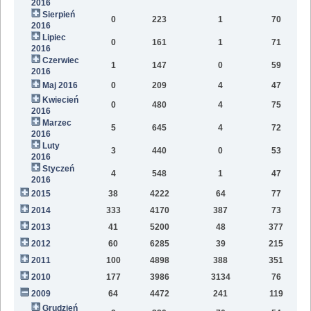
2016
Sierpień
0
223
1
70
2016
Lipiec
0
161
1
71
2016
Czerwiec
1
147
0
59
2016
Maj 2016
0
209
4
47
Kwiecień
0
480
4
75
2016
Marzec
5
645
4
72
2016
Luty
3
440
0
53
2016
Styczeń
4
548
1
47
2016
2015
38
4222
64
77
2014
333
4170
387
73
2013
41
5200
48
377
2012
60
6285
39
215
2011
100
4898
388
351
2010
177
3986
3134
76
2009
64
4472
241
119
Grudzień