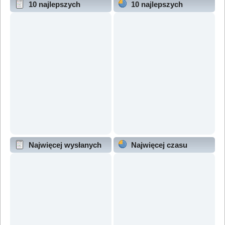
10 najlepszych
10 najlepszych
wątków (wg odpowiedzi)
wątków (wg wyświetleń)
Najwięcej wysłanych
Najwięcej czasu
wątków
online