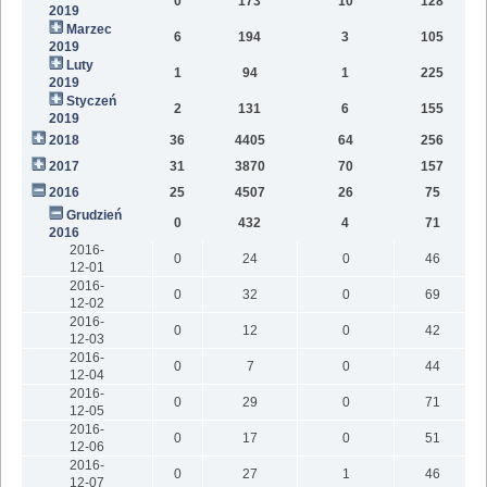
0
173
10
128
2019
Marzec
6
194
3
105
2019
Luty
1
94
1
225
2019
Styczeń
2
131
6
155
2019
2018
36
4405
64
256
2
2017
31
3870
70
157
2016
25
4507
26
75
Grudzień
0
432
4
71
2016
2016-
0
24
0
46
12-01
2016-
0
32
0
69
12-02
2016-
0
12
0
42
12-03
2016-
0
7
0
44
12-04
2016-
0
29
0
71
12-05
2016-
0
17
0
51
12-06
2016-
0
27
1
46
12-07