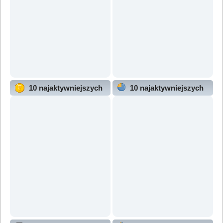
10 najaktywniejszych
10 najaktywniejszych
użytkowników
działów