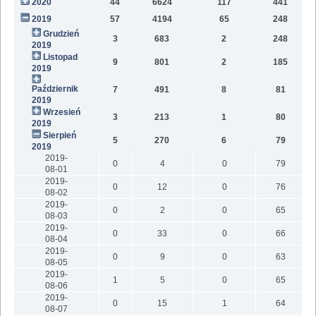
2020
44
6624
117
441
9
2019
57
4194
65
248
6
Grudzień
3
683
2
248
2019
Listopad
9
801
2
185
2019
Październik
7
491
8
81
2019
Wrzesień
3
213
1
80
2019
Sierpień
5
270
6
79
2019
2019-
0
4
0
79
08-01
2019-
0
12
0
76
08-02
2019-
0
2
0
65
08-03
2019-
0
33
0
66
08-04
2019-
0
9
0
63
08-05
2019-
1
5
0
65
08-06
2019-
0
15
1
64
08-07