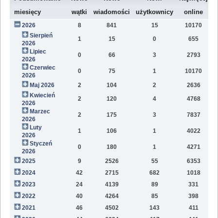
W
miesięcy
wątki
wiadomości
użytkownicy
online
2026
8
841
15
10170
8
Sierpień
1
15
0
655
2
2026
Lipiec
0
66
3
2793
1
2026
Czerwiec
0
75
1
10170
1
2026
Maj 2026
2
104
2
2636
1
Kwiecień
2
120
4
4768
1
2026
Marzec
2
175
3
7837
1
2026
Luty
1
106
1
4022
7
2026
Styczeń
0
180
1
4271
9
2026
2025
9
2526
55
6353
8
2024
42
2715
682
1018
4
2023
24
4139
89
331
1
2022
40
4264
85
398
1
2021
46
4502
143
411
9