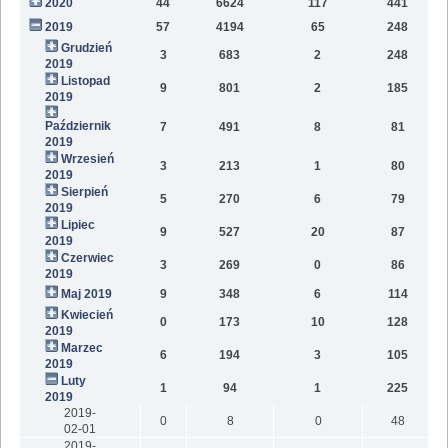
2020
44
6624
117
441
9
2019
57
4194
65
248
6
Grudzień
3
683
2
248
2019
Listopad
9
801
2
185
2019
Październik
7
491
8
81
2019
Wrzesień
3
213
1
80
2019
Sierpień
5
270
6
79
2019
Lipiec
9
527
20
87
2019
Czerwiec
3
269
0
86
2019
Maj 2019
9
348
6
114
Kwiecień
0
173
10
128
2019
Marzec
6
194
3
105
2019
Luty
1
94
1
225
2019
2019-
0
8
0
48
02-01
2019-