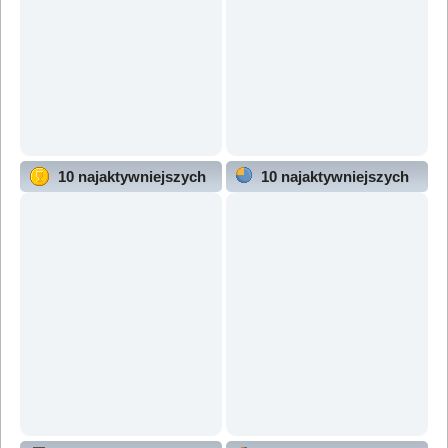
10 najaktywniejszych
10 najaktywniejszych
użytkowników
działów