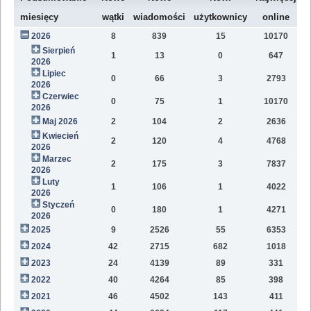
W
miesięcy
wątki
wiadomości
użytkownicy
online
2026
8
839
15
10170
7
Sierpień
1
13
0
647
2
2026
Lipiec
0
66
3
2793
1
2026
Czerwiec
0
75
1
10170
1
2026
Maj 2026
2
104
2
2636
1
Kwiecień
2
120
4
4768
1
2026
Marzec
2
175
3
7837
1
2026
Luty
1
106
1
4022
7
2026
Styczeń
0
180
1
4271
9
2026
2025
9
2526
55
6353
8
2024
42
2715
682
1018
4
2023
24
4139
89
331
1
2022
40
4264
85
398
1
2021
46
4502
143
411
9