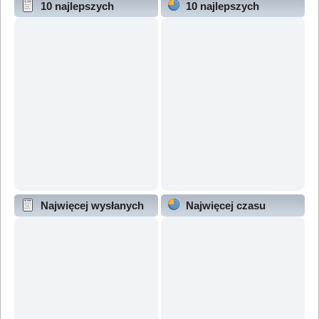
10 najlepszych
10 najlepszych
wątków (wg odpowiedzi)
wątków (wg wyświetleń)
Najwięcej wysłanych
Najwięcej czasu
wątków
online