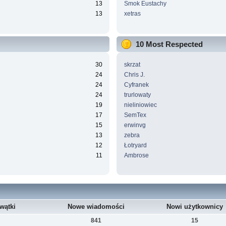
13
Smok Eustachy
13
xetras
10 Most Respected
30
skrzat
24
Chris J.
24
Cyfranek
24
trurlowaty
19
nieliniowiec
17
SemTex
15
erwinvg
13
zebra
12
Łotryard
11
Ambrose
wątki
Nowe wiadomości
Nowi użytkownicy
841
15