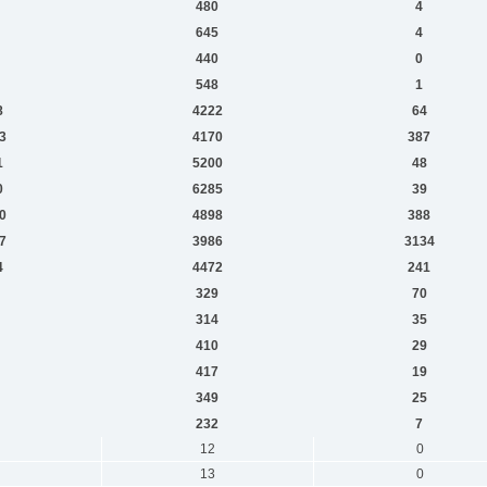
480
4
645
4
440
0
548
1
8
4222
64
3
4170
387
1
5200
48
0
6285
39
0
4898
388
7
3986
3134
4
4472
241
329
70
314
35
410
29
417
19
349
25
232
7
12
0
13
0