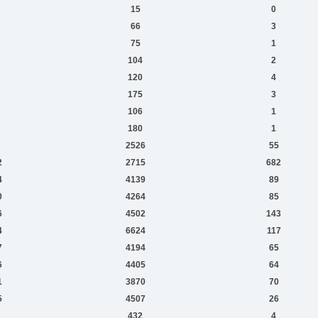
15
0
66
3
75
1
104
2
120
4
175
3
106
1
180
1
2526
55
2
2715
682
4
4139
89
0
4264
85
6
4502
143
4
6624
117
7
4194
65
6
4405
64
1
3870
70
5
4507
26
432
4