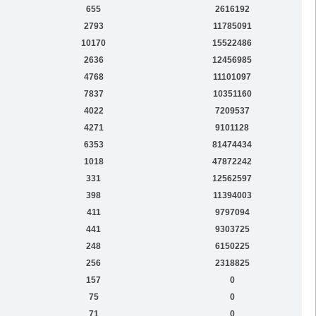
655
2616192
2793
11785091
10170
15522486
2636
12456985
4768
11101097
7837
10351160
4022
7209537
4271
9101128
6353
81474434
1018
47872242
331
12562597
398
11394003
411
9797094
441
9303725
248
6150225
256
2318825
157
0
75
0
71
0