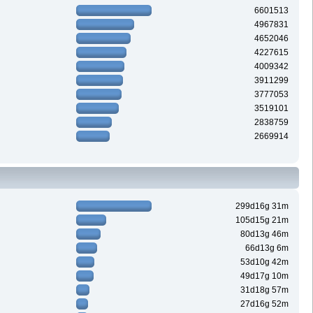
6601513
4967831
4652046
4227615
4009342
3911299
3777053
3519101
2838759
2669914
299d16g 31m
105d15g 21m
80d13g 46m
66d13g 6m
53d10g 42m
49d17g 10m
31d18g 57m
27d16g 52m