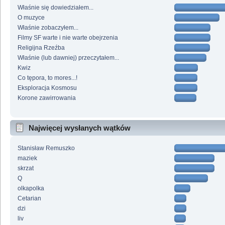
Właśnie się dowiedziałem...
O muzyce
Właśnie zobaczyłem...
Filmy SF warte i nie warte obejrzenia
Religijna Rzeźba
Właśnie (lub dawniej) przeczytałem...
Kwiz
Co tępora, to mores...!
Eksploracja Kosmosu
Korone zawirrowania
Najwięcej wysłanych wątków
Stanisław Remuszko
maziek
skrzat
Q
olkapolka
Cetarian
dzi
liv