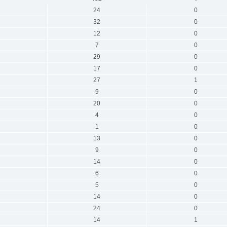
24
0
32
0
12
0
7
0
29
0
17
0
27
1
9
0
20
0
4
0
1
0
13
0
9
0
14
0
6
0
5
0
14
0
24
0
14
1