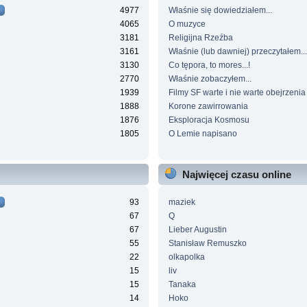
4977
Właśnie się dowiedziałem...
4065
O muzyce
3181
Religijna Rzeźba
3161
Właśnie (lub dawniej) przeczytałem...
3130
Co tępora, to mores...!
2770
Właśnie zobaczyłem...
1939
Filmy SF warte i nie warte obejrzenia
1888
Korone zawirrowania
1876
Eksploracja Kosmosu
1805
O Lemie napisano
Najwięcej czasu online
93
maziek
67
Q
67
Lieber Augustin
55
Stanisław Remuszko
22
olkapolka
15
liv
15
Tanaka
14
Hoko