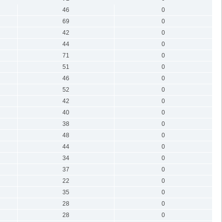
46
0
69
0
42
0
44
0
71
0
51
0
46
0
52
0
42
0
40
0
38
0
48
0
44
0
34
0
37
0
22
0
35
0
28
0
28
0