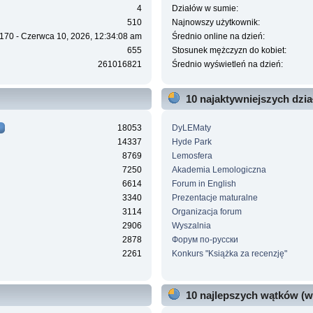
4
Działów w sumie:
510
Najnowszy użytkownik:
170 - Czerwca 10, 2026, 12:34:08 am
Średnio online na dzień:
655
Stosunek mężczyzn do kobiet:
261016821
Średnio wyświetleń na dzień:
10 najaktywniejszych dzi
18053
DyLEMaty
14337
Hyde Park
8769
Lemosfera
7250
Akademia Lemologiczna
6614
Forum in English
3340
Prezentacje maturalne
3114
Organizacja forum
2906
Wyszalnia
2878
Форум по-русски
2261
Konkurs "Książka za recenzję"
10 najlepszych wątków (w