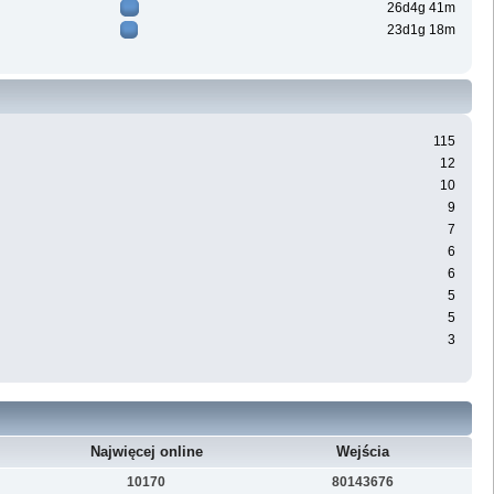
26d4g 41m
23d1g 18m
115
12
10
9
7
6
6
5
5
3
Najwięcej online
Wejścia
10170
80143676