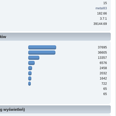
15
metal83
182.66
3.7:1
39144.69
ałów
37695
36605
13357
6576
2458
2032
1642
722
65
65
g wyświetleń)