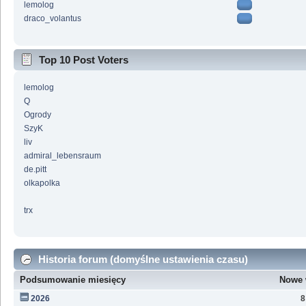
lemolog
draco_volantus
Top 10 Post Voters
lemolog
Q
Ogrody
SzyK
liv
admiral_lebensraum
de.pitt
olkapolka
trx
Historia forum (domyślne ustawienia czasu)
Podsumowanie miesięcy
Nowe 
2026
8