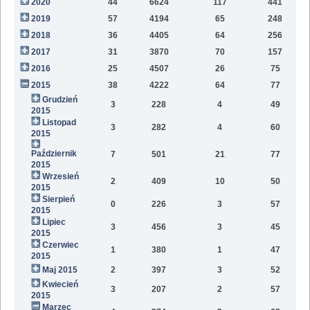
2020
44
6624
117
441
9
2019
57
4194
65
248
6
2018
36
4405
64
256
2
2017
31
3870
70
157
2016
25
4507
26
75
2015
38
4222
64
77
Grudzień
3
228
4
49
2015
Listopad
3
282
4
60
2015
Październik
7
501
21
77
2015
Wrzesień
2
409
10
50
2015
Sierpień
0
226
3
57
2015
Lipiec
3
456
3
45
2015
Czerwiec
1
380
1
47
2015
Maj 2015
2
397
3
52
Kwiecień
3
207
2
57
2015
Marzec