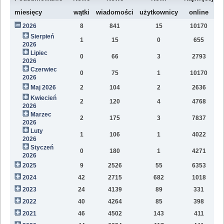
W
miesięcy
wątki
wiadomości
użytkownicy
online
2026
8
841
15
10170
8
Sierpień
1
15
0
655
2
2026
Lipiec
0
66
3
2793
1
2026
Czerwiec
0
75
1
10170
1
2026
Maj 2026
2
104
2
2636
1
Kwiecień
2
120
4
4768
1
2026
Marzec
2
175
3
7837
1
2026
Luty
1
106
1
4022
7
2026
Styczeń
0
180
1
4271
9
2026
2025
9
2526
55
6353
8
2024
42
2715
682
1018
4
2023
24
4139
89
331
1
2022
40
4264
85
398
1
2021
46
4502
143
411
9