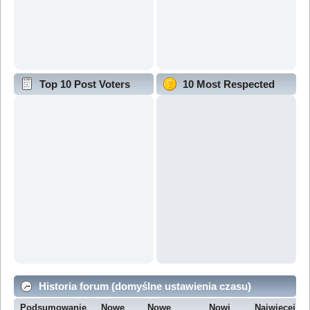
Top 10 Post Voters
10 Most Respected
Historia forum (domyślne ustawienia czasu)
Podsumowanie
Nowe
Nowe
Nowi
Najwięcej