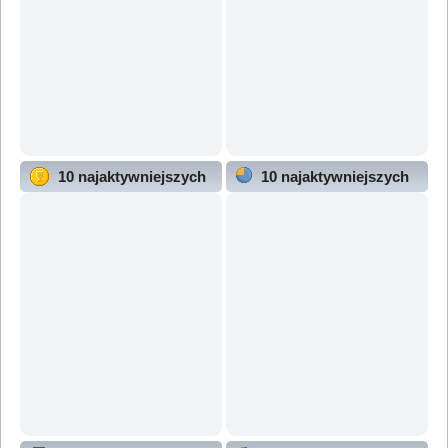
10 najaktywniejszych
10 najaktywniejszych
użytkowników
działów