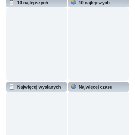
10 najlepszych
10 najlepszych
wątków (wg odpowiedzi)
wątków (wg wyświetleń)
Najwięcej wysłanych
Najwięcej czasu
wątków
online