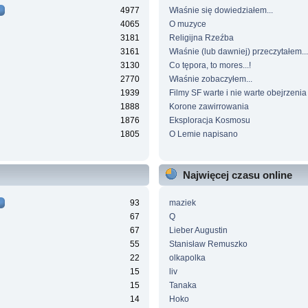
4977
Właśnie się dowiedziałem...
4065
O muzyce
3181
Religijna Rzeźba
3161
Właśnie (lub dawniej) przeczytałem...
3130
Co tępora, to mores...!
2770
Właśnie zobaczyłem...
1939
Filmy SF warte i nie warte obejrzenia
1888
Korone zawirrowania
1876
Eksploracja Kosmosu
1805
O Lemie napisano
Najwięcej czasu online
93
maziek
67
Q
67
Lieber Augustin
55
Stanisław Remuszko
22
olkapolka
15
liv
15
Tanaka
14
Hoko