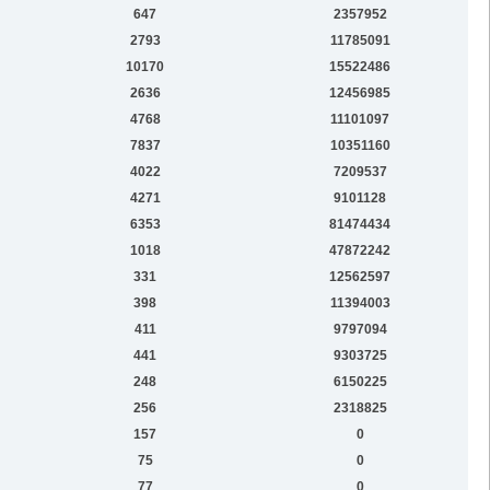
647
2357952
2793
11785091
10170
15522486
2636
12456985
4768
11101097
7837
10351160
4022
7209537
4271
9101128
6353
81474434
1018
47872242
331
12562597
398
11394003
411
9797094
441
9303725
248
6150225
256
2318825
157
0
75
0
77
0