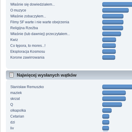
Właśnie się dowiedziałem...
O muzyce
Właśnie zobaczyłem...
Filmy SF warte i nie warte obejrzenia
Religijna Rzeźba
Właśnie (lub dawniej) przeczytałem...
Kwiz
Co tępora, to mores...!
Eksploracja Kosmosu
Korone zawirrowania
Najwięcej wysłanych wątków
Stanisław Remuszko
maziek
skrzat
Q
olkapolka
Cetarian
dzi
liv