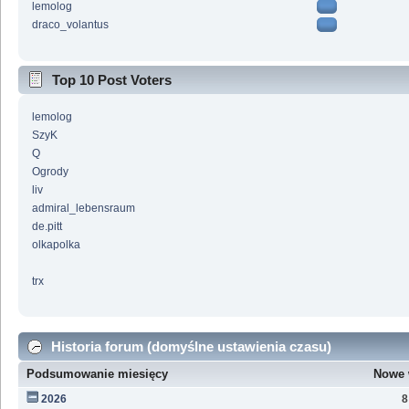
lemolog
draco_volantus
Top 10 Post Voters
lemolog
SzyK
Q
Ogrody
liv
admiral_lebensraum
de.pitt
olkapolka
trx
Historia forum (domyślne ustawienia czasu)
Podsumowanie miesięcy
Nowe 
2026
8