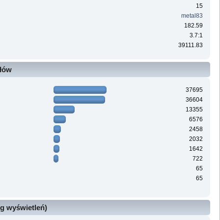
15
metal83
182.59
3.7:1
39111.83
ałów
37695
36604
13355
6576
2458
2032
1642
722
65
65
g wyświetleń)