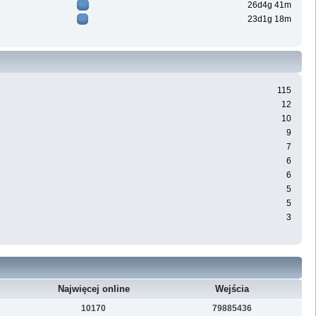
26d4g 41m
23d1g 18m
115
12
10
9
7
6
6
5
5
3
Najwięcej online
Wejścia
10170
79885436