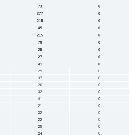
73
0
377
0
215
0
45
0
215
0
78
0
25
0
27
0
41
0
29
0
37
0
20
0
32
0
41
0
21
0
32
0
22
0
28
0
24
0