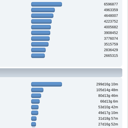
6596877
4963359
4648007
4223752
4005682
3908452
3776074
3515759
2836429
2665315
299d16g 10m
105d14g 48m
80d13g 46m
66d13g 6m
53d10g 42m
49d17g 10m
31d18g 57m
27d16g 52m