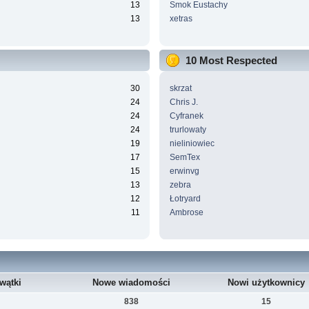
13
Smok Eustachy
13
xetras
10 Most Respected
30
skrzat
24
Chris J.
24
Cyfranek
24
trurlowaty
19
nieliniowiec
17
SemTex
15
erwinvg
13
zebra
12
Łotryard
11
Ambrose
wątki
Nowe wiadomości
Nowi użytkownicy
838
15