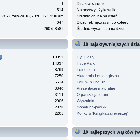
4
Działów w sumie:
514
Najnowszy użytkownik:
170 - Czerwca 10, 2026, 12:34:08 am
Średnio online na dzień:
647
Stosunek mężczyzn do kobiet:
260758581
Średnio wyświetleń na dzień:
10 najaktywniejszych dzi
18052
DyLEMaty
14337
Hyde Park
8769
Lemosfera
7250
Akademia Lemologiczna
6614
Forum in English
3340
Prezentacje maturalne
3114
Organizacja forum
2906
Wyszalnia
2878
Форум по-русски
2261
Konkurs "Książka za recenzję"
10 najlepszych wątków (w