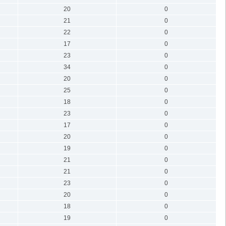
20
0
21
0
22
0
17
0
23
0
34
0
20
0
25
0
18
0
23
0
17
0
20
0
19
0
21
0
21
0
23
0
20
0
18
0
19
0