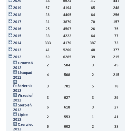
2020
44
6624
117
441
9
2019
57
4194
65
248
6
2018
36
4405
64
256
2
2017
31
3870
70
157
2016
25
4507
26
75
2015
38
4222
64
77
2014
333
4170
387
73
2013
41
5200
48
377
2012
60
6285
39
215
Grudzień
2
504
3
45
2012
Listopad
4
508
2
215
2012
Październik
3
701
5
78
2012
Wrzesień
3
627
3
25
2012
Sierpień
6
618
3
27
2012
Lipiec
2
553
1
41
2012
Czerwiec
6
602
2
38
2012