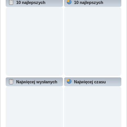
10 najlepszych
10 najlepszych
wątków (wg odpowiedzi)
wątków (wg wyświetleń)
Najwięcej wysłanych
Najwięcej czasu
wątków
online