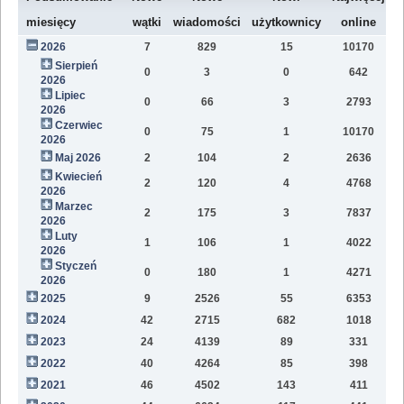
W
miesięcy
wątki
wiadomości
użytkownicy
online
2026
7
829
15
10170
7
Sierpień
0
3
0
642
1
2026
Lipiec
0
66
3
2793
1
2026
Czerwiec
0
75
1
10170
1
2026
Maj 2026
2
104
2
2636
1
Kwiecień
2
120
4
4768
1
2026
Marzec
2
175
3
7837
1
2026
Luty
1
106
1
4022
7
2026
Styczeń
0
180
1
4271
9
2026
2025
9
2526
55
6353
8
2024
42
2715
682
1018
4
2023
24
4139
89
331
1
2022
40
4264
85
398
1
2021
46
4502
143
411
9