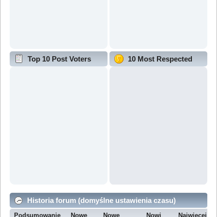
Top 10 Post Voters
10 Most Respected
Historia forum (domyślne ustawienia czasu)
Podsumowanie
Nowe
Nowe
Nowi
Najwięcej