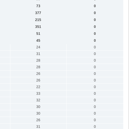
73
0
377
0
215
0
351
0
51
0
45
0
24
0
31
0
28
0
28
0
26
0
26
0
22
0
33
0
32
0
30
0
30
0
26
0
31
0