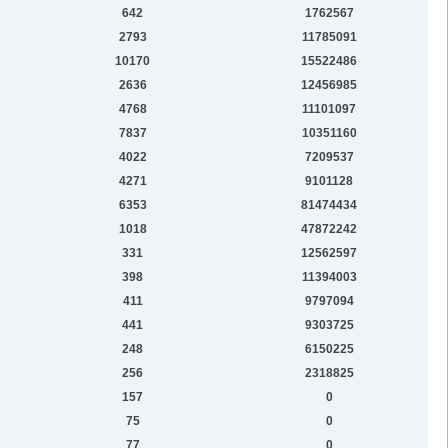
642
1762567
2793
11785091
10170
15522486
2636
12456985
4768
11101097
7837
10351160
4022
7209537
4271
9101128
6353
81474434
1018
47872242
331
12562597
398
11394003
411
9797094
441
9303725
248
6150225
256
2318825
157
0
75
0
77
0