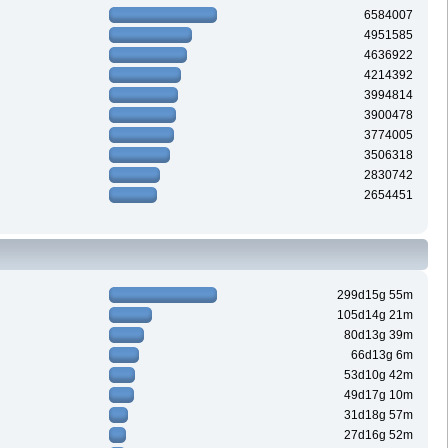
6584007
4951585
4636922
4214392
3994814
3900478
3774005
3506318
2830742
2654451
299d15g 55m
105d14g 21m
80d13g 39m
66d13g 6m
53d10g 42m
49d17g 10m
31d18g 57m
27d16g 52m