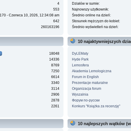
4
Działów w sumie:
553
Najnowszy użytkownik:
170 - Czerwca 10, 2026, 12:34:08 am
Średnio online na dzień:
642
Stosunek mężczyzn do kobiet:
260163196
Średnio wyświetleń na dzień:
10 najaktywniejszych dzi
18048
DyLEMaty
14336
Hyde Park
8769
Lemosfera
7250
Akademia Lemologiczna
6614
Forum in English
3340
Prezentacje maturalne
3114
Organizacja forum
2906
Wyszalnia
2878
Форум по-русски
2261
Konkurs "Książka za recenzję"
10 najlepszych wątków (w