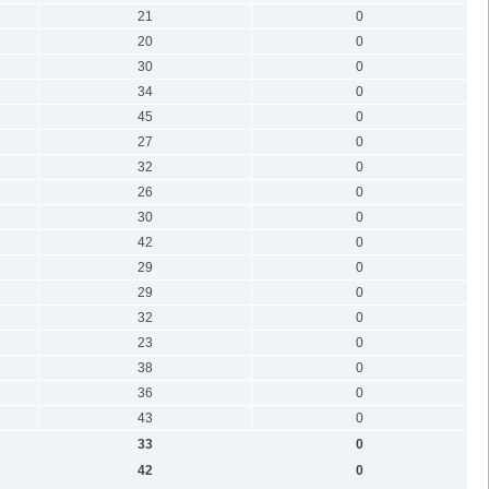
21
0
20
0
30
0
34
0
45
0
27
0
32
0
26
0
30
0
42
0
29
0
29
0
32
0
23
0
38
0
36
0
43
0
33
0
42
0