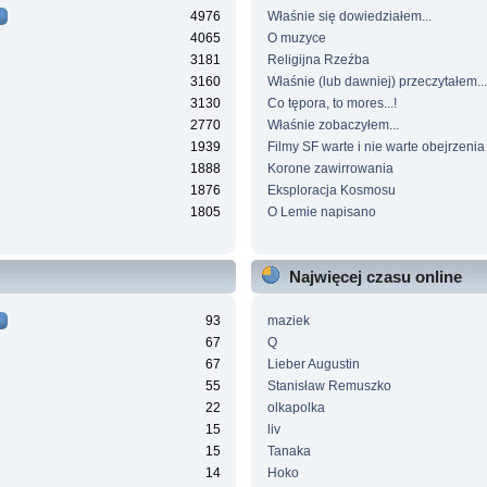
4976
Właśnie się dowiedziałem...
4065
O muzyce
3181
Religijna Rzeźba
3160
Właśnie (lub dawniej) przeczytałem...
3130
Co tępora, to mores...!
2770
Właśnie zobaczyłem...
1939
Filmy SF warte i nie warte obejrzenia
1888
Korone zawirrowania
1876
Eksploracja Kosmosu
1805
O Lemie napisano
Najwięcej czasu online
93
maziek
67
Q
67
Lieber Augustin
55
Stanisław Remuszko
22
olkapolka
15
liv
15
Tanaka
14
Hoko