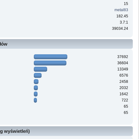
15
metal83
182.45
3.7:1
39034.24
ałów
37692
36604
13349
6576
2458
2032
1642
722
65
65
g wyświetleń)