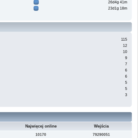
26d4g 41m
23d1g 18m
115
12
10
9
7
6
6
5
5
3
Najwięcej online
Wejścia
10170
79290051