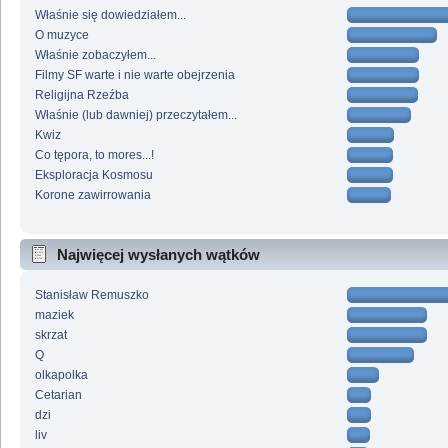
Właśnie się dowiedziałem...
O muzyce
Właśnie zobaczyłem...
Filmy SF warte i nie warte obejrzenia
Religijna Rzeźba
Właśnie (lub dawniej) przeczytałem...
Kwiz
Co tępora, to mores...!
Eksploracja Kosmosu
Korone zawirrowania
Najwięcej wysłanych wątków
Stanisław Remuszko
maziek
skrzat
Q
olkapolka
Cetarian
dzi
liv