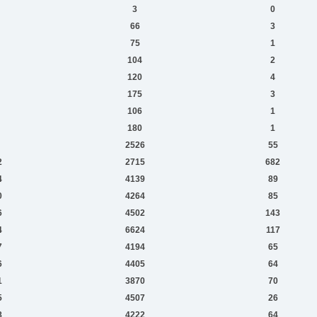
3
0
66
3
75
1
104
2
120
4
175
3
106
1
180
1
2526
55
2
2715
682
4
4139
89
0
4264
85
6
4502
143
4
6624
117
7
4194
65
6
4405
64
1
3870
70
5
4507
26
8
4222
64