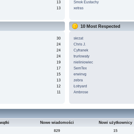
13
Smok Eustachy
13
xetras
10 Most Respected
30
skrzat
24
Chris J.
24
Cyfranek
24
trurlowaty
19
nieliniowiec
17
SemTex
15
erwinvg
13
zebra
12
Łotryard
11
Ambrose
wątki
Nowe wiadomości
Nowi użytkownicy
829
15