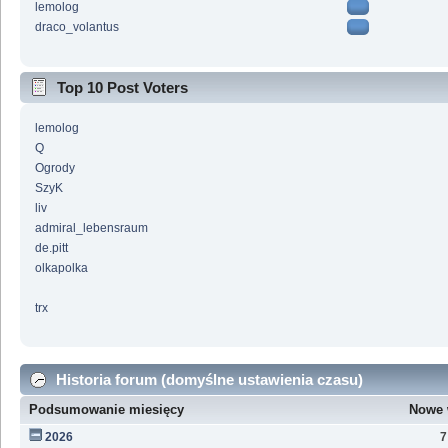
lemolog
draco_volantus
Top 10 Post Voters
lemolog
Q
Ogrody
SzyK
liv
admiral_lebensraum
de.pitt
olkapolka
trx
Historia forum (domyślne ustawienia czasu)
Podsumowanie miesięcy
Nowe 
2026
7