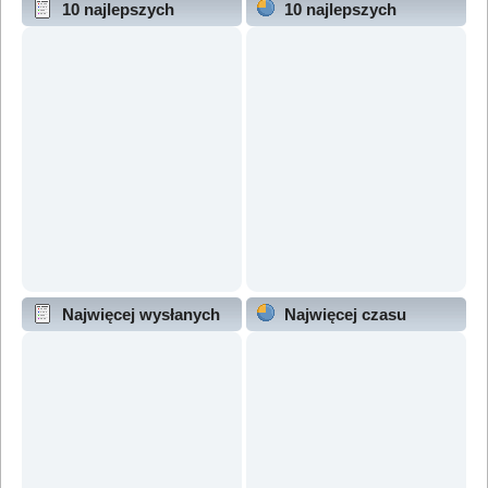
10 najlepszych
10 najlepszych
wątków (wg odpowiedzi)
wątków (wg wyświetleń)
Najwięcej wysłanych
Najwięcej czasu
wątków
online