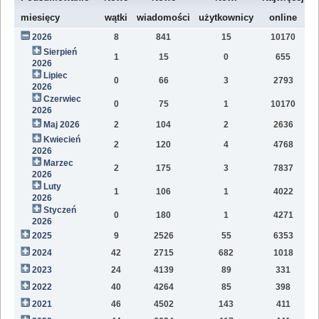
W
miesięcy
wątki
wiadomości
użytkownicy
online
2026
8
841
15
10170
8
Sierpień
1
15
0
655
2
2026
Lipiec
0
66
3
2793
1
2026
Czerwiec
0
75
1
10170
1
2026
Maj 2026
2
104
2
2636
1
Kwiecień
2
120
4
4768
1
2026
Marzec
2
175
3
7837
1
2026
Luty
1
106
1
4022
7
2026
Styczeń
0
180
1
4271
9
2026
2025
9
2526
55
6353
8
2024
42
2715
682
1018
4
2023
24
4139
89
331
1
2022
40
4264
85
398
1
2021
46
4502
143
411
9