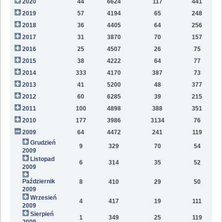
2020
44
6624
117
441
9
2019
57
4194
65
248
6
2018
36
4405
64
256
2
2017
31
3870
70
157
2016
25
4507
26
75
2015
38
4222
64
77
2014
333
4170
387
73
2013
41
5200
48
377
2012
60
6285
39
215
2011
100
4898
388
351
2010
177
3986
3134
76
2009
64
4472
241
119
Grudzień
9
329
70
54
2009
Listopad
6
314
35
52
2009
Październik
8
410
29
50
2009
Wrzesień
4
417
19
111
2009
Sierpień
1
349
25
119
2009