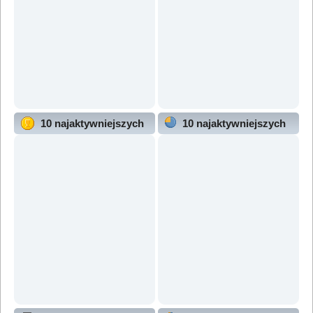
10 najaktywniejszych
10 najaktywniejszych
użytkowników
działów