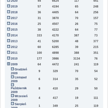
2020
44
6624
117
441
9
2019
57
4194
65
248
6
2018
36
4405
64
256
2
2017
31
3870
70
157
2016
25
4507
26
75
2015
38
4222
64
77
2014
333
4170
387
73
2013
41
5200
48
377
2012
60
6285
39
215
2011
100
4898
388
351
2010
177
3986
3134
76
2009
64
4472
241
119
Grudzień
9
329
70
54
2009
Listopad
6
314
35
52
2009
Październik
8
410
29
50
2009
Wrzesień
4
417
19
111
2009
Sierpień
1
349
25
119
2009