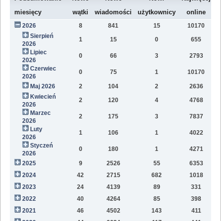
W
miesięcy
wątki
wiadomości
użytkownicy
online
2026
8
841
15
10170
8
Sierpień
1
15
0
655
2
2026
Lipiec
0
66
3
2793
1
2026
Czerwiec
0
75
1
10170
1
2026
Maj 2026
2
104
2
2636
1
Kwiecień
2
120
4
4768
1
2026
Marzec
2
175
3
7837
1
2026
Luty
1
106
1
4022
7
2026
Styczeń
0
180
1
4271
9
2026
2025
9
2526
55
6353
8
2024
42
2715
682
1018
4
2023
24
4139
89
331
1
2022
40
4264
85
398
1
2021
46
4502
143
411
9