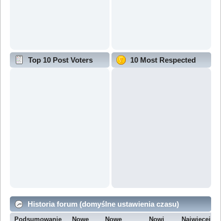
Top 10 Post Voters
10 Most Respected
Historia forum (domyślne ustawienia czasu)
Podsumowanie
Nowe
Nowe
Nowi
Najwięcej