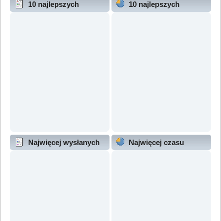
10 najlepszych
10 najlepszych
wątków (wg odpowiedzi)
wątków (wg wyświetleń)
Najwięcej wysłanych
Najwięcej czasu
wątków
online