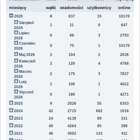
W
miesięcy
wątki
wiadomości
użytkownicy
online
2026
8
837
15
10170
7
Sierpień
1
11
0
647
2
2026
Lipiec
0
66
3
2793
1
2026
Czerwiec
0
75
1
10170
1
2026
Maj 2026
2
104
2
2636
1
Kwiecień
2
120
4
4768
1
2026
Marzec
2
175
3
7837
1
2026
Luty
1
106
1
4022
7
2026
Styczeń
0
180
1
4271
9
2026
2025
9
2526
55
6353
8
2024
42
2715
682
1018
4
2023
24
4139
89
331
1
2022
40
4264
85
398
1
2021
46
4502
143
411
9