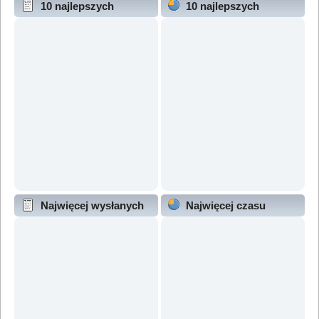
10 najlepszych
10 najlepszych
wątków (wg odpowiedzi)
wątków (wg wyświetleń)
Najwięcej wysłanych
Najwięcej czasu
wątków
online