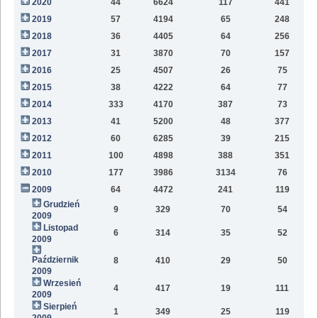
2020
44
6624
117
441
9
2019
57
4194
65
248
6
2018
36
4405
64
256
2
2017
31
3870
70
157
2016
25
4507
26
75
2015
38
4222
64
77
2014
333
4170
387
73
2013
41
5200
48
377
2012
60
6285
39
215
2011
100
4898
388
351
2010
177
3986
3134
76
2009
64
4472
241
119
Grudzień
9
329
70
54
2009
Listopad
6
314
35
52
2009
Październik
8
410
29
50
2009
Wrzesień
4
417
19
111
2009
Sierpień
1
349
25
119
2009