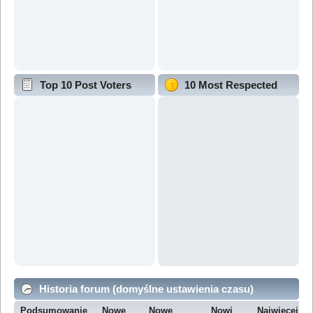
Top 10 Post Voters
10 Most Respected
Historia forum (domyślne ustawienia czasu)
Podsumowanie
Nowe
Nowe
Nowi
Najwięcej