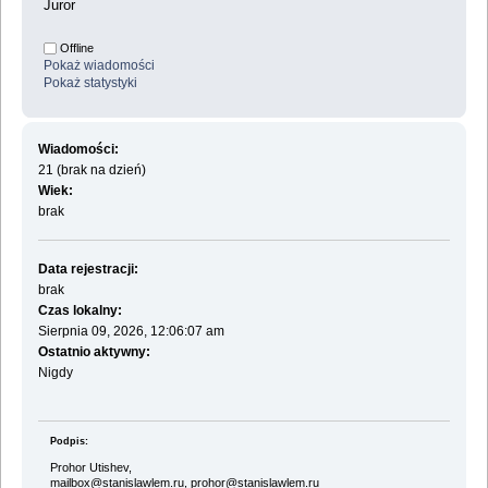
Juror
Offline
Pokaż wiadomości
Pokaż statystyki
Wiadomości:
21 (brak na dzień)
Wiek:
brak
Data rejestracji:
brak
Czas lokalny:
Sierpnia 09, 2026, 12:06:07 am
Ostatnio aktywny:
Nigdy
Podpis:
Prohor Utishev,
mailbox@stanislawlem.ru, prohor@stanislawlem.ru