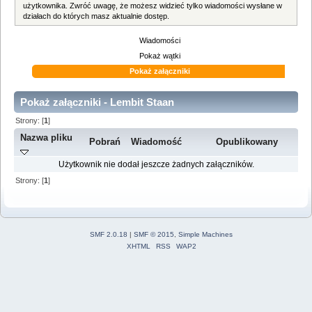
użytkownika. Zwróć uwagę, że możesz widzieć tylko wiadomości wysłane w
działach do których masz aktualnie dostęp.
Wiadomości
Pokaż wątki
Pokaż załączniki
Pokaż załączniki - Lembit Staan
Strony: [
1
]
Nazwa pliku
Pobrań
Wiadomość
Opublikowany
Użytkownik nie dodał jeszcze żadnych załączników.
Strony: [
1
]
SMF 2.0.18
|
SMF © 2015
,
Simple Machines
XHTML
RSS
WAP2