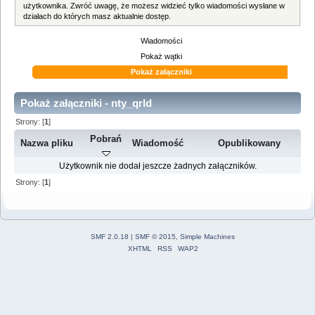
użytkownika. Zwróć uwagę, że możesz widzieć tylko wiadomości wysłane w
działach do których masz aktualnie dostęp.
Wiadomości
Pokaż wątki
Pokaż załączniki
Pokaż załączniki - nty_qrld
Strony: [
1
]
Pobrań
Nazwa pliku
Wiadomość
Opublikowany
Użytkownik nie dodał jeszcze żadnych załączników.
Strony: [
1
]
SMF 2.0.18
|
SMF © 2015
,
Simple Machines
XHTML
RSS
WAP2