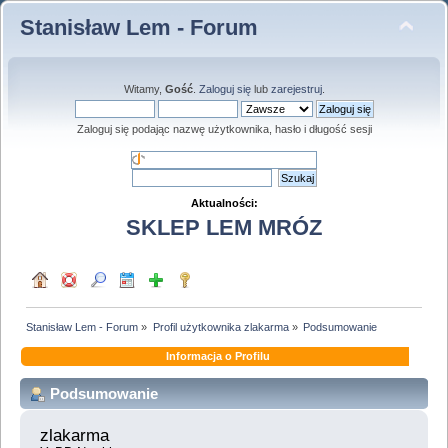
Stanisław Lem - Forum
Witamy,
Gość
.
Zaloguj się
lub
zarejestruj
.
Zaloguj się podając nazwę użytkownika, hasło i długość sesji
Aktualności:
SKLEP LEM MRÓZ
Stanisław Lem - Forum
»
Profil użytkownika zlakarma
»
Podsumowanie
Informacja o Profilu
Podsumowanie
zlakarma 