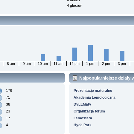
0 ankiet
4 głosów
8 am
9 am
10 am
11 am
12 pm
1 pm
2 pm
3 pm
Najpopularniejsze działy
179
Prezentacje maturalne
71
Akademia Lemologiczna
38
DyLEMaty
23
Organizacja forum
17
Lemosfera
4
Hyde Park