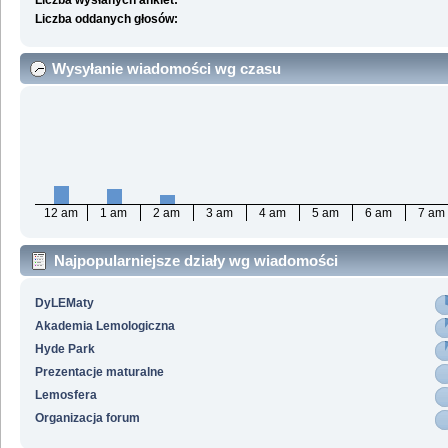
Liczba wysłanych ankiet:
Liczba oddanych głosów:
Wysyłanie wiadomości wg czasu
12 am
1 am
2 am
3 am
4 am
5 am
6 am
7 am
Najpopularniejsze działy wg wiadomości
DyLEMaty
Akademia Lemologiczna
Hyde Park
Prezentacje maturalne
Lemosfera
Organizacja forum