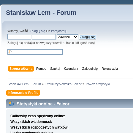
Stanisław Lem - Forum
Witamy,
Gość
.
Zaloguj się
lub
zarejestruj
.
Zaloguj się podając nazwę użytkownika, hasło i długość sesji
Strona główna
Pomoc
Szukaj
Kalendarz
Zaloguj się
Rejestracja
Stanisław Lem - Forum
»
Profil użytkownika Falcor
»
Pokaż statystyki
Informacja o Profilu
Statystyki ogólne - Falcor
Całkowity czas spędzony online:
Wszystkich wiadomości:
Wszystkich rozpoczętych wątków: