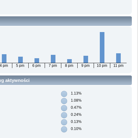
4 pm
5 pm
6 pm
7 pm
8 pm
9 pm
10 pm
11 pm
 wg aktywności
1.13%
1.08%
0.47%
0.24%
0.13%
0.10%