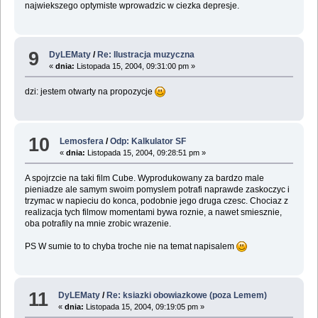
najwiekszego optymiste wprowadzic w ciezka depresje.
9
DyLEMaty
/
Re: Ilustracja muzyczna
«
dnia:
Listopada 15, 2004, 09:31:00 pm »
dzi: jestem otwarty na propozycje
10
Lemosfera
/
Odp: Kalkulator SF
«
dnia:
Listopada 15, 2004, 09:28:51 pm »
A spojrzcie na taki film Cube. Wyprodukowany za bardzo male
pieniadze ale samym swoim pomyslem potrafi naprawde zaskoczyc i
trzymac w napieciu do konca, podobnie jego druga czesc. Chociaz z
realizacja tych filmow momentami bywa roznie, a nawet smiesznie,
oba potrafily na mnie zrobic wrazenie.
PS W sumie to to chyba troche nie na temat napisalem
11
DyLEMaty
/
Re: ksiazki obowiazkowe (poza Lemem)
«
dnia:
Listopada 15, 2004, 09:19:05 pm »