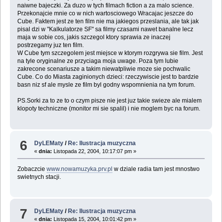
naiwne bajeczki. Za duzo w tych filmach fiction a za malo science.
Przekonajcie mnie co w nich wartosciowego Wracajac jeszcze do
Cube. Faktem jest ze ten film nie ma jakiegos przeslania, ale tak jak
pisal dzi w "Kalkulatorze SF" sa filmy czasami nawet banalne lecz
maja w sobie cos, jakis szczegol ktory sprawia ze inaczej
postrzegamy juz ten film.
W Cube tym szczegolem jest miejsce w ktorym rozgrywa sie film. Jest
na tyle oryginalne ze przyciaga moja uwage. Poza tym lubie
zakrecone scenariusze a takim niewatpliwie moze sie pochwalic
Cube. Co do Miasta zaginionych dzieci: rzeczywiscie jest to bardzie
basn niz sf ale mysle ze film byl godny wspomnienia na tym forum.
PS.Sorki za to ze to o czym pisze nie jest juz takie swieze ale mialem
klopoty techniczne (monitor mi sie spalil) i nie moglem byc na forum.
6
DyLEMaty
/
Re: Ilustracja muzyczna
«
dnia:
Listopada 22, 2004, 10:17:07 pm »
Zobaczcie
www.nowamuzyka.prv.pl
w dziale radia tam jest mnostwo
swietnych stacji.
7
DyLEMaty
/
Re: Ilustracja muzyczna
«
dnia:
Listopada 15, 2004, 10:01:42 pm »