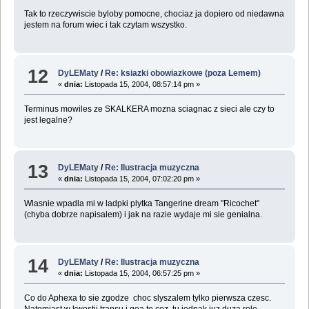
Tak to rzeczywiscie byloby pomocne, chociaz ja dopiero od niedawna
jestem na forum wiec i tak czytam wszystko.
12
DyLEMaty
/
Re: ksiazki obowiazkowe (poza Lemem)
«
dnia:
Listopada 15, 2004, 08:57:14 pm »
Terminus mowiles ze SKALKERA mozna sciagnac z sieci ale czy to
jest legalne?
13
DyLEMaty
/
Re: Ilustracja muzyczna
«
dnia:
Listopada 15, 2004, 07:02:20 pm »
Wlasnie wpadla mi w ladpki plytka Tangerine dream "Ricochet"
(chyba dobrze napisalem) i jak na razie wydaje mi sie genialna.
14
DyLEMaty
/
Re: Ilustracja muzyczna
«
dnia:
Listopada 15, 2004, 06:57:25 pm »
Co do Aphexa to sie zgodze choc slyszalem tylko pierwsza czesc.