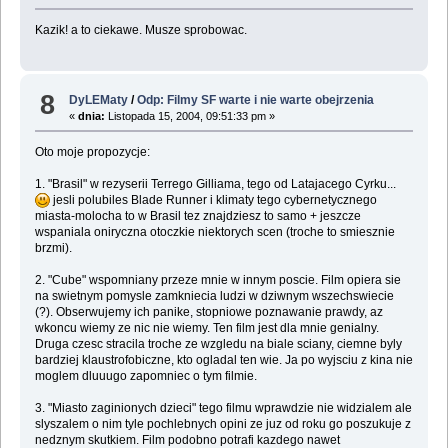
Kazik! a to ciekawe. Musze sprobowac.
8
DyLEMaty
/
Odp: Filmy SF warte i nie warte obejrzenia
«
dnia:
Listopada 15, 2004, 09:51:33 pm »
Oto moje propozycje:
1. "Brasil" w rezyserii Terrego Gilliama, tego od Latajacego Cyrku...
jesli polubiles Blade Runner i klimaty tego cybernetycznego
miasta-molocha to w Brasil tez znajdziesz to samo + jeszcze
wspaniala oniryczna otoczkie niektorych scen (troche to smiesznie
brzmi).
2. "Cube" wspomniany przeze mnie w innym poscie. Film opiera sie
na swietnym pomysle zamkniecia ludzi w dziwnym wszechswiecie
(?). Obserwujemy ich panike, stopniowe poznawanie prawdy, az
wkoncu wiemy ze nic nie wiemy. Ten film jest dla mnie genialny.
Druga czesc stracila troche ze wzgledu na biale sciany, ciemne byly
bardziej klaustrofobiczne, kto ogladal ten wie. Ja po wyjsciu z kina nie
moglem dluuugo zapomniec o tym filmie.
3. "Miasto zaginionych dzieci" tego filmu wprawdzie nie widzialem ale
slyszalem o nim tyle pochlebnych opini ze juz od roku go poszukuje z
nedznym skutkiem. Film podobno potrafi kazdego nawet