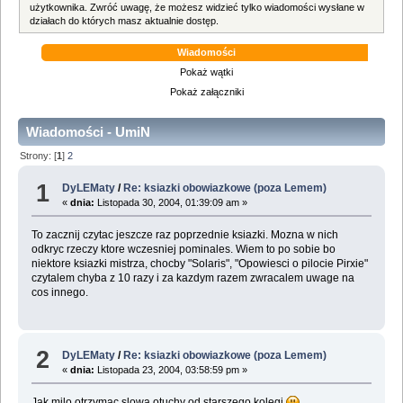
użytkownika. Zwróć uwagę, że możesz widzieć tylko wiadomości wysłane w
działach do których masz aktualnie dostęp.
Wiadomości
Pokaż wątki
Pokaż załączniki
Wiadomości - UmiN
Strony: [
1
]
2
1
DyLEMaty
/
Re: ksiazki obowiazkowe (poza Lemem)
«
dnia:
Listopada 30, 2004, 01:39:09 am »
To zacznij czytac jeszcze raz poprzednie ksiazki. Mozna w nich
odkryc rzeczy ktore wczesniej pominales. Wiem to po sobie bo
niektore ksiazki mistrza, chocby "Solaris", "Opowiesci o pilocie Pirxie"
czytalem chyba z 10 razy i za kazdym razem zwracalem uwage na
cos innego.
2
DyLEMaty
/
Re: ksiazki obowiazkowe (poza Lemem)
«
dnia:
Listopada 23, 2004, 03:58:59 pm »
Jak milo otrzymac slowa otuchy od starszego kolegi