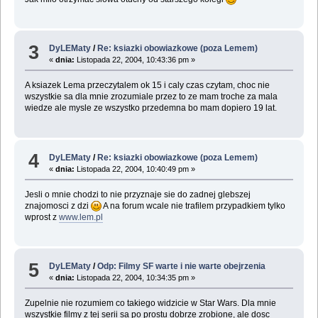
3
DyLEMaty
/
Re: ksiazki obowiazkowe (poza Lemem)
«
dnia:
Listopada 22, 2004, 10:43:36 pm »
A ksiazek Lema przeczytalem ok 15 i caly czas czytam, choc nie
wszystkie sa dla mnie zrozumiale przez to ze mam troche za mala
wiedze ale mysle ze wszystko przedemna bo mam dopiero 19 lat.
4
DyLEMaty
/
Re: ksiazki obowiazkowe (poza Lemem)
«
dnia:
Listopada 22, 2004, 10:40:49 pm »
Jesli o mnie chodzi to nie przyznaje sie do zadnej glebszej
znajomosci z dzi
A na forum wcale nie trafilem przypadkiem tylko
wprost z
www.lem.pl
5
DyLEMaty
/
Odp: Filmy SF warte i nie warte obejrzenia
«
dnia:
Listopada 22, 2004, 10:34:35 pm »
Zupelnie nie rozumiem co takiego widzicie w Star Wars. Dla mnie
wszystkie filmy z tej serii sa po prostu dobrze zrobione, ale dosc