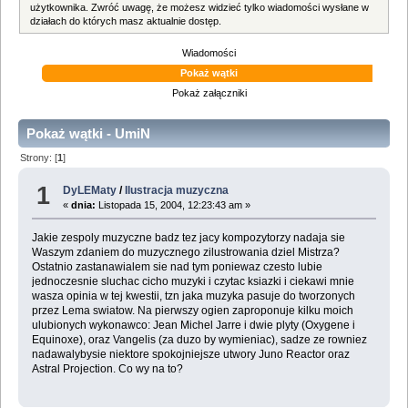
użytkownika. Zwróć uwagę, że możesz widzieć tylko wiadomości wysłane w
działach do których masz aktualnie dostęp.
Wiadomości
Pokaż wątki
Pokaż załączniki
Pokaż wątki - UmiN
Strony: [
1
]
1
DyLEMaty
/
Ilustracja muzyczna
«
dnia:
Listopada 15, 2004, 12:23:43 am »
Jakie zespoly muzyczne badz tez jacy kompozytorzy nadaja sie
Waszym zdaniem do muzycznego zilustrowania dziel Mistrza?
Ostatnio zastanawialem sie nad tym poniewaz czesto lubie
jednoczesnie sluchac cicho muzyki i czytac ksiazki i ciekawi mnie
wasza opinia w tej kwestii, tzn jaka muzyka pasuje do tworzonych
przez Lema swiatow. Na pierwszy ogien zaproponuje kilku moich
ulubionych wykonawco: Jean Michel Jarre i dwie plyty (Oxygene i
Equinoxe), oraz Vangelis (za duzo by wymieniac), sadze ze rowniez
nadawalybysie niektore spokojniejsze utwory Juno Reactor oraz
Astral Projection. Co wy na to?