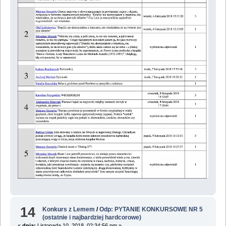
14
Konkurs z Lemem
/
Odp: PYTANIE KONKURSOWE NR 5
(ostatnie i najbardziej hardcorowe)
«
dnia:
Listopada 10, 2018, 02:34:56 pm »