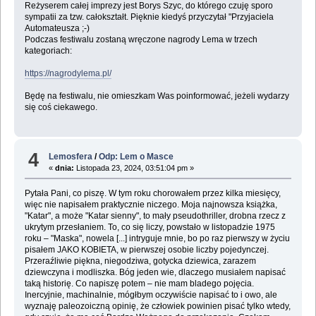
Reżyserem całej imprezy jest Borys Szyc, do którego czuję sporo
sympatii za tzw. całokształt. Pięknie kiedyś przyczytał "Przyjaciela
Automateusza ;-)
Podczas festiwalu zostaną wręczone nagrody Lema w trzech
kategoriach:
https://nagrodylema.pl/
Będę na festiwalu, nie omieszkam Was poinformować, jeżeli wydarzy
się coś ciekawego.
4
Lemosfera
/
Odp: Lem o Masce
«
dnia:
Listopada 23, 2024, 03:51:04 pm »
Pytała Pani, co piszę. W tym roku chorowałem przez kilka miesięcy,
więc nie napisałem praktycznie niczego. Moja najnowsza książka,
"Katar", a może "Katar sienny", to mały pseudothriller, drobna rzecz z
ukrytym przesłaniem. To, co się liczy, powstało w listopadzie 1975
roku – "Maska", nowela [...] intryguje mnie, bo po raz pierwszy w życiu
pisałem JAKO KOBIETA, w pierwszej osobie liczby pojedynczej.
Przeraźliwie piękna, niegodziwa, gotycka dziewica, zarazem
dziewczyna i modliszka. Bóg jeden wie, dlaczego musiałem napisać
taką historię. Co napiszę potem – nie mam bladego pojęcia.
Inercyjnie, machinalnie, mógłbym oczywiście napisać to i owo, ale
wyznaję paleozoiczną opinię, że człowiek powinien pisać tylko wtedy,