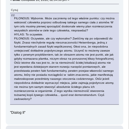
Cytuj
FILONOUS: Wybornie. Może zaczniemy od tego właśnie punktu: czy można
wskrzesić człowieka poprzez odbudowę takiego samego ciała z atomów. W
tym celu musimy pierwej sporządzić doskonale wierny plan rozmieszczenia
wszystkich atomów w ciele tego człowieka, nieprawdaż?
HYLAS: To oczywiste.
FILONOUS: Oczywiste, ale czy wykonalne? Zwróćmy się po odpowiedź do
fizyki. Znasz niechybnie regułę nieoznaczoności Heisenberga, jedną z
fundamentalnych zasad fizyki współczesnej. Głosi ona, że niepodobna
umiejscowić dokładnie pojedynczego atomu. Uczynić to możemy zawsze
tylko z pewnym przybliżeniem, tak że obrazem atomu nie jest punkt, ale jak
gdyby rozmazana plamka, niczym obraz na poruszonej kliszy fotograficznej.
Otóż istotne dla nas jest to, że ta niemożność ścisłej lokalizacji atomu nie
jest wywołana dzisiejszym stanem rozwoju narzędzi pomiarowych, ale
przedstawia pewien fakt fundamentalny, pewien przejaw własności samego
atomu, który nie posiada rozciągłości w takim znaczeniu, jakie manifestują
makroskopowe przedmioty naszego otoczenia codziennego. Otóż jeżeli
niepodobna dokładnie wyznaczyć miejsca, jakie zajmują pojedyncze atomy,
nie można tym samym stworzyć absolutnie ścisłego planu ich
rozmieszczenia w organizmie. Z tego wynika niemożność stworzenia
tożsamej kopii żywego człowieka... quod erat demonstrandum. Czyś
zadowolony?
"Dialog II"