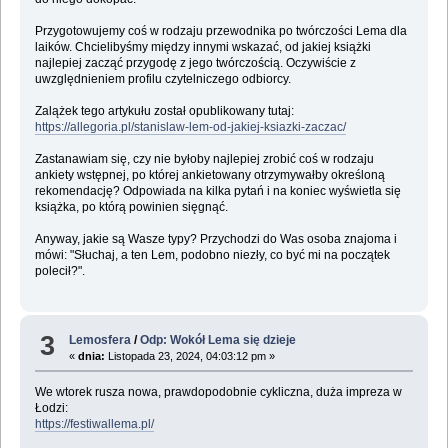
Przygotowujemy coś w rodzaju przewodnika po twórczości Lema dla
laików. Chcielibyśmy między innymi wskazać, od jakiej książki
najlepiej zacząć przygodę z jego twórczością. Oczywiście z
uwzględnieniem profilu czytelniczego odbiorcy.
Zalążek tego artykułu został opublikowany tutaj:
https://allegoria.pl/stanislaw-lem-od-jakiej-ksiazki-zaczac/
Zastanawiam się, czy nie byłoby najlepiej zrobić coś w rodzaju
ankiety wstępnej, po której ankietowany otrzymywałby określoną
rekomendację? Odpowiada na kilka pytań i na koniec wyświetla się
książka, po którą powinien sięgnąć.
Anyway, jakie są Wasze typy? Przychodzi do Was osoba znajoma i
mówi: "Słuchaj, a ten Lem, podobno niezły, co być mi na początek
polecił?".
3
Lemosfera
/
Odp: Wokół Lema się dzieje
«
dnia:
Listopada 23, 2024, 04:03:12 pm »
We wtorek rusza nowa, prawdopodobnie cykliczna, duża impreza w
Łodzi:
https://festiwallema.pl/