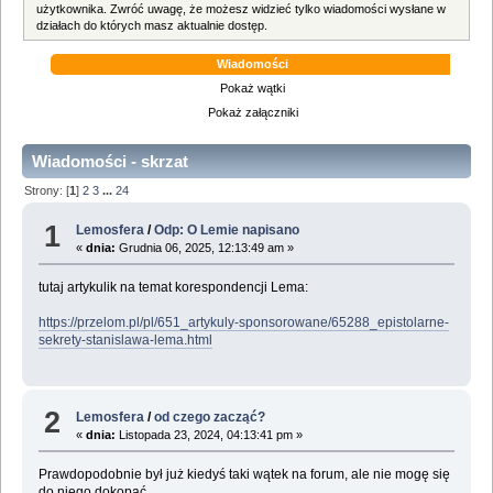
użytkownika. Zwróć uwagę, że możesz widzieć tylko wiadomości wysłane w
działach do których masz aktualnie dostęp.
Wiadomości
Pokaż wątki
Pokaż załączniki
Wiadomości - skrzat
Strony: [
1
]
2
3
...
24
1
Lemosfera
/
Odp: O Lemie napisano
«
dnia:
Grudnia 06, 2025, 12:13:49 am »
tutaj artykulik na temat korespondencji Lema:
https://przelom.pl/pl/651_artykuly-sponsorowane/65288_epistolarne-
sekrety-stanislawa-lema.html
2
Lemosfera
/
od czego zacząć?
«
dnia:
Listopada 23, 2024, 04:13:41 pm »
Prawdopodobnie był już kiedyś taki wątek na forum, ale nie mogę się
do niego dokopać.