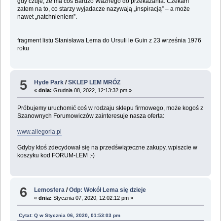
gdy czuje, że ma coś Bardzo Ważnego do przekazania. Czekam
zatem na to, co starzy wyjadacze nazywają „inspiracją” – a może
nawet „natchnieniem”.
fragment listu Stanisława Lema do Ursuli le Guin z 23 września 1976
roku
5
Hyde Park
/
SKLEP LEM MRÓZ
«
dnia:
Grudnia 08, 2022, 12:13:32 pm »
Próbujemy uruchomić coś w rodzaju sklepu firmowego, może kogoś z
Szanownych Forumowiczów zainteresuje nasza oferta:
www.allegoria.pl
Gdyby ktoś zdecydował się na przedświąteczne zakupy, wpiszcie w
koszyku kod FORUM-LEM ;-)
6
Lemosfera
/
Odp: Wokół Lema się dzieje
«
dnia:
Stycznia 07, 2020, 12:02:12 pm »
Cytat: Q w Stycznia 06, 2020, 01:53:03 pm