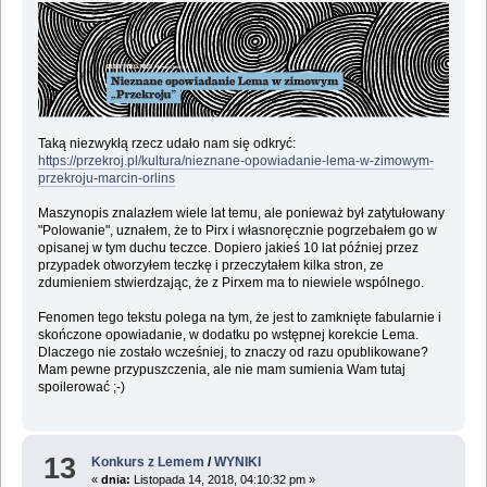
Taką niezwykłą rzecz udało nam się odkryć:
https://przekroj.pl/kultura/nieznane-opowiadanie-lema-w-zimowym-
przekroju-marcin-orlins
Maszynopis znalazłem wiele lat temu, ale ponieważ był zatytułowany
"Polowanie", uznałem, że to Pirx i własnoręcznie pogrzebałem go w
opisanej w tym duchu teczce. Dopiero jakieś 10 lat później przez
przypadek otworzyłem teczkę i przeczytałem kilka stron, ze
zdumieniem stwierdzając, że z Pirxem ma to niewiele wspólnego.
Fenomen tego tekstu polega na tym, że jest to zamknięte fabularnie i
skończone opowiadanie, w dodatku po wstępnej korekcie Lema.
Dlaczego nie zostało wcześniej, to znaczy od razu opublikowane?
Mam pewne przypuszczenia, ale nie mam sumienia Wam tutaj
spoilerować ;-)
13
Konkurs z Lemem
/
WYNIKI
«
dnia:
Listopada 14, 2018, 04:10:32 pm »