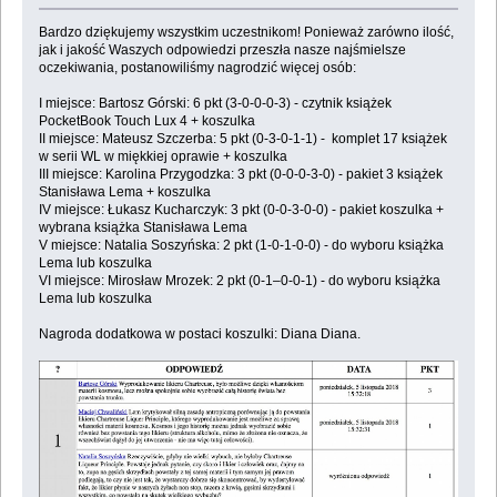
Bardzo dziękujemy wszystkim uczestnikom! Ponieważ zarówno ilość,
jak i jakość Waszych odpowiedzi przeszła nasze najśmielsze
oczekiwania, postanowiliśmy nagrodzić więcej osób:
I miejsce: Bartosz Górski: 6 pkt (3-0-0-0-3) - czytnik książek
PocketBook Touch Lux 4 + koszulka
II miejsce: Mateusz Szczerba: 5 pkt (0-3-0-1-1) - komplet 17 książek
w serii WL w miękkiej oprawie + koszulka
III miejsce: Karolina Przygodzka: 3 pkt (0-0-0-3-0) - pakiet 3 książek
Stanisława Lema + koszulka
IV miejsce: Łukasz Kucharczyk: 3 pkt (0-0-3-0-0) - pakiet koszulka +
wybrana książka Stanisława Lema
V miejsce: Natalia Soszyńska: 2 pkt (1-0-1-0-0) - do wyboru książka
Lema lub koszulka
VI miejsce: Mirosław Mrozek: 2 pkt (0-1–0-0-1) - do wyboru książka
Lema lub koszulka
Nagroda dodatkowa w postaci koszulki: Diana Diana.