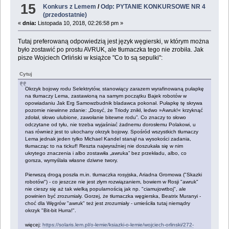
15
Konkurs z Lemem
/
Odp: PYTANIE KONKURSOWE NR 4
(przedostatnie)
«
dnia:
Listopada 10, 2018, 02:26:58 pm »
Tutaj preferowaną odpowiedzią jest język węgierski, w którym można
było zostawić po prostu AVRUK, ale tłumaczka tego nie zrobiła. Jak
pisze Wojciech Orliński w książce "Co to są sepulki":
Cytuj
Okrzyk bojowy rodu Selektrytów, stanowiący zarazem wyrafinowaną pułapkę
na tłumaczy Lema, zastawioną na samym początku Bajek robotów w
opowiadaniu Jak Erg Samowzbudnik bladawca pokonał. Pułapkę tę skrywa
pozornie niewinne zdanie: „Dosyć, że Triody znikł, ledwo »Awruk!« krzyknąć
zdołał, słowo ulubione, zawołanie bitewne rodu”. Co znaczy to słowo
odczytane od tyłu, nie trzeba wyjaśniać żadnemu dorosłemu Polakowi, u
nas również jest to ukochany okrzyk bojowy. Spośród wszystkich tłumaczy
Lema jednak jeden tylko Michael Kandel stanął na wysokości zadania,
tłumacząc to na tickuf! Reszta najwyraźniej nie doszukała się w nim
ukrytego znaczenia i albo zostawiła „awruka” bez przekładu, albo, co
gorsza, wymyślała własne dziwne twory.
Pierwszą drogą poszła m.in. tłumaczka rosyjska, Ariadna Gromowa ("Skazki
robotów") - co jeszcze nie jest złym rozwiązaniem, bowiem w Rosji "awruk"
nie cieszy się aż tak wielką popularnością jak np. "ciamujowtboj", ale
powinien być zrozumiały. Gorzej, że tłumaczka węgierska, Beatrix Muranyi -
choć dla Węgrów "awruk" też jest zrozumiały - umieściła tutaj niemądry
okrzyk "Bit-bit Hurra!".
więcej:
https://solaris.lem.pl/o-lemie/ksiazki-o-lemie/wojciech-orlinski/272-