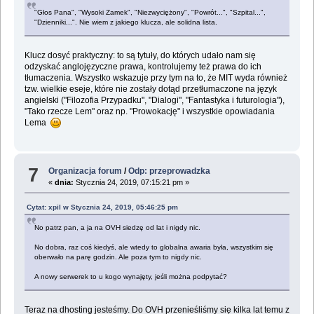
"Głos Pana", "Wysoki Zamek", "Niezwyciężony", "Powrót...", "Szpital...",
"Dzienniki...". Nie wiem z jakiego klucza, ale solidna lista.
Klucz dosyć praktyczny: to są tytuły, do których udało nam się
odzyskać anglojęzyczne prawa, kontrolujemy też prawa do ich
tłumaczenia. Wszystko wskazuje przy tym na to, że MIT wyda również
tzw. wielkie eseje, które nie zostały dotąd przetłumaczone na język
angielski ("Filozofia Przypadku", "Dialogi", "Fantastyka i futurologia"),
"Tako rzecze Lem" oraz np. "Prowokację" i wszystkie opowiadania
Lema
7
Organizacja forum
/
Odp: przeprowadzka
«
dnia:
Stycznia 24, 2019, 07:15:21 pm »
Cytat: xpil w Stycznia 24, 2019, 05:46:25 pm
No patrz pan, a ja na OVH siedzę od lat i nigdy nic.
No dobra, raz coś kiedyś, ale wtedy to globalna awaria była, wszystkim się
oberwało na parę godzin. Ale poza tym to nigdy nic.
A nowy serwerek to u kogo wynajęty, jeśli można podpytać?
Teraz na dhosting jesteśmy. Do OVH przenieśliśmy się kilka lat temu z