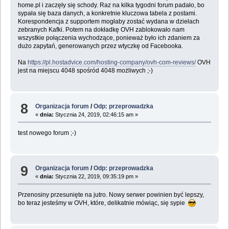
home.pl i zaczęły się schody. Raz na kilka tygodni forum padało, bo
sypała się baza danych, a konkretnie kluczowa tabela z postami.
Korespondencja z supportem mogłaby zostać wydana w dziełach
zebranych Kafki. Potem na dokładkę OVH zablokowało nam
wszystkie połączenia wychodzące, ponieważ było ich zdaniem za
dużo zapytań, generowanych przez wtyczkę od Facebooka.
Na
https://pl.hostadvice.com/hosting-company/ovh-com-reviews/
OVH
jest na miejscu 4048 spośród 4048 możliwych ;-)
8
Organizacja forum
/
Odp: przeprowadzka
«
dnia:
Stycznia 24, 2019, 02:46:15 am »
test nowego forum ;-)
9
Organizacja forum
/
Odp: przeprowadzka
«
dnia:
Stycznia 22, 2019, 09:35:19 pm »
Przenosiny przesunięte na jutro. Nowy serwer powinien być lepszy,
bo teraz jesteśmy w OVH, które, delikatnie mówiąc, się sypie