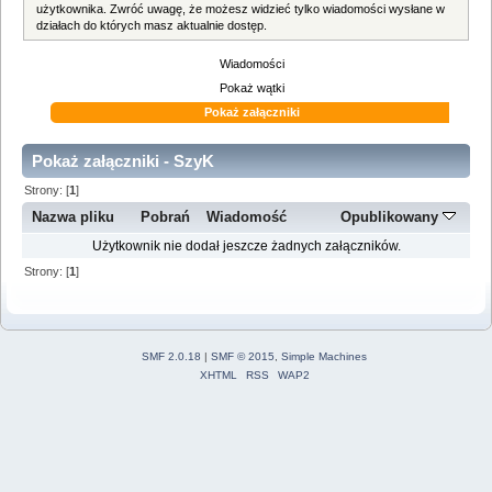
użytkownika. Zwróć uwagę, że możesz widzieć tylko wiadomości wysłane w
działach do których masz aktualnie dostęp.
Wiadomości
Pokaż wątki
Pokaż załączniki
Pokaż załączniki - SzyK
Strony: [
1
]
Nazwa pliku
Pobrań
Wiadomość
Opublikowany
Użytkownik nie dodał jeszcze żadnych załączników.
Strony: [
1
]
SMF 2.0.18
|
SMF © 2015
,
Simple Machines
XHTML
RSS
WAP2