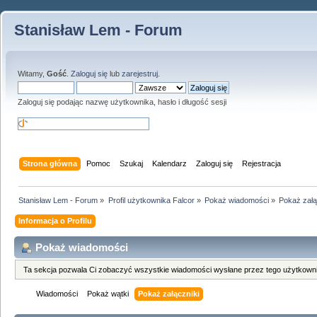
Stanisław Lem - Forum
Witamy,
Gość
.
Zaloguj się
lub
zarejestruj
.
Zaloguj się podając nazwę użytkownika, hasło i długość sesji
Strona główna
Pomoc
Szukaj
Kalendarz
Zaloguj się
Rejestracja
Stanisław Lem - Forum
»
Profil użytkownika Falcor
»
Pokaż wiadomości
»
Pokaż załą
Informacja o Profilu
Pokaż wiadomości
Ta sekcja pozwala Ci zobaczyć wszystkie wiadomości wysłane przez tego użytkowni
Wiadomości
Pokaż wątki
Pokaż załączniki