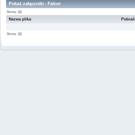
Pokaż załączniki - Falcor
Strony: [
1
]
Nazwa pliku
Pobrań
Strony: [
1
]