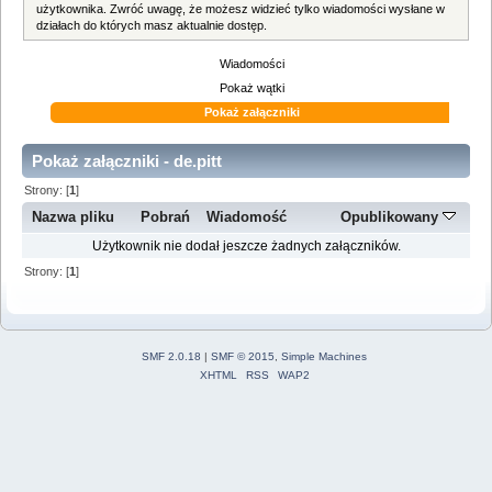
użytkownika. Zwróć uwagę, że możesz widzieć tylko wiadomości wysłane w
działach do których masz aktualnie dostęp.
Wiadomości
Pokaż wątki
Pokaż załączniki
Pokaż załączniki - de.pitt
Strony: [
1
]
Nazwa pliku
Pobrań
Wiadomość
Opublikowany
Użytkownik nie dodał jeszcze żadnych załączników.
Strony: [
1
]
SMF 2.0.18
|
SMF © 2015
,
Simple Machines
XHTML
RSS
WAP2