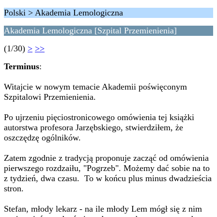
Polski > Akademia Lemologiczna
Akademia Lemologiczna [Szpital Przemienienia]
(1/30)
>
>>
Terminus
:
Witajcie w nowym temacie Akademii poświęconym
Szpitalowi Przemienienia.
Po ujrzeniu pięciostronicowego omówienia tej książki
autorstwa profesora Jarzębskiego, stwierdziłem, że
oszczędzę ogólników.
Zatem zgodnie z tradycją proponuje zacząć od omówienia
pierwszego rozdzaiłu, "Pogrzeb". Możemy dać sobie na to
z tydzień, dwa czasu. To w końcu plus minus dwadzieścia
stron.
Stefan, młody lekarz - na ile młody Lem mógł się z nim