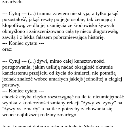
zmarłych:
--- Cytuj --- (...) trumna zawiera nie stryja, a tylko jakąś
pozostałość, jakąś resztę po jego osobie, tak żenującą i
kłopotliwą, że dla jej usunięcia ze środowiska żywych
obmyślono i zainscenizowano całą tę nieco długotrwałą,
zawiłą i z lekka fałszem pobrzmiewającą historię.
--- Koniec cytatu ---
oraz:
--- Cytuj --- (...) żywi, mimo całej kunsztowności
postępowania, jakim usiłują nadać okrągłość okrutnie
kanciastemu przejściu od życia do śmierci, nie potrafią
jednak znaleźć wobec umarłych jakiejś jednolitej a ciągłej
postawy.
--- Koniec cytatu ---
chociaż chyba ciężko rozstrzygnąć na ile ta nieumiejętność
wynika z konieczności zmiany relacji "żywy vs. żywy" na
"żywy vs. zmarły" a na ile z potrzeby zachowania się
wobec najbliższej rodziny zmarłego.
Inny fragment dotyczy relacji młodego Stefana z jego