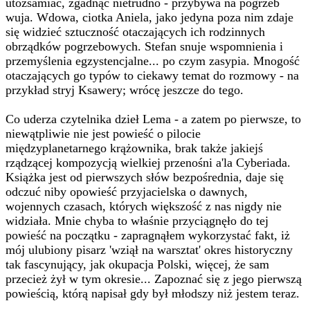
utożsamiać, zgadnąć nietrudno - przybywa na pogrzeb
wuja. Wdowa, ciotka Aniela, jako jedyna poza nim zdaje
się widzieć sztuczność otaczających ich rodzinnych
obrządków pogrzebowych. Stefan snuje wspomnienia i
przemyślenia egzystencjalne... po czym zasypia. Mnogość
otaczających go typów to ciekawy temat do rozmowy - na
przykład stryj Ksawery; wrócę jeszcze do tego.
Co uderza czytelnika dzieł Lema - a zatem po pierwsze, to
niewątpliwie nie jest powieść o pilocie
międzyplanetarnego krążownika, brak także jakiejś
rządzącej kompozycją wielkiej przenośni a'la Cyberiada.
Książka jest od pierwszych słów bezpośrednia, daje się
odczuć niby opowieść przyjacielska o dawnych,
wojennych czasach, których większość z nas nigdy nie
widziała. Mnie chyba to właśnie przyciągnęło do tej
powieść na początku - zapragnąłem wykorzystać fakt, iż
mój ulubiony pisarz 'wziął na warsztat' okres historyczny
tak fascynujący, jak okupacja Polski, więcej, że sam
przecież żył w tym okresie... Zapoznać się z jego pierwszą
powieścią, którą napisał gdy był młodszy niż jestem teraz.