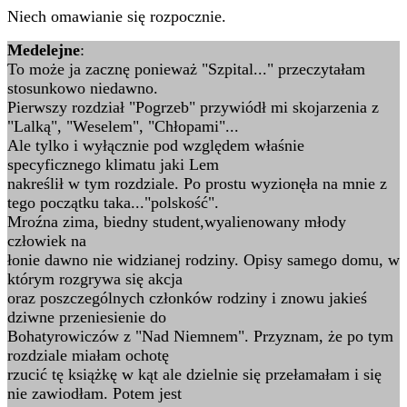
Niech omawianie się rozpocznie.
Medelejne
:
To może ja zacznę ponieważ "Szpital..." przeczytałam
stosunkowo niedawno.
Pierwszy rozdział "Pogrzeb" przywiódł mi skojarzenia z
"Lalką", "Weselem", "Chłopami"...
Ale tylko i wyłącznie pod względem właśnie
specyficznego klimatu jaki Lem
nakreślił w tym rozdziale. Po prostu wyzionęła na mnie z
tego początku taka..."polskość".
Mroźna zima, biedny student,wyalienowany młody
człowiek na
łonie dawno nie widzianej rodziny. Opisy samego domu, w
którym rozgrywa się akcja
oraz poszczególnych członków rodziny i znowu jakieś
dziwne przeniesienie do
Bohatyrowiczów z "Nad Niemnem". Przyznam, że po tym
rozdziale miałam ochotę
rzucić tę książkę w kąt ale dzielnie się przełamałam i się
nie zawiodłam. Potem jest