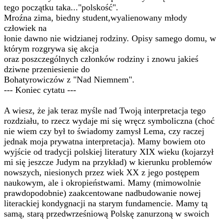
tego początku taka..."polskość".
Mroźna zima, biedny student,wyalienowany młody
człowiek na
łonie dawno nie widzianej rodziny. Opisy samego domu, w
którym rozgrywa się akcja
oraz poszczególnych członków rodziny i znowu jakieś
dziwne przeniesienie do
Bohatyrowiczów z "Nad Niemnem".
--- Koniec cytatu ---
A wiesz, że jak teraz myśle nad Twoją interpretacja tego
rozdziału, to rzecz wydaje mi się wręcz symboliczna (choć
nie wiem czy był to świadomy zamysł Lema, czy raczej
jednak moja prywatna interpretacja). Mamy bowiem oto
wyjście od tradycji polskiej literatury XIX wieku (kojarzył
mi się jeszcze Judym na przykład) w kierunku problemów
nowszych, niesionych przez wiek XX z jego postępem
naukowym, ale i okropieństwami. Mamy (mimowolnie
prawdopodobnie) zaakcentowane nadbudowanie nowej
literackiej kondygnacji na starym fundamencie. Mamy tą
samą, starą przedwrześniową Polskę zanurzoną w swoich