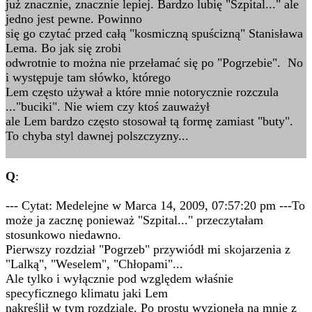
już znacznie, znacznie lepiej. Bardzo lubię "Szpital..." ale
jedno jest pewne. Powinno
się go czytać przed całą "kosmiczną spuścizną" Stanisława
Lema. Bo jak się zrobi
odwrotnie to można nie przełamać się po "Pogrzebie". No
i występuje tam słówko, którego
Lem często używał a które mnie notorycznie rozczula
..."buciki". Nie wiem czy ktoś zauważył
ale Lem bardzo często stosował tą formę zamiast "buty".
To chyba styl dawnej polszczyzny...
Q
:
--- Cytat: Medelejne w Marca 14, 2009, 07:57:20 pm ---To
może ja zacznę ponieważ "Szpital..." przeczytałam
stosunkowo niedawno.
Pierwszy rozdział "Pogrzeb" przywiódł mi skojarzenia z
"Lalką", "Weselem", "Chłopami"...
Ale tylko i wyłącznie pod względem właśnie
specyficznego klimatu jaki Lem
nakreślił w tym rozdziale. Po prostu wyzionęła na mnie z