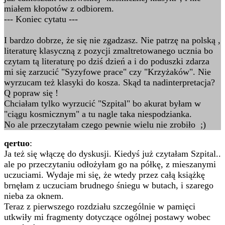
miałem kłopotów z odbiorem.
--- Koniec cytatu ---
I bardzo dobrze, że się nie zgadzasz. Nie patrzę na polską ,
literaturę klasyczną z pozycji zmaltretowanego ucznia bo
czytam tą literaturę po dziś dzień a i do poduszki zdarza
mi się zarzucić "Syzyfowe prace" czy "Krzyżaków". Nie
wyrzucam też klasyki do kosza. Skąd ta nadinterpretacja?
Q popraw się !
Chciałam tylko wyrzucić "Szpital" bo akurat byłam w
"ciągu kosmicznym" a tu nagle taka niespodzianka.
No ale przeczytałam czego pewnie wielu nie zrobiło ;)
qertuo
:
Ja też się włączę do dyskusji. Kiedyś już czytałam Szpital..
ale po przeczytaniu odłożyłam go na półkę, z mieszanymi
uczuciami. Wydaje mi się, że wtedy przez całą książkę
brnęłam z uczuciam brudnego śniegu w butach, i szarego
nieba za oknem.
Teraz z pierwszego rozdziału szczególnie w pamięci
utkwiły mi fragmenty dotyczące ogólnej postawy wobec