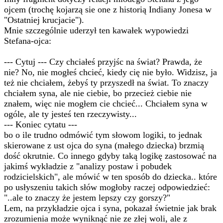
ojcem (trochę kojarzą sie one z historią Indiany Jonesa w
"Ostatniej krucjacie").
Mnie szczególnie uderzył ten kawałek wypowiedzi
Stefana-ojca:
--- Cytuj --- Czy chciałeś przyjśc na świat? Prawda, że
nie? No, nie mogłeś chcieć, kiedy cię nie było. Widzisz, ja
też nie chciałem, żebyś ty przyszedł na świat. To znaczy
chciałem syna, ale nie ciebie, bo przecież ciebie nie
znałem, więc nie mogłem cie chcieć... Chciałem syna w
ogóle, ale ty jesteś ten rzeczywisty...
--- Koniec cytatu ---
bo o ile trudno odmówić tym słowom logiki, to jednak
skierowane z ust ojca do syna (małego dziecka) brzmią
dość okrutnie. Co innego gdyby taką logikę zastosować na
jakimś wykładzie z "analizy postaw i pobudek
rodzicielskich", ale mówić w ten sposób do dziecka.. które
po usłyszeniu takich słów mogłoby raczej odpowiedzieć:
"..ale to znaczy że jestem lepszy czy gorszy?"
Lem, na przykładzie ojca i syna, pokazał świetnie jak brak
zrozumienia może wyniknąć nie ze złej woli, ale z