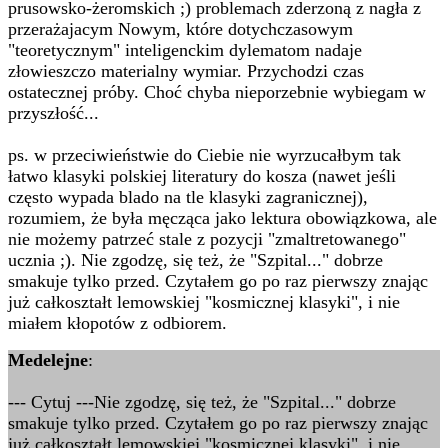
prusowsko-żeromskich ;) problemach zderzoną z nagła z
przerażajacym Nowym, które dotychczasowym
"teoretycznym" inteligenckim dylematom nadaje
złowieszczo materialny wymiar. Przychodzi czas
ostatecznej próby. Choć chyba nieporzebnie wybiegam w
przyszłość...
ps. w przeciwieństwie do Ciebie nie wyrzucałbym tak
łatwo klasyki polskiej literatury do kosza (nawet jeśli
często wypada blado na tle klasyki zagranicznej),
rozumiem, że była męcząca jako lektura obowiązkowa, ale
nie możemy patrzeć stale z pozycji "zmaltretowanego"
ucznia ;). Nie zgodzę, się też, że "Szpital..." dobrze
smakuje tylko przed. Czytałem go po raz pierwszy znając
już całkoształt lemowskiej "kosmicznej klasyki", i nie
miałem kłopotów z odbiorem.
Medelejne
:
--- Cytuj ---Nie zgodzę, się też, że "Szpital..." dobrze
smakuje tylko przed. Czytałem go po raz pierwszy znając
już całkoształt lemowskiej "kosmicznej klasyki", i nie