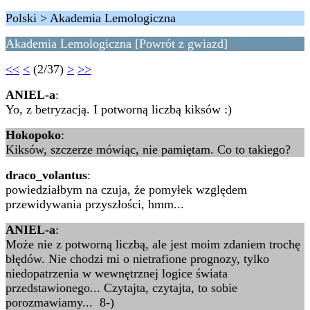
Polski > Akademia Lemologiczna
Akademia Lemologiczna [Powrót z gwiazd]
<<
<
(2/37)
>
>>
ANIEL-a
:
Yo, z betryzacją. I potworną liczbą kiksów :)
Hokopoko
:
Kiksów, szczerze mówiąc, nie pamiętam. Co to takiego?
draco_volantus
:
powiedziałbym na czuja, że pomyłek względem
przewidywania przyszłości, hmm...
ANIEL-a
:
Może nie z potworną liczbą, ale jest moim zdaniem trochę
błędów. Nie chodzi mi o nietrafione prognozy, tylko
niedopatrzenia w wewnętrznej logice świata
przedstawionego... Czytajta, czytajta, to sobie
porozmawiamy... 8-)