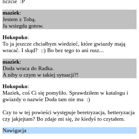
liczcie :P
maziek
:
Jestem z Tobą.
Ja wsiegda gotow.
Hokopoko
:
To ja jeszcze chciałbym wiedzieć, które gwiazdy mają
wracać. I skąd? ::) Bo bez tego to ani rusz...
maziek
:
Doda wraca do Radka.
A niby o czym w takiej sytuacji?!
Hokopoko
:
Maziek, coś Ci się pomyliło. Sprawdziłem w katalogu i
gwiazdy o nazwie Doda tam nie ma :)
Czy to w tej powieści występuje beretryzacja, betteryzacja
czy jakjejtam? Bo zdaje mi się, że kiedyś to czytałem.
Nawigacja