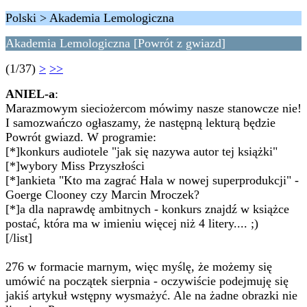
Polski > Akademia Lemologiczna
Akademia Lemologiczna [Powrót z gwiazd]
(1/37)
>
>>
ANIEL-a
:
Marazmowym sieciożercom mówimy nasze stanowcze nie!
I samozwańczo ogłaszamy, że następną lekturą będzie
Powrót gwiazd. W programie:
[*]konkurs audiotele "jak się nazywa autor tej książki"
[*]wybory Miss Przyszłości
[*]ankieta "Kto ma zagrać Hala w nowej superprodukcji" -
Goerge Clooney czy Marcin Mroczek?
[*]a dla naprawdę ambitnych - konkurs znajdź w książce
postać, która ma w imieniu więcej niż 4 litery.... ;)
[/list]
276 w formacie marnym, więc myślę, że możemy się
umówić na początek sierpnia - oczywiście podejmuję się
jakiś artykuł wstępny wysmażyć. Ale na żadne obrazki nie