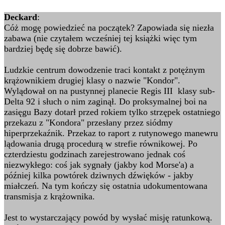
Deckard
:
Cóż mogę powiedzieć na początek? Zapowiada się niezła
zabawa (nie czytałem wcześniej tej książki więc tym
bardziej będę się dobrze bawić).
Ludzkie centrum dowodzenie traci kontakt z potężnym
krążownikiem drugiej klasy o nazwie "Kondor".
Wylądował on na pustynnej planecie Regis III klasy sub-
Delta 92 i słuch o nim zaginął. Do proksymalnej boi na
zasięgu Bazy dotarł przed rokiem tylko strzępek ostatniego
przekazu z "Kondora" przesłany przez siódmy
hiperprzekaźnik. Przekaz to raport z rutynowego manewru
lądowania drugą procedurą w strefie równikowej. Po
czterdziestu godzinach zarejestrowano jednak coś
niezwykłego: coś jak sygnały (jakby kod Morse'a) a
później kilka powtórek dziwnych dźwięków - jakby
miałczeń. Na tym kończy się ostatnia udokumentowana
transmisja z krążownika.
Jest to wystarczający powód by wysłać misję ratunkową.