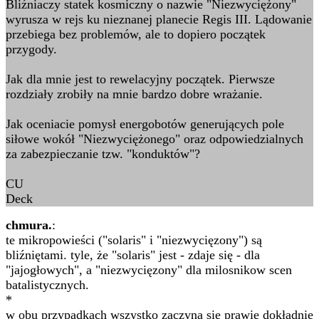
Bliźniaczy statek kosmiczny o nazwie "Niezwyciężony"
wyrusza w rejs ku nieznanej planecie Regis III. Lądowanie
przebiega bez problemów, ale to dopiero początek
przygody.
Jak dla mnie jest to rewelacyjny początek. Pierwsze
rozdziały zrobiły na mnie bardzo dobre wrażanie.
Jak oceniacie pomysł energobotów generujących pole
siłowe wokół "Niezwyciężonego" oraz odpowiedzialnych
za zabezpieczanie tzw. "konduktów"?
CU
Deck
chmura.
:
te mikropowieści ("solaris" i "niezwycięzony") są
bliźniętami. tyle, że "solaris" jest - zdaje się - dla
"jajogłowych", a "niezwycięzony" dla milosnikow scen
batalistycznych.
*
w obu przypadkach wszystko zaczyna się prawie dokładnie