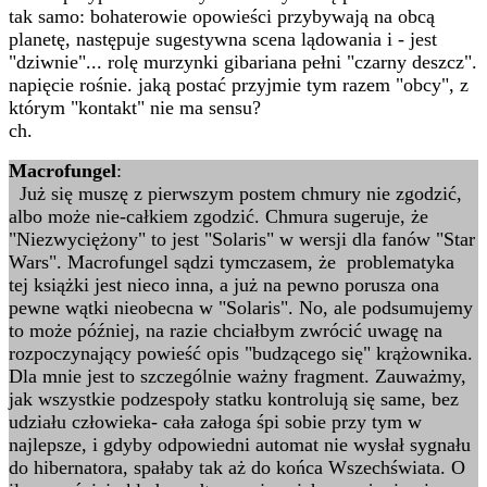
tak samo: bohaterowie opowieści przybywają na obcą
planetę, następuje sugestywna scena lądowania i - jest
"dziwnie"... rolę murzynki gibariana pełni "czarny deszcz".
napięcie rośnie. jaką postać przyjmie tym razem "obcy", z
którym "kontakt" nie ma sensu?
ch.
Macrofungel
:
Już się muszę z pierwszym postem chmury nie zgodzić,
albo może nie-całkiem zgodzić. Chmura sugeruje, że
"Niezwyciężony" to jest "Solaris" w wersji dla fanów "Star
Wars". Macrofungel sądzi tymczasem, że problematyka
tej książki jest nieco inna, a już na pewno porusza ona
pewne wątki nieobecna w "Solaris". No, ale podsumujemy
to może później, na razie chciałbym zwrócić uwagę na
rozpoczynający powieść opis "budzącego się" krążownika.
Dla mnie jest to szczególnie ważny fragment. Zauważmy,
jak wszystkie podzespoły statku kontrolują się same, bez
udziału człowieka- cała załoga śpi sobie przy tym w
najlepsze, i gdyby odpowiedni automat nie wysłał sygnału
do hibernatora, spałaby tak aż do końca Wszechświata. O