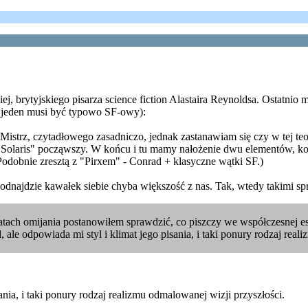
, brytyjskiego pisarza science fiction Alastaira Reynoldsa. Ostatnio
 jeden musi być typowo SF-owy):
Mistrz, czytadłowego zasadniczo, jednak zastanawiam się czy w tej teor
 "Solaris" począwszy. W końcu i tu mamy nałożenie dwu elementów, k
odobnie zresztą z "Pirxem" - Conrad + klasyczne wątki SF.)
najdzie kawałek siebie chyba większość z nas. Tak, wtedy takimi spra
 latach omijania postanowiłem sprawdzić, co piszczy we współczesnej es
le odpowiada mi styl i klimat jego pisania, i taki ponury rodzaj real
nia, i taki ponury rodzaj realizmu odmalowanej wizji przyszłości.