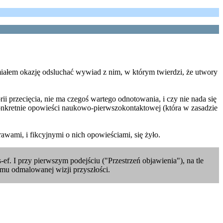
 miałem okazję odsluchać wywiad z nim, w którym twierdzi, że utwory
ii przecięcia, nie ma czegoś wartego odnotowania, i czy nie nada się
onkretnie opowieści naukowo-pierwszokontaktowej (która w zasadzie
wami, i fikcyjnymi o nich opowieściami, się żyło.
-ef. I przy pierwszym podejściu ("Przestrzeń objawienia"), na tle
izmu odmalowanej wizji przyszłości.