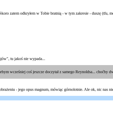
Skoro zatem odkryłem w Tobie bratnią - w tym zakresie - duszę (tfu, me
ajów", tu jakoś nie wypada...
, żebym wcześniej coś jeszcze doczytał z samego Reynoldsa... choćby dw
rażeniu - jego opus magnum, mówiąc górnolotnie. Ale ok, nic nas nie 