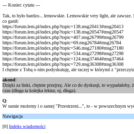
--- Koniec cytatu ---
Tak, to było bardzo... lemowskie. Lemowskie very light, ale zawsze. 
co ganił:
https://forum.lem.pl/index.php?topic=138.msg20413#msg20413
https://forum.lem.pl/index.php?topic=138.msg20547#msg20547
https://forum.lem.pl/index.php?topic=407.msg26799#msg26799
https://forum.lem.pl/index.php?topic=69.msg26784#msg26784
https://forum.lem.pl/index.php?topic=546.msg27180#msg27180
https://forum.lem.pl/index.php?topic=534.msg27298#msg27298
https://forum.lem.pl/index.php?topic=124.msg37464#msg37464
https://forum.lem.pl/index.php?topic=729.msg36308#msg36308
I chętnie z Tobą o nim podyskutuję, ale raczej w którymś z "przeczyt
akond
:
Dzięki za linki, chętnie przejrzę. Ale co do dyskusji, to wypadałoby
czas (długa ta kolejka lektur, oj, długa).
Q
:
W sumie możemy i o samej "Przestrzeni...", to - w powszechnym wyob
Nawigacja
[0]
Indeks wiadomości