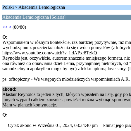
Polski > Akademia Lemologiczna
Akademia Lemologiczna [Solaris]
<<
<
(80/80)
Q
:
Wspominałem w różnym kontekście, raz bardziej pozytywnie, raz mniej
wychodzą mu z przecięcia/nałożenia się dwóch pomysłów (z których
https://www.youtube.com/watch?v=hdAPxr8TzkQ
Reynolds jest, oczywiście, autorem znacznie mniejszego formatu, niż 
ona również do omawiania dzieł Lema, przynajmniej niektórych, od
samodzielnym apokryfem mogłaby być) z lekko upiorną love story. (P
ps. offtopiczny - We wstępnych młodzieńczych wspomnieniach A.R. od
akond
:
Alastair Reynolds to jeden z tych, których wpisałem na listę, gdy po
innych wypadł całkiem znośnie - powieści można wytknąć sporo wad, a
Mam w planach kontynuację.
Q
:
--- Cytat: akond w Września 01, 2024, 03:34:40 pm ---klimat jego pisa