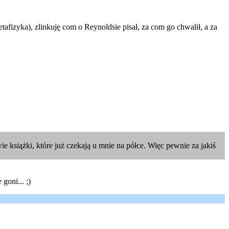
tafizyka), zlinkuję com o Reynoldsie pisał, za com go chwalił, a za
ie książki, które już czekają u mnie na półce. Więc pewnie za jakiś
goni... ;)