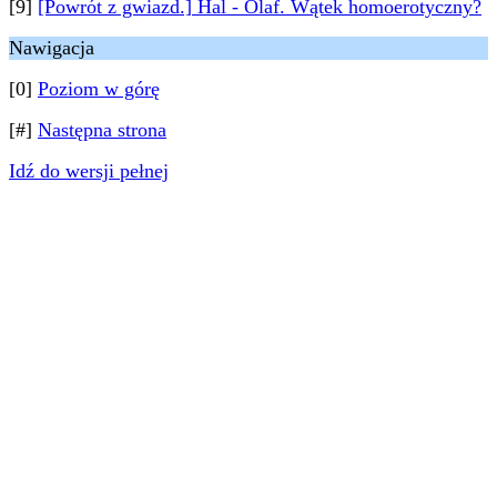
[9]
[Powrót z gwiazd.] Hal - Olaf. Wątek homoerotyczny?
Nawigacja
[0]
Poziom w górę
[#]
Następna strona
Idź do wersji pełnej