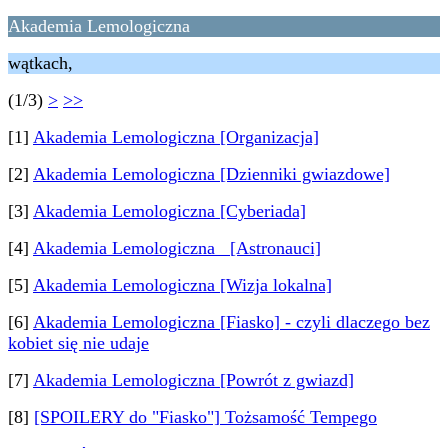
Akademia Lemologiczna
wątkach,
(1/3)
>
>>
[1]
Akademia Lemologiczna [Organizacja]
[2]
Akademia Lemologiczna [Dzienniki gwiazdowe]
[3]
Akademia Lemologiczna [Cyberiada]
[4]
Akademia Lemologiczna [Astronauci]
[5]
Akademia Lemologiczna [Wizja lokalna]
[6]
Akademia Lemologiczna [Fiasko] - czyli dlaczego bez
kobiet się nie udaje
[7]
Akademia Lemologiczna [Powrót z gwiazd]
[8]
[SPOILERY do "Fiasko"] Tożsamość Tempego