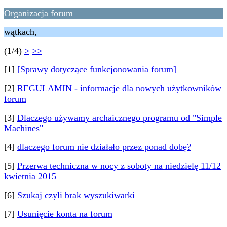
Organizacja forum
wątkach,
(1/4)
>
>>
[1]
[Sprawy dotyczące funkcjonowania forum]
[2]
REGULAMIN - informacje dla nowych użytkowników
forum
[3]
Dlaczego używamy archaicznego programu od "Simple
Machines"
[4]
dlaczego forum nie działało przez ponad dobę?
[5]
Przerwa techniczna w nocy z soboty na niedzielę 11/12
kwietnia 2015
[6]
Szukaj czyli brak wyszukiwarki
[7]
Usunięcie konta na forum