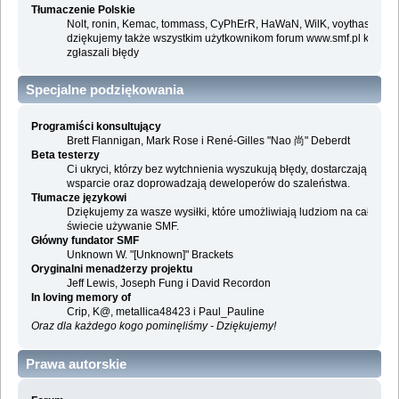
Tłumaczenie Polskie
Nolt, ronin, Kemac, tommass, CyPhErR, HaWaN, WilK, voythas i
dziękujemy także wszystkim użytkownikom forum www.smf.pl którzy
zgłaszali błędy
Specjalne podziękowania
Programiści konsultujący
Brett Flannigan, Mark Rose i René-Gilles "Nao 尚" Deberdt
Beta testerzy
Ci ukryci, którzy bez wytchnienia wyszukują błędy, dostarczają
wsparcie oraz doprowadzają deweloperów do szaleństwa.
Tłumacze językowi
Dziękujemy za wasze wysiłki, które umożliwiają ludziom na całym
świecie używanie SMF.
Główny fundator SMF
Unknown W. "[Unknown]" Brackets
Oryginalni menadżerzy projektu
Jeff Lewis, Joseph Fung i David Recordon
In loving memory of
Crip, K@, metallica48423 i Paul_Pauline
Oraz dla każdego kogo pominęliśmy - Dziękujemy!
Prawa autorskie