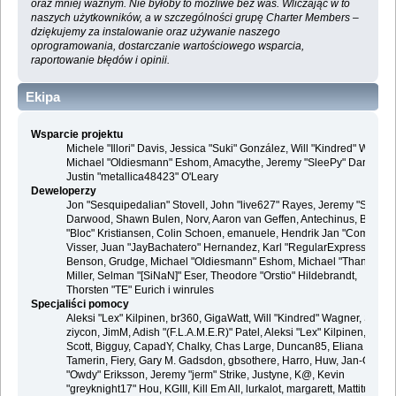
oraz mniej ważnym. Nie byłoby to możliwe bez was. Wliczając w to
naszych użytkowników, a w szczególności grupę Charter Members –
dziękujemy za instalowanie oraz używanie naszego
oprogramowania, dostarczanie wartościowego wsparcia,
raportowanie błędów i opinii.
Ekipa
Wsparcie projektu
Michele "Illori" Davis, Jessica "Suki" González, Will "Kindred" Wagner
Michael "Oldiesmann" Eshom, Amacythe, Jeremy "SleePy" Darwood 
Justin "metallica48423" O'Leary
Deweloperzy
Jon "Sesquipedalian" Stovell, John "live627" Rayes, Jeremy "SleePy
Darwood, Shawn Bulen, Norv, Aaron van Geffen, Antechinus, Bjoern
"Bloc" Kristiansen, Colin Schoen, emanuele, Hendrik Jan "Compuart
Visser, Juan "JayBachatero" Hernandez, Karl "RegularExpression"
Benson, Grudge, Michael "Oldiesmann" Eshom, Michael "Thantos"
Miller, Selman "[SiNaN]" Eser, Theodore "Orstio" Hildebrandt,
Thorsten "TE" Eurich i winrules
Specjaliści pomocy
Aleksi "Lex" Kilpinen, br360, GigaWatt, Will "Kindred" Wagner, Steve,
ziycon, JimM, Adish "(F.L.A.M.E.R)" Patel, Aleksi "Lex" Kilpinen, Ben
Scott, Bigguy, CapadY, Chalky, Chas Large, Duncan85, Eliana
Tamerin, Fiery, Gary M. Gadsdon, gbsothere, Harro, Huw, Jan-Olof
"Owdy" Eriksson, Jeremy "jerm" Strike, Justyne, K@, Kevin
"greyknight17" Hou, KGIII, Kill Em All, lurkalot, margarett, Mattitude,