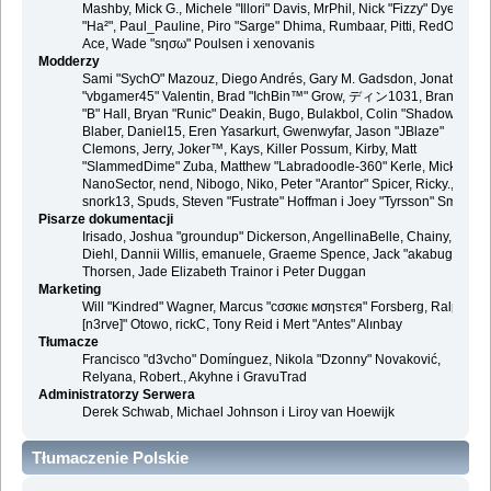
Mashby, Mick G., Michele "Illori" Davis, MrPhil, Nick "Fizzy" Dyer, Nick
"Ha²", Paul_Pauline, Piro "Sarge" Dhima, Rumbaar, Pitti, RedOne, S-
Ace, Wade "sησω" Poulsen i xenovanis
Modderzy
Sami "SychO" Mazouz, Diego Andrés, Gary M. Gadsdon, Jonathan
"vbgamer45" Valentin, Brad "IchBin™" Grow, ディン1031, Brannon
"B" Hall, Bryan "Runic" Deakin, Bugo, Bulakbol, Colin "Shadow82x"
Blaber, Daniel15, Eren Yasarkurt, Gwenwyfar, Jason "JBlaze"
Clemons, Jerry, Joker™, Kays, Killer Possum, Kirby, Matt
"SlammedDime" Zuba, Matthew "Labradoodle-360" Kerle, Mick.,
NanoSector, nend, Nibogo, Niko, Peter "Arantor" Spicer, Ricky.,
snork13, Spuds, Steven "Fustrate" Hoffman i Joey "Tyrsson" Smith
Pisarze dokumentacji
Irisado, Joshua "groundup" Dickerson, AngellinaBelle, Chainy, Danie
Diehl, Dannii Willis, emanuele, Graeme Spence, Jack "akabugeyes"
Thorsen, Jade Elizabeth Trainor i Peter Duggan
Marketing
Will "Kindred" Wagner, Marcus "cσσкιє мσηѕтєя" Forsberg, Ralph "
[n3rve]" Otowo, rickC, Tony Reid i Mert "Antes" Alınbay
Tłumacze
Francisco "d3vcho" Domínguez, Nikola "Dzonny" Novaković,
Relyana, Robert., Akyhne i GravuTrad
Administratorzy Serwera
Derek Schwab, Michael Johnson i Liroy van Hoewijk
Tłumaczenie Polskie