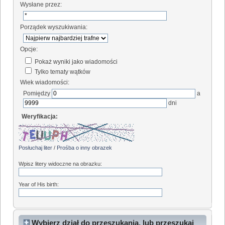
Wysłane przez:
Porządek wyszukiwania:
Opcje:
Pokaż wyniki jako wiadomości
Tylko tematy wątków
Wiek wiadomości:
Pomiędzy
a
dni
Weryfikacja:
Posłuchaj liter
/
Prośba o inny obrazek
Wpisz litery widoczne na obrazku:
Year of His birth:
Wybierz dział do przeszukania, lub przeszukaj