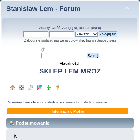
Stanisław Lem - Forum
Witamy,
Gość
.
Zaloguj się
lub
zarejestruj
.
Zaloguj się podając nazwę użytkownika, hasło i długość sesji
Aktualności:
SKLEP LEM MRÓZ
Stanisław Lem - Forum
»
Profil użytkownika liv
»
Podsumowanie
Informacja o Profilu
Podsumowanie
liv 