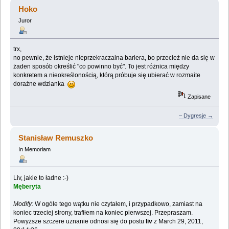
pytanie (Przeczytany 135883 razy)
Hoko
Juror
trx,
no pewnie, że istnieje nieprzekraczalna bariera, bo przecież nie da się w
żaden sposób określić "co powinno być". To jest różnica między
konkretem a nieokreślonością, którą próbuje się ubierać w rozmaite
doraźne wdzianka
Zapisane
– Dygresje →
Stanisław Remuszko
In Memoriam
Liv, jakie to ładne :-)
Męberyta
Modify:
W ogóle tego wątku nie czytałem, i przypadkowo, zamiast na
koniec trzeciej strony, trafiłem na koniec pierwszej. Przepraszam.
Powyższe szczere uznanie odnosi się do postu
liv
z March 29, 2011,