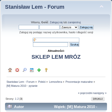
Stanisław Lem - Forum
Witamy,
Gość
.
Zaloguj się
lub
zarejestruj
.
Zaloguj się podając nazwę użytkownika, hasło i długość sesji
Aktualności:
SKLEP LEM MRÓZ
Stanisław Lem - Forum
»
Polski
»
Lemosfera
»
Prezentacje maturalne
»
[M] Matura 2010 - pytanie
« poprzedni
następny »
Strony:
1
2
[
3
]
DRUKUJ
Autor
Wątek: [M] Matura 2010 -