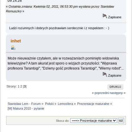
09:14:26
«
Ostatnia zmiana: Kwietnia 02, 2011, 06:53:30 pm wysłana przez Stanisław
Remuszko
»
Zapisane
Ludzi rozumnych i dobrych pozdrawiam serdecznie i z respektem : - )
inhet
Może nieuważnie czytałem, ale w rozważaniach pominięto widowiska
telewizyjne? A tam akurat jest sporo o wizjach przyszłości: "Wyprawa
profesora Tarantogi", "Dziwny gość profesora Tarantogi", "Wierny robot"...
Zapisane
Strony:
1
2
[
3
]
DRUKUJ
« poprzedni
następny »
Stanisław Lem - Forum
»
Polski
»
Lemosfera
»
Prezentacje maturalne
»
[M] Matura 2010 - pytanie
Skocz do: