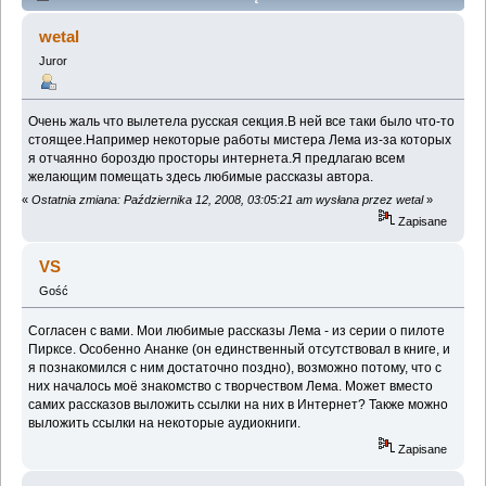
научной фантастики (Przeczytany 166558 razy)
wetal
Juror
Очень жаль что вылетела русская секция.В ней все таки было что-то
стоящее.Например некоторые работы мистера Лема из-за которых
я отчаянно бороздю просторы интернета.Я предлагаю всем
желающим помещать здесь любимые рассказы автора.
«
Ostatnia zmiana: Października 12, 2008, 03:05:21 am wysłana przez wetal
»
Zapisane
VS
Gość
Согласен с вами. Мои любимые рассказы Лема - из серии о пилоте
Пирксе. Особенно Ананке (он единственный отсутствовал в книге, и
я познакомился с ним достаточно поздно), возможно потому, что с
них началось моё знакомство с творчеством Лема. Может вместо
самих рассказов выложить ссылки на них в Интернет? Также можно
выложить ссылки на некоторые аудиокниги.
Zapisane