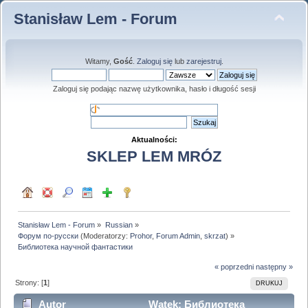
Stanisław Lem - Forum
Witamy,
Gość
.
Zaloguj się
lub
zarejestruj
.
Zaloguj się podając nazwę użytkownika, hasło i długość sesji
Aktualności:
SKLEP LEM MRÓZ
Stanisław Lem - Forum
»
Russian
»
Форум по-русски
(Moderatorzy:
Prohor
,
Forum Admin
,
skrzat
) »
Библиотека научной фантастики
« poprzedni
następny »
Strony: [
1
]
DRUKUJ
Autor
Wątek: Библиотека