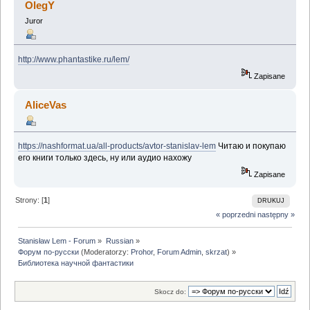
OlegY
Juror
http://www.phantastike.ru/lem/
Zapisane
AliceVas
https://nashformat.ua/all-products/avtor-stanislav-lem
Читаю и покупаю
его книги только здесь, ну или аудио нахожу
Zapisane
Strony: [
1
]
DRUKUJ
« poprzedni
następny »
Stanisław Lem - Forum
»
Russian
»
Форум по-русски
(Moderatorzy:
Prohor
,
Forum Admin
,
skrzat
) »
Библиотека научной фантастики
Skocz do: