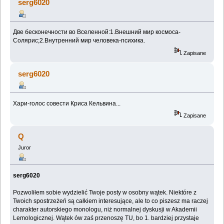
serg6020
Две бесконечности во Вселенной:1.Внешний мир космоса-
Солярис;2.Внутренний мир человека-психика.
Zapisane
serg6020
Хари-голос совести Криса Кельвина...
Zapisane
Q
Juror
serg6020
Pozwoliłem sobie wydzielić Twoje posty w osobny wątek. Niektóre z
Twoich spostrzeżeń są całkiem interesujące, ale to co piszesz ma raczej
charakter autorskiego monologu, niż normalnej dyskusji w Akademii
Lemologicznej. Wątek ów zaś przenoszę TU, bo 1. bardziej przystaje