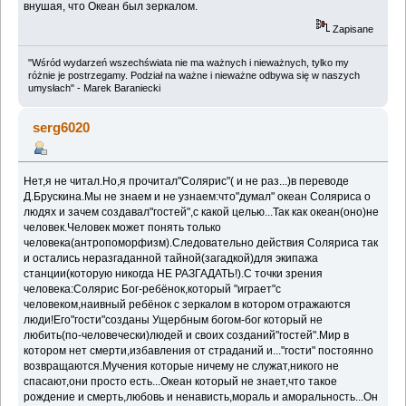
внушая, что Океан был зеркалом.
Zapisane
"Wśród wydarzeń wszechświata nie ma ważnych i nieważnych, tylko my
różnie je postrzegamy. Podział na ważne i nieważne odbywa się w naszych
umysłach" - Marek Baraniecki
serg6020
Нет,я не читал.Но,я прочитал"Солярис"( и не раз...)в переводе
Д.Брускина.Мы не знаем и не узнаем:что"думал" океан Соляриса о
людях и зачем создавал"гостей",с какой целью...Так как океан(оно)не
человек.Человек может понять только
человека(антропоморфизм).Следовательно действия Соляриса так
и остались неразгаданной тайной(загадкой)для экипажа
станции(которую никогда НЕ РАЗГАДАТЬ!).С точки зрения
человека:Солярис Бог-ребёнок,который "играет"с
человеком,наивный ребёнок с зеркалом в котором отражаются
люди!Его"гости"созданы Ущербным богом-бог который не
любить(по-человечески)людей и своих созданий"гостей".Мир в
котором нет смерти,избавления от страданий и..."гости" постоянно
возвращаются.Мучения которые ничему не служат,никого не
спасают,они просто есть...Океан который не знает,что такое
рождение и смерть,любовь и ненависть,мораль и аморальность...Он