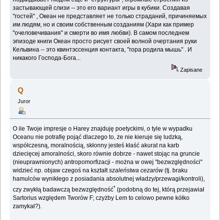
застывающей слизи -- это его вариант игры в кубики. Создавая
"гостей" , Океан не представляет не только страданий, причиняемых
им людям, но и своим собственным созданиям (Хари как пример
"очеловечивания" и смерти во имя любви). В самом последнем
эпизоде книги Океан просто рисует своей волной очертания руки
Кельвина -- это квинтэссенция контакта, "гора родила мышь" . И
никакого Господа-Бога...
Zapisane
Q
Juror
O ile Twoje impresje o Harey znajduję poetyckimi, o tyle w wypadku
Oceanu nie potrafię pojąć dlaczego to, że nie kieruje się ludzką,
współczesną, moralnością, skłonny jesteś kłaść akurat na karb
dziecięcej amoralności, skoro równie dobrze - nawet stojąc na gruncie
(nieuprawnionych) antropomorfizacji - można w owej "bezwzględności"
widzieć np. objaw czegoś na kształt
szaleństwa cezarów
(tj. braku
hamulców wynikłego z posiadania absolutnej władzy/przewagi/kontroli),
*
czy zwykłą badawczą bezwzględność
(podobną do tej, którą przejawiał
Sartorius względem Tworów F; czyżby Lem to celowo pewne kółko
zamykał?).