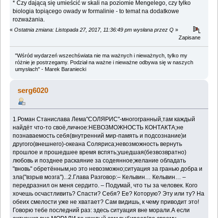
* Czy dającą się umieścić w skali na poziomie Mengelego, czy tylko
biologia topiącego owady w formalinie - to temat na dodatkowe
rozważania.
«
Ostatnia zmiana: Listopada 27, 2017, 11:36:49 pm wysłana przez Q
»
Zapisane
"Wśród wydarzeń wszechświata nie ma ważnych i nieważnych, tylko my
różnie je postrzegamy. Podział na ważne i nieważne odbywa się w naszych
umysłach" - Marek Baraniecki
serg6020
1.Роман Станислава Лема"СОЛЯРИС"-многогранный,там каждый
найдёт что-то своё,личное:НЕВОЗМОЖНОСТЬ КОНТАКТА;не
познаваемость себя(внутренний мир-память и подсознание)и
другого(внешнего)-океана Соляриса;невозможность вернуть
прошлое и прошедшее время вспять;ушедшая(безвозвратно)
любовь и позднее раскаяние за содеянное;желание обладать
"вновь" обретённым,но это невозможно;ситуация за гранью добра и
зла("взрыв мозга")...2.Глава Разговор:– Кельвин… Кельвин… –
передразнил он меня сердито. – Подумай, что ты за человек. Кого
хочешь осчастливить? Спасти? Себя? Ее? Которую? Эту или ту? На
обеих смелости уже не хватает? Сам видишь, к чему приводит это!
Говорю тебе последний раз: здесь ситуация вне морали.А если