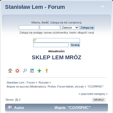
Stanisław Lem - Forum
Witamy,
Gość
.
Zaloguj się
lub
zarejestruj
.
Zaloguj się podając nazwę użytkownika, hasło i długość sesji
Aktualności:
SKLEP LEM MRÓZ
Stanisław Lem - Forum
»
Russian
»
Форум по-русски
(Moderatorzy:
Prohor
,
Forum Admin
,
skrzat
) »
"СОЛЯРИС"
« poprzedni
następny »
Strony: [
1
]
2
DRUKUJ
Autor
Wątek: "СОЛЯРИС"