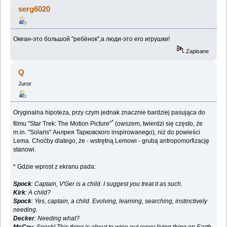
(Przeczytany 181942 razy)
serg6020
Океан-это большой "ребёнок",а люди-это его игрушки!
Zapisane
Q
Juror
Oryginalna hipoteza, przy czym jednak znacznie bardziej pasująca do
*
filmu "Star Trek: The Motion Picture"
(owszem, twierdzi się często, że
m.in. "Solaris" Анлрея Тарковского inspirowanego), niż do powieści
Lema. Choćby dlatego, że - wstrętną Lemowi - grubą antropomorfizację
stanowi.
* Gdzie wprost z ekranu pada:
Spock
: Captain, V'Ger is a child. I suggest you treat it as such.
Kirk
: A child?
Spock
: Yes, captain, a child. Evolving, learning, searching, instinctively
needing.
Decker
: Needing what?
McCoy
: Spock! This thing is about to wipe out every living thing on Earth