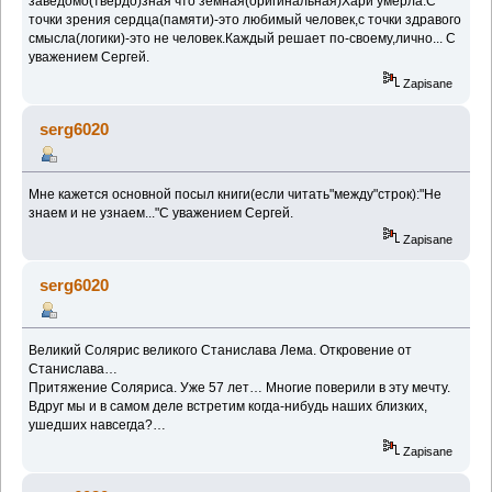
заведомо(твёрдо)зная что земная(оригинальная)Хари умерла.С
точки зрения сердца(памяти)-это любимый человек,с точки здравого
смысла(логики)-это не человек.Каждый решает по-своему,лично... С
уважением Сергей.
Zapisane
serg6020
Мне кажется основной посыл книги(если читать"между"строк):"Не
знаем и не узнаем..."С уважением Сергей.
Zapisane
serg6020
Великий Солярис великого Станислава Лема. Откровение от
Станислава…
Притяжение Соляриса. Уже 57 лет… Многие поверили в эту мечту.
Вдруг мы и в самом деле встретим когда-нибудь наших близких,
ушедших навсегда?…
Zapisane