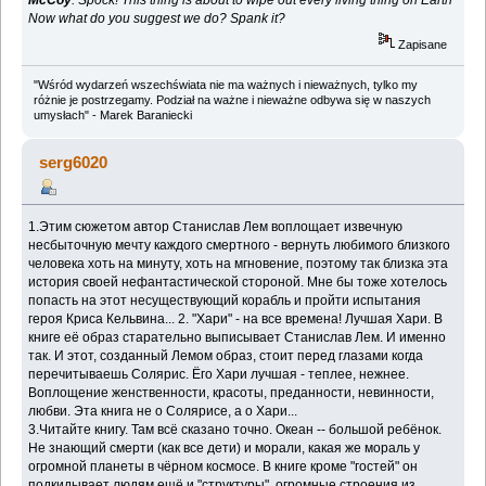
Now what do you suggest we do? Spank it?
Zapisane
"Wśród wydarzeń wszechświata nie ma ważnych i nieważnych, tylko my
różnie je postrzegamy. Podział na ważne i nieważne odbywa się w naszych
umysłach" - Marek Baraniecki
serg6020
1.Этим сюжетом автор Станислав Лем воплощает извечную
несбыточную мечту каждого смертного - вернуть любимого близкого
человека хоть на минуту, хоть на мгновение, поэтому так близка эта
история своей нефантастической стороной. Мне бы тоже хотелось
попасть на этот несуществующий корабль и пройти испытания
героя Криса Кельвина... 2. "Хари" - на все времена! Лучшая Хари. В
книге её образ старательно выписывает Станислав Лем. И именно
так. И этот, созданный Лемом образ, стоит перед глазами когда
перечитываешь Солярис. Ёго Хари лучшая - теплее, нежнее.
Воплощение женственности, красоты, преданности, невинности,
любви. Эта книга не о Солярисе, а о Хари...
3.Читайте книгу. Там всё сказано точно. Океан -- большой ребёнок.
Не знающий смерти (как все дети) и морали, какая же мораль у
огромной планеты в чёрном космосе. В книге кроме "гостей" он
подкидывает людям ещё и "структуры", огромные строения из