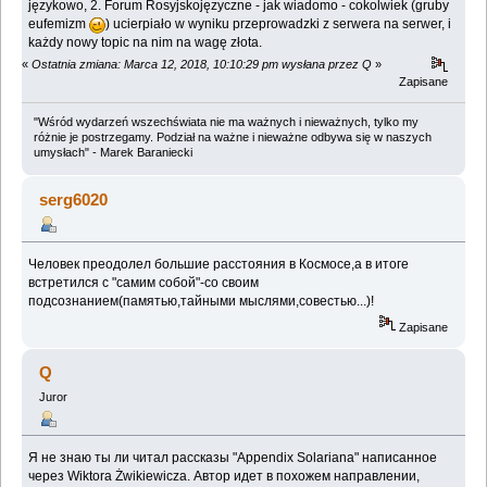
językowo, 2. Forum Rosyjskojęzyczne - jak wiadomo - cokolwiek (gruby
eufemizm
) ucierpiało w wyniku przeprowadzki z serwera na serwer, i
każdy nowy topic na nim na wagę złota.
«
Ostatnia zmiana: Marca 12, 2018, 10:10:29 pm wysłana przez Q
»
Zapisane
"Wśród wydarzeń wszechświata nie ma ważnych i nieważnych, tylko my
różnie je postrzegamy. Podział na ważne i nieważne odbywa się w naszych
umysłach" - Marek Baraniecki
serg6020
Человек преодолел большие расстояния в Космосе,а в итоге
встретился с "самим собой"-со своим
подсознанием(памятью,тайными мыслями,совестью...)!
Zapisane
Q
Juror
Я не знаю ты ли читал рассказы "Appendix Solariana" написанное
через Wiktora Żwikiewicza. Автор идет в похожем направлении,