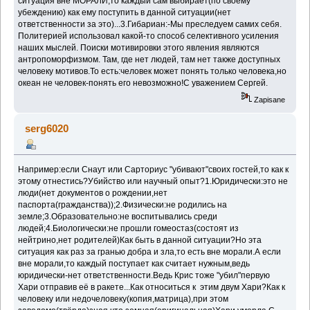
ситуация вне МОРАЛИ,то каждый сам выбирает(по своему
убеждению) как ему поступить в данной ситуации(нет
ответственности за это)...3.Гибариан:-Мы преследуем самих себя.
Политерией использовал какой-то способ селективного усиления
наших мыслей. Поиски мотивировки этого явления являются
антропоморфизмом. Там, где нет людей, там нет также доступных
человеку мотивов.То есть:человек может понять только человека,но
океан не человек-понять его невозможно!С уважением Сергей.
Zapisane
serg6020
Например:если Снаут или Сарториус "убивают"своих гостей,то как к
этому отнестись?Убийство или научный опыт?1.Юридически:это не
люди(нет документов о рождении,нет
паспорта(гражданства));2.Физически:не родились на
земле;3.Образовательно:не воспитывались среди
людей;4.Биологически:не прошли гомеостаз(состоят из
нейтрино,нет родителей)Как быть в данной ситуации?Но эта
ситуация как раз за гранью добра и зла,то есть вне морали.А если
вне морали,то каждый поступает как считает нужным,ведь
юридически-нет ответственности.Ведь Крис тоже "убил"первую
Хари отправив её в ракете...Как относиться к этим двум Хари?Как к
человеку или недочеловеку(копия,матрица),при этом