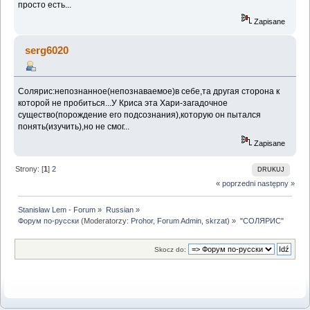
просто есть...
Zapisane
serg6020
Солярис:непознанное(непознаваемое)в себе,та другая сторона к
которой не пробиться...У Криса эта Хари-загадочное
существо(порождение его подсознания),которую он пытался
понять(изучить),но не смог...
Zapisane
Strony: [
1
]
2
DRUKUJ
« poprzedni
następny »
Stanisław Lem - Forum
»
Russian
»
Форум по-русски
(Moderatorzy:
Prohor
,
Forum Admin
,
skrzat
) »
"СОЛЯРИС"
Skocz do: