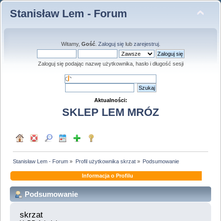
Stanisław Lem - Forum
Witamy,
Gość
.
Zaloguj się
lub
zarejestruj
.
Zaloguj się podając nazwę użytkownika, hasło i długość sesji
Aktualności:
SKLEP LEM MRÓZ
Stanisław Lem - Forum
»
Profil użytkownika skrzat
»
Podsumowanie
Informacja o Profilu
Podsumowanie
skrzat 