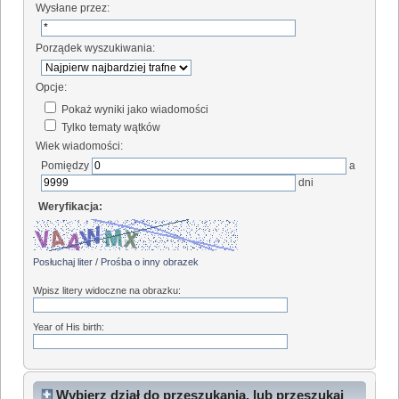
Wysłane przez:
Porządek wyszukiwania:
Opcje:
Pokaż wyniki jako wiadomości
Tylko tematy wątków
Wiek wiadomości:
Pomiędzy
a
dni
Weryfikacja:
Posłuchaj liter
/
Prośba o inny obrazek
Wpisz litery widoczne na obrazku:
Year of His birth:
Wybierz dział do przeszukania, lub przeszukaj